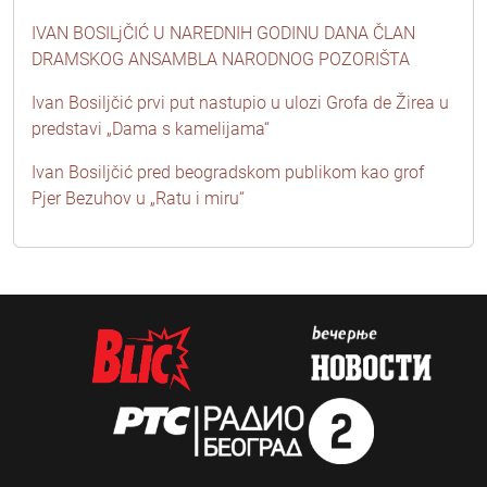
IVAN BOSILjČIĆ U NAREDNIH GODINU DANA ČLAN
DRAMSKOG ANSAMBLA NARODNOG POZORIŠTA
Ivan Bosiljčić prvi put nastupio u ulozi Grofa de Žirea u
predstavi „Dama s kamelijama“
Ivan Bosiljčić pred beogradskom publikom kao grof
Pjer Bezuhov u „Ratu i miru“