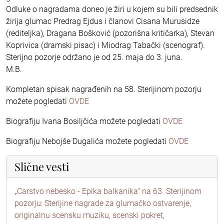
Odluke o nagradama doneo je žiri u kojem su bili predsednik
žirija glumac Predrag Ejdus i članovi Cisana Murusidze
(rediteljka), Dragana Bošković (pozorišna kritičarka), Stevan
Koprivica (dramski pisac) i Miodrag Tabački (scenograf).
Sterijno pozorje održano je od 25. maja do 3. juna.
M.B.
Kompletan spisak nagrađenih na 58. Sterijinom pozorju
možete pogledati
OVDE
Biografiju Ivana Bosiljčića možete pogledati
OVDE
Biografiju Nebojše Dugalića možete pogledati
OVDE
Slične vesti
„Carstvo nebesko - Epika balkanika“ na 63. Sterijinom
pozorju: Sterijine nagrade za glumačko ostvarenje,
originalnu scensku muziku, scenski pokret,