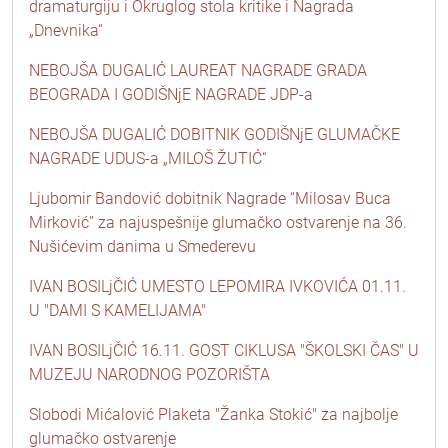
dramaturgiju i Okruglog stola kritike i Nagrada
„Dnevnika“
NEBOJŠA DUGALIĆ LAUREAT NAGRADE GRADA
BEOGRADA I GODIŠNjE NAGRADE JDP-a
NEBOJŠA DUGALIĆ DOBITNIK GODIŠNjE GLUMAČKE
NAGRADE UDUS-a „MILOŠ ŽUTIĆ“
Ljubomir Bandović dobitnik Nagrade “Milosav Buca
Mirković” za najuspešnije glumačko ostvarenje na 36.
Nušićevim danima u Smederevu
IVAN BOSILjČIĆ UMESTO LEPOMIRA IVKOVIĆA 01.11.
U "DAMI S KAMELIJAMA"
IVAN BOSILjČIĆ 16.11. GOST CIKLUSA "ŠKOLSKI ČAS" U
MUZEJU NARODNOG POZORIŠTA
Slobodi Mićalović Plaketa "Žanka Stokić" za najbolje
glumačko ostvarenje