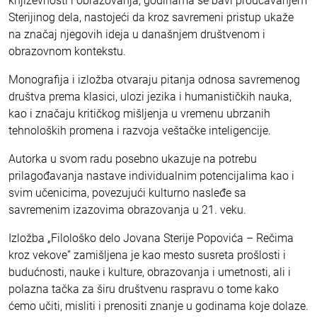
književnosti i obrazovanja, godinama se bavi proučavanjem
Sterijinog dela, nastojeći da kroz savremeni pristup ukaže
na značaj njegovih ideja u današnjem društvenom i
obrazovnom kontekstu.
Monografija i izložba otvaraju pitanja odnosa savremenog
društva prema klasici, ulozi jezika i humanističkih nauka,
kao i značaju kritičkog mišljenja u vremenu ubrzanih
tehnoloških promena i razvoja veštačke inteligencije.
Autorka u svom radu posebno ukazuje na potrebu
prilagođavanja nastave individualnim potencijalima kao i
svim učenicima, povezujući kulturno nasleđe sa
savremenim izazovima obrazovanja u 21. veku.
Izložba „Filološko delo Jovana Sterije Popovića – Rečima
kroz vekove” zamišljena je kao mesto susreta prošlosti i
budućnosti, nauke i kulture, obrazovanja i umetnosti, ali i
polazna tačka za širu društvenu raspravu o tome kako
ćemo učiti, misliti i prenositi znanje u godinama koje dolaze.