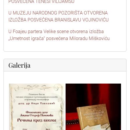
POSVEĆENA TENESI VILIJAMSU
U MUZEJU NARODNOG POZORIŠTA OTVORENA
IZLOŽBA POSVEĆENA BRANISLAVU VOJINOVIĆU
U Foajeu partera Velike scene otvorena izložba
„Umetnost igrača“ posvećena Miloradu Miškoviću
Galerija
sterija_1
sterija_2