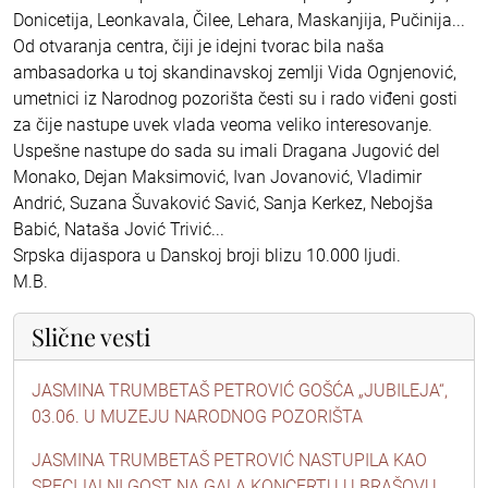
Donicetija, Leonkavala, Čilee, Lehara, Maskanjija, Pučinija...
Od otvaranja centra, čiji je idejni tvorac bila naša
ambasadorka u toj skandinavskoj zemlji Vida Ognjenović,
umetnici iz Narodnog pozorišta česti su i rado viđeni gosti
za čije nastupe uvek vlada veoma veliko interesovanje.
Uspešne nastupe do sada su imali Dragana Jugović del
Monako, Dejan Maksimović, Ivan Jovanović, Vladimir
Andrić, Suzana Šuvaković Savić, Sanja Kerkez, Nebojša
Babić, Nataša Jović Trivić...
Srpska dijaspora u Danskoj broji blizu 10.000 ljudi.
M.B.
Slične vesti
JASMINA TRUMBETAŠ PETROVIĆ GOŠĆA „JUBILEJA“,
03.06. U MUZEJU NARODNOG POZORIŠTA
JASMINA TRUMBETAŠ PETROVIĆ NASTUPILA KAO
SPECIJALNI GOST NA GALA KONCERTU U BRAŠOVU