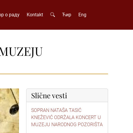
р о раду
Kontakt
Ћир
Eng
 MUZEJU
Slične vesti
SOPRAN NATAŠA TASIĆ
KNEŽEVIĆ ODRŽALA KONCERT U
MUZEJU NARODNOG POZORIŠTA