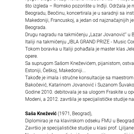
što izgleda – Romsko pozorište u Inđiji. Održala je ni
Beogradu, Beočinu, koncertirala je u saradnji sa inst
Makedoniji, Francuskoj, a jedan od najznačajnijih j
Beograda.
Drugu nagradu na takmičenju „Lazar Jovanović“ u B
Italiji na takmičenju „IBLA GRAND PRIZE - Music Co
Tokom boravka u Italiji pohađala je master klas Jele
opere.
Sa suprugom Sašom Kneževićem, pijanistom, ostvaruje
Estoniji, Češkoj, Makedoniji...
Takođe je imala i stručne konsultacije sa maest
Bakočević, Katarinom Jovanović i Suzanom Šuvakov
Godine 2010. debitovala je sa ulogom Fraskite u op
Modeni, a 2012. završila je specijalističke studije 
Saša Knežević
(1971, Beograd),
Diplomirao je na klavirskom odseku FMU u Beogradu 
Završio je specijalističke studije u klasi prof. Ljil