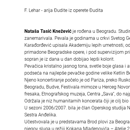
F. Lehar - arija Đudite iz operete Đudita
Nataša Tasić Knežević
je rođena u Beogradu. Studira
zanemarivala. Pevala je godinama u crkvi Svetog Geo
Karađorđević upisala Akademiju lepih umetnosti, ods
primadone Beogradske opere, i pod supervizijom princ
sopran je iz dana u dan dobijao lepši kolorit.
Pevačica kristalno jasnog tona, svetle boje glasa i 
podseća na najlepše pevačke godine velike Ketlin Be
Njeno koncertiranje počelo je od Pariza, preko Rus
Beogradu, Budve, Festivala mimoze u Herceg Novom,
fresaka, Etnografskog muzeja, Centra „Sava“, do naj
Održala je niz humanitarnih koncerata čiji je cilj 
U sezoni 2006/2007. bila je član Operskog studija 
Sestra Anđelika.
Učestvovala je u predstavama Brod plovi za Beograd
njegov sluga u režiji Kokana Mladenovića – Atelje 2