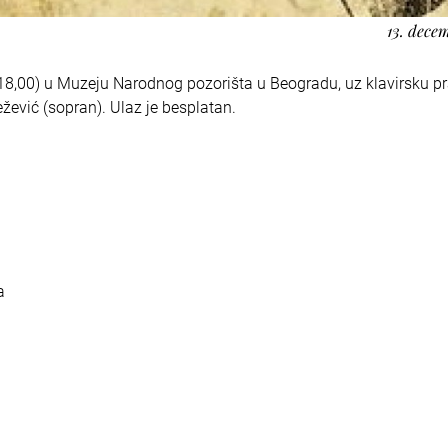
13. dece
(18,00) u Muzeju Narodnog pozorišta u Beogradu, uz klavirsku pr
ević (sopran). Ulaz je besplatan.
a