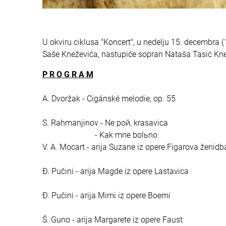
U okviru ciklusa "Koncert", u nedelju 15. decembra 
Saše Kneževića, nastupiće sopran Nataša Tasić Knež
P R O G R A M
A. Dvoržak - Cigánské melodie, op. 55
S. Rahmanjinov - Ne poй, krasavica
- Kak mne bolьno
V. A. Mocart - arija Suzane iz opere Figarova ženidb
Đ. Pučini - arija Magde iz opere Lastavica
Đ. Pučini - arija Mimi iz opere Boemi
Š. Guno - arija Margarete iz opere Faust