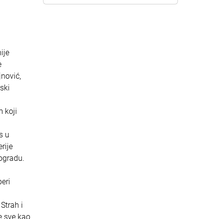
ije
e
jnović,
ski
 koji
s u
rije
eogradu.
eri
Strah i
e sve kao