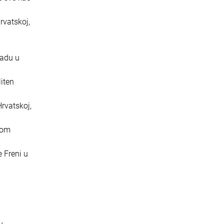
rvatskoj,
radu u
liten
rvatskoj,
lom
 Freni u