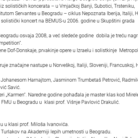
z solističkih koncerata – u Vrnjačkoj Banji, Subotici, Trsteniku,
itutom Servantes u Beogradu – ciklus Nepoznata Iberija, Italiji, H
e solistički koncert na BEMUS-u 2006. godine u Skupštini grada
eogradu osvaja 2008, a već sledeće godine dobila je treću nag
mpetition“.
ne Dof-Donskaje, prvakinje opere u Izraelu i solistkinje Metropo
 značajne nastupe u Norveškoj, Italiji, Sloveniji, Francuskoj, H
rom Johanesom Harnajtom, Jasminom Trumbetaš Petrović, Radmi
ić Savić.
eri „Karmen“. Naredne godine pohađala je master klas kod Mirele
na FMU u Beogradu u klasi prof. Višnje Pavlović Drakulić.
u klasi prof. Miloša Ivanovića.
jane Turlakov na Akademiji lepih umetnosti u Beogradu.