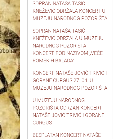
SOPRAN NATAŠA TASIĆ
KNEŽEVIĆ ODRŽALA KONCERT U
MUZEJU NARODNOG POZORIŠTA
SOPRAN NATAŠA TASIĆ
KNEŽEVIĆ ODRŽALA U MUZEJU
NARODNOG POZORIŠTA
KONCERT POD NAZIVOM „VEČE
ROMSKIH BALADA“
KONCERT NATAŠE JOVIĆ TRIVIĆ I
GORANE ĆURGUS 27. 04. U
MUZEJU NARODNOG POZORIŠTA
U MUZEJU NARODNOG
POZORIŠTA ODRŽAN KONCERT
NATAŠE JOVIĆ TRIVIĆ I GORANE
ĆURGUS
BESPLATAN KONCERT NATAŠE