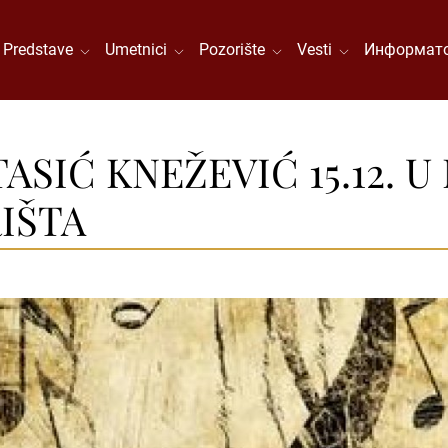
Predstave
Umetnici
Pozorište
Vesti
Информато
SIĆ KNEŽEVIĆ 15.12. U
IŠTA