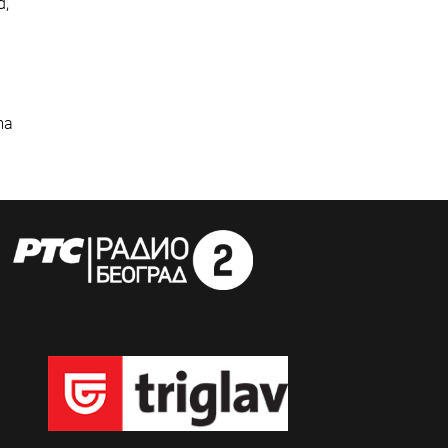
d,
ma