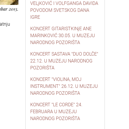
VELjKOVIĆ I VOLFGANGA DAVIDA
mbar 2013.
POVODOM SVETSKOG DANA
IGRE
atnju
KONCERT GITARISTKINjE ANE
MARINKOVIĆ 30.05. U MUZEJU
NARODNOG POZORIŠTA
KONCERT SASTAVA "DUO DOLČE"
22.12. U MUZEJU NARODNOG
POZORIŠTA
KONCERT "VIOLINA, MOJ
INSTRUMENT" 26.12. U MUZEJU
NARODNOG POZORIŠTA
KONCERT "LE CORDE" 24.
FEBRUARA U MUZEJU
NARODNOG POZORIŠTA