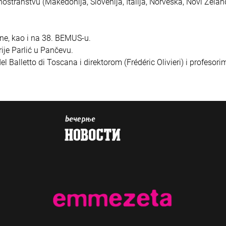
inostranstvu (Makedonija, Slovenija, Italija, Norveška, Novi Zelan
ne, kao i na 38. BEMUS-u.
rije Parlić u Pančevu.
l Balletto di Toscana i direktorom (Frédéric Olivieri) i profesori