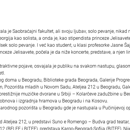
la je Saobraćajni fakultet, ali svoju ljubav, solo pevanje, nikad n
rgija kao solista, a onda je, kao stipendista princeze Jelisavet
ek solo pevanje. I već kao student, u klasi profesorke Jasne Ša
eze Jelisavete, počela je da niže koncerte, predstave, a njen lir
atraktivne pojave, osvajala je publiku na svakom nastupu, glasom
tl.
kog doma u Beogradu, Biblioteke grada Beograda, Galerije Progre
 Pozorišta mladih u Novom Sadu, Ateljea 212 u Beogradu, Gale
prestižnije muzičke dvorane u Srbiji – Kolarčeve zadužbine u B
bio obnova i izgradnja hramova u Beogradu i na Kosovu.
Narodnog pozorišta u Beogradu gde je nastupala u Pučinijevoj op
 Ateljea 212, u predstavi Suno e Romengo – Budva grad teatar, 
12 (BELEF i BITEF), predstava Kargo-Beograd-Sofija (BITEF), Nij