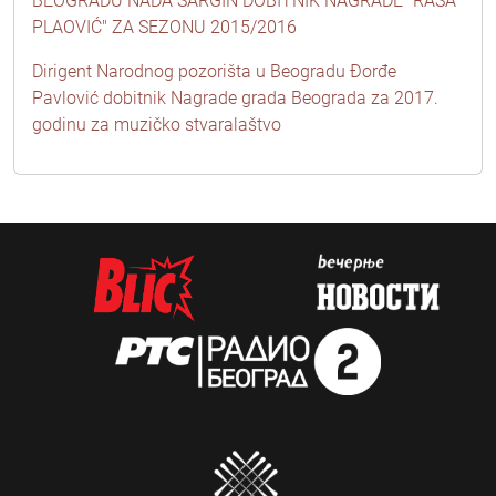
BEOGRADU NADA ŠARGIN DOBITNIK NAGRADE "RAŠA
PLAOVIĆ" ZA SEZONU 2015/2016
Dirigent Narodnog pozorišta u Beogradu Đorđe
Pavlović dobitnik Nagrade grada Beograda za 2017.
godinu za muzičko stvaralaštvo