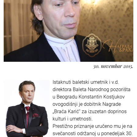
30. novembar 2015.
Istaknuti baletski umetnik i v.d.
direktora Baleta Narodnog pozorišta
u Beogradu Konstantin Kostjukov
ovogodišnji je dobitnik Nagrade
„Braća Karić“ za izuzetan doprinos
kulturi i umetnosti.
Prestižno priznanje uručeno mu je na
svečanosti održanoj u ponedeljak 30.