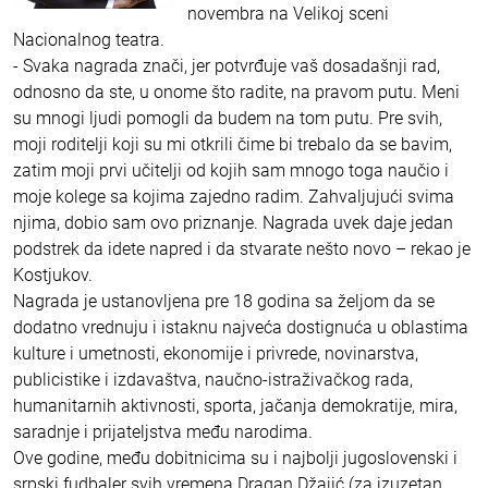
novembra na Velikoj sceni
Nacionalnog teatra.
- Svaka nagrada znači, jer potvrđuje vaš dosadašnji rad,
odnosno da ste, u onome što radite, na pravom putu. Meni
su mnogi ljudi pomogli da budem na tom putu. Pre svih,
moji roditelji koji su mi otkrili čime bi trebalo da se bavim,
zatim moji prvi učitelji od kojih sam mnogo toga naučio i
moje kolege sa kojima zajedno radim. Zahvaljujući svima
njima, dobio sam ovo priznanje. Nagrada uvek daje jedan
podstrek da idete napred i da stvarate nešto novo – rekao je
Kostjukov.
Nagrada je ustanovljena pre 18 godina sa željom da se
dodatno vrednuju i istaknu najveća dostignuća u oblastima
kulture i umetnosti, ekonomije i privrede, novinarstva,
publicistike i izdavaštva, naučno-istraživačkog rada,
humanitarnih aktivnosti, sporta, jačanja demokratije, mira,
saradnje i prijateljstva među narodima.
Ove godine, među dobitnicima su i najbolji jugoslovenski i
srpski fudbaler svih vremena Dragan Džajić (za izuzetan