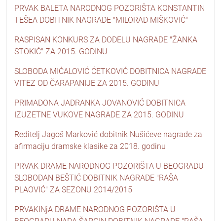
PRVAK BALETA NARODNOG POZORIŠTA KONSTANTIN
TEŠEA DOBITNIK NAGRADE "MILORAD MIŠKOVIĆ"
RASPISAN KONKURS ZA DODELU NAGRADE "ŽANKA
STOKIĆ" ZA 2015. GODINU
SLOBODA MIĆALOVIĆ ĆETKOVIĆ DOBITNICA NAGRADE
VITEZ OD ČARAPANIJE ZA 2015. GODINU
PRIMADONA JADRANKA JOVANOVIĆ DOBITNICA
IZUZETNE VUKOVE NAGRADE ZA 2015. GODINU
Reditelj Jagoš Marković dobitnik Nušićeve nagrade za
afirmaciju dramske klasike za 2018. godinu
PRVAK DRAME NARODNOG POZORIŠTA U BEOGRADU
SLOBODAN BEŠTIĆ DOBITNIK NAGRADE "RAŠA
PLAOVIĆ" ZA SEZONU 2014/2015
PRVAKINjA DRAME NARODNOG POZORIŠTA U