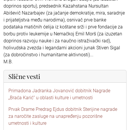
doprinos sportu), predsednik Kazahstana Nursultan
Abiševič Nazarbajev (za jačanje demokratije, mira, saradnje
i prijateljstva među narodima), osnivač prve banke
podataka matičnih ćelija iz koštane srži i prve fondacije za
borbu protiv leukemije u Nemačkoj Emil Morš (za izuzetan
doprinos razvoju nauke i za naučno istraživački rad),
holivudska zvezda i legandarni akcioni junak Stiven Sigal
(za dobročinstvo i humanitarne aktivnosti)...
M.B.
Slične vesti
Primadona Jadranka Jovanović dobitnik Nagrade
„Braća Karić“ u oblasti kulture i umetnosti
Prvak Drame Predrag Ejdus dobitnik Sterijine nagrade
za naročite zasluge na unapređenju pozorišne
umetnosti i kulture