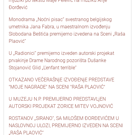
mjuzikl po tekstu Maje Pelević na muziku Anje
Đorđević
Monodrama „Noćni pisac” svestranog belgijskog
umetnika Jana Fabra, u maestralnom izvođenju
Slobodana Beštića premijerno izvedena na Sceni „Raša
Plaović”
U „Radionici“ premijerno izveden autorski projekat
prvakinje Drame Narodnog pozorišta Dušanke
Stojanović Glid „L'enfant terrible“
OTKAZANO VEČERAŠNjE IZVOĐENjE PREDSTAVE
"MOJE NAGRADE" NA SCENI "RAŠA PLAOVIĆ"
U MUZEJU N.P. PREMIJERNO PREDSTAVLjEN
AUTORSKI PROJEKAT ZORICE MITEV VOJNOVIĆ
ROSTANOV „SIRANO“, SA MILOŠEM ĐORĐEVIĆEM U
NASLOVNOJ ULOZI, PREMIJERNO IZVEDEN NA SCENI
„RAŠA PLAOVIĆ“