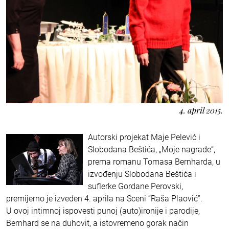
4. april 2015.
Autorski projekat Maje Pelević i
Slobodana Beštića, „Moje nagrade“,
prema romanu Tomasa Bernharda, u
izvođenju Slobodana Beštića i
suflerke Gordane Perovski,
premijerno je izveden 4. aprila na Sceni “Raša Plaović”.
U ovoj intimnoj ispovesti punoj (auto)ironije i parodije,
Bernhard se na duhovit, a istovremeno gorak način