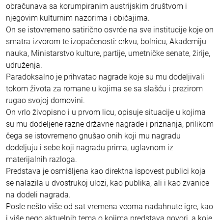
obračunava sa korumpiranim austrijskim društvom i
njegovim kulturnim nazorima i običajima.
On se istovremeno satirično osvrće na sve institucije koje on
smatra izvorom te izopačenosti: crkvu, bolnicu, Akademiju
nauka, Ministarstvo kulture, partije, umetničke senate, žirije,
udruženja.
Paradoksalno je prihvatao nagrade koje su mu dodeljivali
tokom života za romane u kojima se sa slašću i prezirom
rugao svojoj domovini.
On vrlo živopisno i u prvom licu, opisuje situacije u kojima
su mu dodeljene razne državne nagrade i priznanja, prilikom
čega se istovremeno gnušao onih koji mu nagradu
dodeljuju i sebe koji nagradu prima, uglavnom iz
materijalnih razloga.
Predstava je osmišljena kao direktna ispovest publici koja
se nalazila u dvostrukoj ulozi, kao publika, ali i kao zvanice
na dodeli nagrada.
Posle nešto više od sat vremena veoma nadahnute igre, kao
i više nego aktuelnih tema o kojima predstava govori, a koje