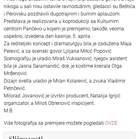
nikoga u sali nisu ostavile ravnodušnim, gledaoci su Beštića
i Perovsku pozdravili dugotrajnim i burnim aplauzom.
Predstava je realizovana u koprodukciji sa Kulturnim
centrom Pančevo u kojem je premijerno, takođe, veoma
uspešno, izvedena dan kasnije, 5. aprila.
Za rediteljski koncept i dramaturgiju bila je zadužena Maja
Pelević, a za scenski govor Ljiljana Mrkić Popović.
Scenografiju je uradio Miraš Vuksanović, njegov asistent
bila je Jasna Saramandić, dok je kostime kreirala Olga
Mrđenović.
Dizajn svetla uradio je Milan Kolarević, a zvuka Vladimir
Petričević.
Milorad Jovanović je izvršni producent, Natalija Ignjić
organizator, a Miloš Obrenović inspicijent.
M.B.
Više fotografija sa premijere možete pogledati
OVDE
Slične vesti