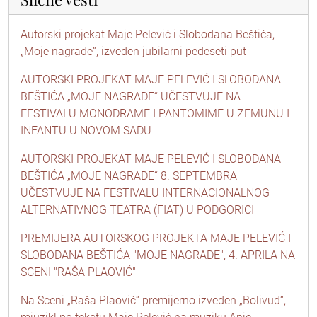
Autorski projekat Maje Pelević i Slobodana Beštića,
„Moje nagrade“, izveden jubilarni pedeseti put
AUTORSKI PROJEKAT MAJE PELEVIĆ I SLOBODANA
BEŠTIĆA „MOJE NAGRADE“ UČESTVUJE NA
FESTIVALU MONODRAME I PANTOMIME U ZEMUNU I
INFANTU U NOVOM SADU
AUTORSKI PROJEKAT MAJE PELEVIĆ I SLOBODANA
BEŠTIĆA „MOJE NAGRADE“ 8. SEPTEMBRA
UČESTVUJE NA FESTIVALU INTERNACIONALNOG
ALTERNATIVNOG TEATRA (FIAT) U PODGORICI
PREMIJERA AUTORSKOG PROJEKTA MAJE PELEVIĆ I
SLOBODANA BEŠTIĆA "MOJE NAGRADE", 4. APRILA NA
SCENI "RAŠA PLAOVIĆ"
Na Sceni „Raša Plaović“ premijerno izveden „Bolivud“,