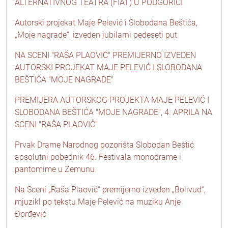
ALTERNATIVNOG TEATRA (FIAT) U PODGORICI
Autorski projekat Maje Pelević i Slobodana Beštića,
„Moje nagrade“, izveden jubilarni pedeseti put
NA SCENI "RAŠA PLAOVIĆ" PREMIJERNO IZVEDEN
AUTORSKI PROJEKAT MAJE PELEVIĆ I SLOBODANA
BEŠTIĆA "MOJE NAGRADE"
PREMIJERA AUTORSKOG PROJEKTA MAJE PELEVIĆ I
SLOBODANA BEŠTIĆA "MOJE NAGRADE", 4. APRILA NA
SCENI "RAŠA PLAOVIĆ"
Prvak Drame Narodnog pozorišta Slobodan Beštić
apsolutni pobednik 46. Festivala monodrame i
pantomime u Zemunu
Na Sceni „Raša Plaović“ premijerno izveden „Bolivud“,
mjuzikl po tekstu Maje Pelević na muziku Anje
Đorđević