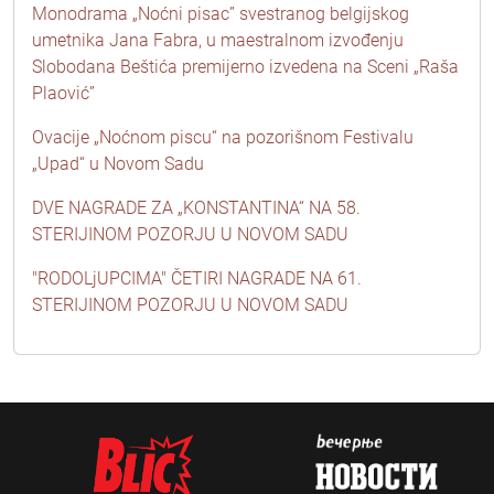
Monodrama „Noćni pisac” svestranog belgijskog
umetnika Jana Fabra, u maestralnom izvođenju
Slobodana Beštića premijerno izvedena na Sceni „Raša
Plaović”
Ovacije „Noćnom piscu“ na pozorišnom Festivalu
„Upad“ u Novom Sadu
DVE NAGRADE ZA „KONSTANTINA“ NA 58.
STERIJINOM POZORJU U NOVOM SADU
"RODOLjUPCIMA" ČETIRI NAGRADE NA 61.
STERIJINOM POZORJU U NOVOM SADU