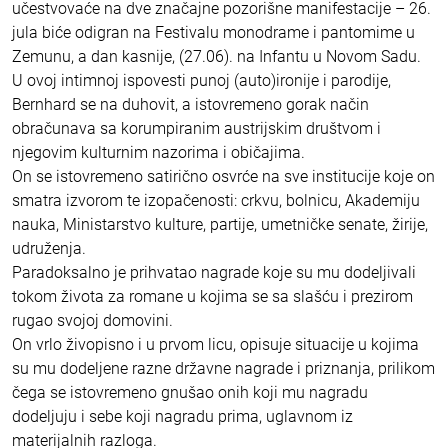
učestvovaće na dve značajne pozorišne manifestacije – 26.
jula biće odigran na Festivalu monodrame i pantomime u
Zemunu, a dan kasnije, (27.06). na Infantu u Novom Sadu.
U ovoj intimnoj ispovesti punoj (auto)ironije i parodije,
Bernhard se na duhovit, a istovremeno gorak način
obračunava sa korumpiranim austrijskim društvom i
njegovim kulturnim nazorima i običajima.
On se istovremeno satirično osvrće na sve institucije koje on
smatra izvorom te izopačenosti: crkvu, bolnicu, Akademiju
nauka, Ministarstvo kulture, partije, umetničke senate, žirije,
udruženja.
Paradoksalno je prihvatao nagrade koje su mu dodeljivali
tokom života za romane u kojima se sa slašću i prezirom
rugao svojoj domovini.
On vrlo živopisno i u prvom licu, opisuje situacije u kojima
su mu dodeljene razne državne nagrade i priznanja, prilikom
čega se istovremeno gnušao onih koji mu nagradu
dodeljuju i sebe koji nagradu prima, uglavnom iz
materijalnih razloga.