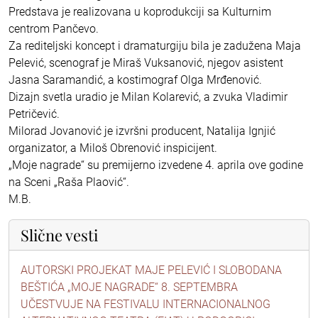
Predstava je realizovana u koprodukciji sa Kulturnim
centrom Pančevo.
Za rediteljski koncept i dramaturgiju bila je zadužena Maja
Pelević, scenograf je Miraš Vuksanović, njegov asistent
Jasna Saramandić, a kostimograf Olga Mrđenović.
Dizajn svetla uradio je Milan Kolarević, a zvuka Vladimir
Petričević.
Milorad Jovanović je izvršni producent, Natalija Ignjić
organizator, a Miloš Obrenović inspicijent.
„Moje nagrade“ su premijerno izvedene 4. aprila ove godine
na Sceni „Raša Plaović“.
M.B.
Slične vesti
AUTORSKI PROJEKAT MAJE PELEVIĆ I SLOBODANA
BEŠTIĆA „MOJE NAGRADE“ 8. SEPTEMBRA
UČESTVUJE NA FESTIVALU INTERNACIONALNOG