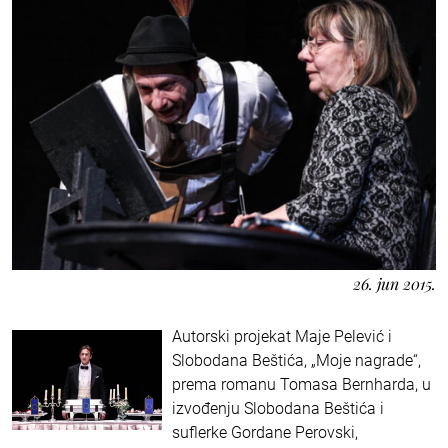
26. jun 2015.
Autorski projekat Maje Pelević i
Slobodana Beštića, „Moje nagrade“,
prema romanu Tomasa Bernharda, u
izvođenju Slobodana Beštića i
suflerke Gordane Perovski,