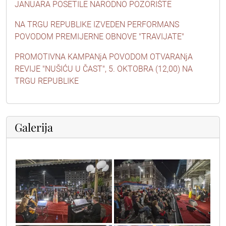
JANUARA POSETILE NARODNO POZORIŠTE
NA TRGU REPUBLIKE IZVEDEN PERFORMANS
POVODOM PREMIJERNE OBNOVE "TRAVIJATE"
PROMOTIVNA KAMPANjA POVODOM OTVARANjA
REVIJE "NUŠIĆU U ČAST", 5. OKTOBRA (12,00) NA
TRGU REPUBLIKE
Galerija
sif_1250
sif_1091