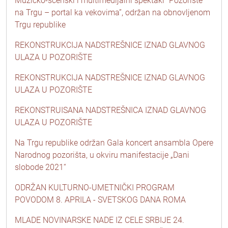
Muzičko-scenski i multimedijalni spektakl “Pozorište
na Trgu – portal ka vekovima”, održan na obnovljenom
Trgu republike
REKONSTRUKCIJA NADSTREŠNICE IZNAD GLAVNOG
ULAZA U POZORIŠTE
REKONSTRUKCIJA NADSTREŠNICE IZNAD GLAVNOG
ULAZA U POZORIŠTE
REKONSTRUISANA NADSTREŠNICA IZNAD GLAVNOG
ULAZA U POZORIŠTE
Na Trgu republike održan Gala koncert ansambla Opere
Narodnog pozorišta, u okviru manifestacije „Dani
slobode 2021“
ODRŽAN KULTURNO-UMETNIČKI PROGRAM
POVODOM 8. APRILA - SVETSKOG DANA ROMA
MLADE NOVINARSKE NADE IZ CELE SRBIJE 24.