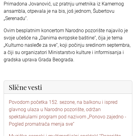
Primadona Jovanović, uz pratnju umetnika iz Kamernog
ansambla, otpevala je na bis, još jednom, Šubertovu
„Serenadu“.
Ovim besplatnim koncertom Narodno pozorište najavilo je
svoje učešće na „Danima evropske baštine“, čija je tema
„Kulturno nasleđe za sve“, koji počinju sredinom septembra,
a čiji su organizatori Ministarstvo kulture i informisanja i
gradska uprava Grada Beograda.
Slične vesti
Povodom početka 152. sezone, na balkonu i ispred
glavnog ulaza u Narodno pozorište, održan
spektakularni program pod nazivom „Ponovo zajedno -
Pogled promatrača menja sve“