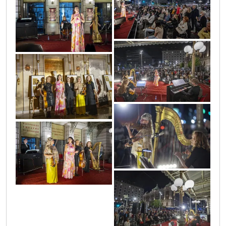
sif_1229
sif_1200
sif_1266
sif_1338
sif_1067
sif_1288
sif_1061