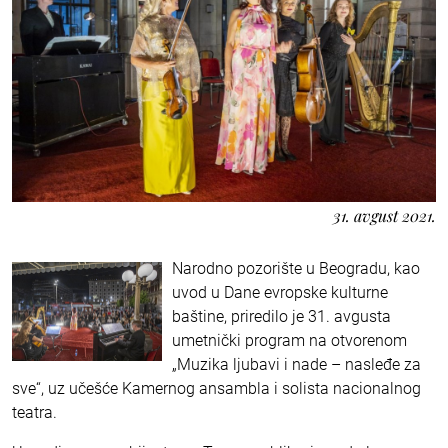
31. avgust 2021.
Narodno pozorište u Beogradu, kao
uvod u Dane evropske kulturne
baštine, priredilo je 31. avgusta
umetnički program na otvorenom
„Muzika ljubavi i nade – nasleđe za
sve“, uz učešće Kamernog ansambla i solista nacionalnog
teatra.