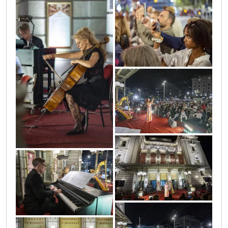
sif_1204
sif_1142
sif_1211
sif_1173
sif_1213