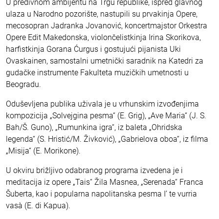
U predivnom ambijentu na Trgu republike, ispred glavnog
ulaza u Narodno pozorište, nastupili su prvakinja Opere,
mecosopran Jadranka Jovanović, koncertmajstor Orkestra
Opere Edit Makedonska, violončelistkinja Irina Skorikova,
harfistkinja Gorana Ćurgus i gostujući pijanista Uki
Ovaskainen, samostalni umetnički saradnik na Katedri za
gudačke instrumente Fakulteta muzičkih umetnosti u
Beogradu.
Oduševljena publika uživala je u vrhunskim izvođenjima
kompozicija „Solvejgina pesma“ (E. Grig), „Ave Maria“ (J. S.
Bah/Š. Guno), „Rumunkina igra“, iz baleta „Ohridska
legenda“ (S. Hristić/M. Živković), „Gabrielova oboa“, iz filma
„Misija“ (E. Morikone).
U okviru brižljivo odabranog programa izvedena je i
meditacija iz opere „Tais“ Žila Masnea, „Serenada“ Franca
Šuberta, kao i popularna napolitanska pesma I’ te vurria
vasà (E. di Kapua).