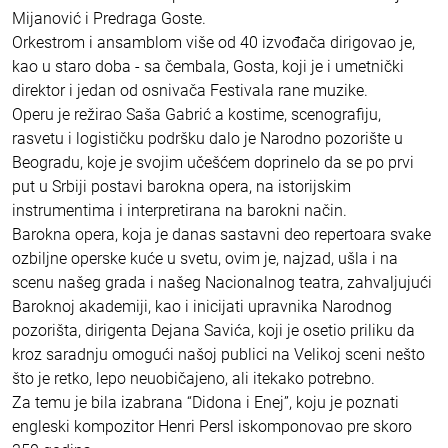
Mijanović i Predraga Goste.
Orkestrom i ansamblom više od 40 izvođača dirigovao je,
kao u staro doba - sa čembala, Gosta, koji je i umetnički
direktor i jedan od osnivača Festivala rane muzike.
Operu je režirao Saša Gabrić a kostime, scenografiju,
rasvetu i logističku podršku dalo je Narodno pozorište u
Beogradu, koje je svojim učešćem doprinelo da se po prvi
put u Srbiji postavi barokna opera, na istorijskim
instrumentima i interpretirana na barokni način.
Barokna opera, koja je danas sastavni deo repertoara svake
ozbiljne operske kuće u svetu, ovim je, najzad, ušla i na
scenu našeg grada i našeg Nacionalnog teatra, zahvaljujući
Baroknoj akademiji, kao i inicijati upravnika Narodnog
pozorišta, dirigenta Dejana Savića, koji je osetio priliku da
kroz saradnju omogući našoj publici na Velikoj sceni nešto
što je retko, lepo neuobičajeno, ali itekako potrebno.
Za temu je bila izabrana “Didona i Enej”, koju je poznati
engleski kompozitor Henri Persl iskomponovao pre skoro