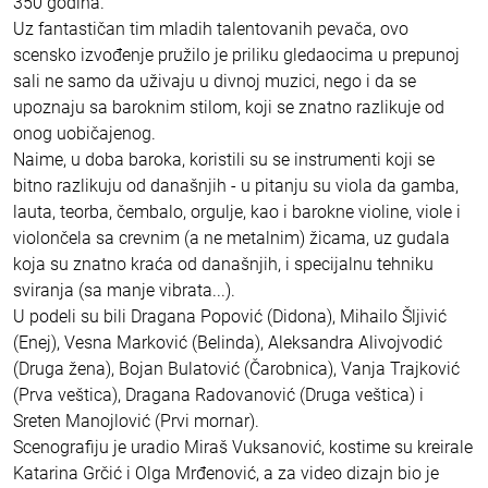
350 godina.
Uz fantastičan tim mladih talentovanih pevača, ovo
scensko izvođenje pružilo je priliku gledaocima u prepunoj
sali ne samo da uživaju u divnoj muzici, nego i da se
upoznaju sa baroknim stilom, koji se znatno razlikuje od
onog uobičajenog.
Naime, u doba baroka, koristili su se instrumenti koji se
bitno razlikuju od današnjih - u pitanju su viola da gamba,
lauta, teorba, čembalo, orgulje, kao i barokne violine, viole i
violončela sa crevnim (a ne metalnim) žicama, uz gudala
koja su znatno kraća od današnjih, i specijalnu tehniku
sviranja (sa manje vibrata...).
U podeli su bili Dragana Popović (Didona), Mihailo Šljivić
(Enej), Vesna Marković (Belinda), Aleksandra Alivojvodić
(Druga žena), Bojan Bulatović (Čarobnica), Vanja Trajković
(Prva veštica), Dragana Radovanović (Druga veštica) i
Sreten Manojlović (Prvi mornar).
Scenografiju je uradio Miraš Vuksanović, kostime su kreirale
Katarina Grčić i Olga Mrđenović, a za video dizajn bio je