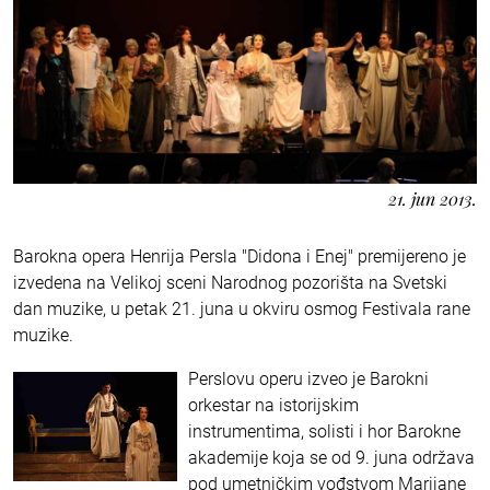
21. jun 2013.
Barokna opera Henrija Persla "Didona i Enej" premijereno je
izvedena na Velikoj sceni Narodnog pozorišta na Svetski
dan muzike, u petak 21. juna u okviru osmog Festivala rane
muzike.
Perslovu operu izveo je Barokni
orkestar na istorijskim
instrumentima, solisti i hor Barokne
akademije koja se od 9. juna održava
pod umetničkim vođstvom Marijane