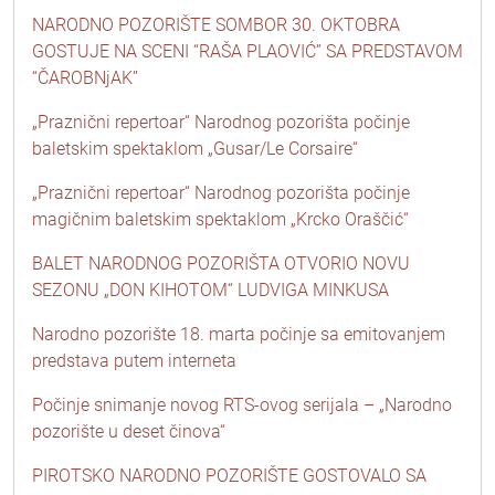
NARODNO POZORIŠTE SOMBOR 30. OKTOBRA
GOSTUJE NA SCENI “RAŠA PLAOVIĆ” SA PREDSTAVOM
“ČAROBNjAK”
„Praznični repertoar“ Narodnog pozorišta počinje
baletskim spektaklom „Gusar/Le Corsaire“
„Praznični repertoar“ Narodnog pozorišta počinje
magičnim baletskim spektaklom „Krcko Oraščić“
BALET NARODNOG POZORIŠTA OTVORIO NOVU
SEZONU „DON KIHOTOM“ LUDVIGA MINKUSA
Narodno pozorište 18. marta počinje sa emitovanjem
predstava putem interneta
Počinje snimanje novog RTS-ovog serijala – „Narodno
pozorište u deset činova“
PIROTSKO NARODNO POZORIŠTE GOSTOVALO SA