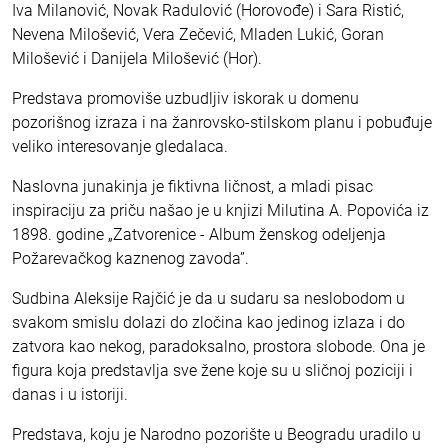
Iva Milanović, Novak Radulović (Horovođe) i Sara Ristić,
Nevena Milošević, Vera Zečević, Mladen Lukić, Goran
Milošević i Danijela Milošević (Hor).
Predstava promoviše uzbudljiv iskorak u domenu
pozorišnog izraza i na žanrovsko-stilskom planu i pobuđuje
veliko interesovanje gledalaca.
Naslovna junakinja je fiktivna ličnost, a mladi pisac
inspiraciju za priču našao je u knjizi Milutina A. Popovića iz
1898. godine „Zatvorenice - Album ženskog odeljenja
Požarevačkog kaznenog zavoda”.
Sudbina Aleksije Rajčić je da u sudaru sa neslobodom u
svakom smislu dolazi do zločina kao jedinog izlaza i do
zatvora kao nekog, paradoksalno, prostora slobode. Ona je
figura koja predstavlja sve žene koje su u sličnoj poziciji i
danas i u istoriji.
Predstava, koju je Narodno pozorište u Beogradu uradilo u