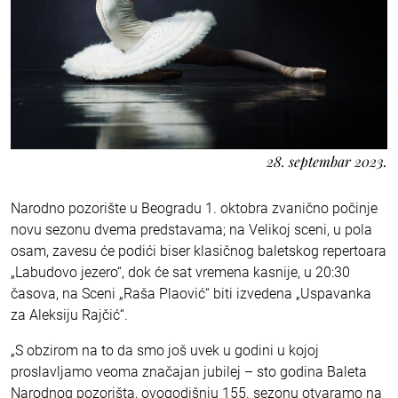
28. septembar 2023.
Narodno pozorište u Beogradu 1. oktobra zvanično počinje
novu sezonu dvema predstavama; na Velikoj sceni, u pola
osam, zavesu će podići biser klasičnog baletskog repertoara
„Labudovo jezero“, dok će sat vremena kasnije, u 20:30
časova, na Sceni „Raša Plaović“ biti izvedena „Uspavanka
za Aleksiju Rajčić“.
„S obzirom na to da smo još uvek u godini u kojoj
proslavljamo veoma značajan jubilej – sto godina Baleta
Narodnog pozorišta, ovogodišnju 155. sezonu otvaramo na