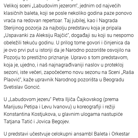
Velikoj sceni „Labudovim jezerom“, jednim od najvećih
klasičnih baleta, koji se posle nekoliko godina paze ponovo
vraća na redovan repertoar. Taj jubilej, kao i Nagrada
Sterijinog pozorja za najbolju predstavu koja je pripala
„Uspavanki za Aleksiju Rajčić”, događaji su koji su nesporno
obeležili tekuću godinu. U prilog tome govori i činjenica da
je ovo prvi put u istoriji da je Narodno pozorište osvojilo na
Pozorju to prestižno priznanje. Upravo s tom predstavom,
koja je, ujedno, i naš najnagrađivaniji naslov u protekloj
sezoni, iste večeri, započećemo novu sezonu na Sceni „Raša
Plaović“, kaže upravnik Narodnog pozorišta u Beogradu
Svetislav Goncić.
U „Labudovom jezeru“ Petra Iljiča Čajkovskog (prema
Marijusu Petipa i Levu Ivanovu) u koreografiji i režiji
Konstantina Kostjukova, u glavnim ulogama nastupiće
Tatjana Tatić i Jovica Begojev.
U predstavi učestvuje celokupni ansambl Baleta i Orkestar