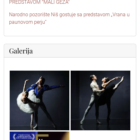
PREDSTAVOM "MALI GEZA"
Narodno pozorište Niš gostuje sa predstavom „Vrana u
paunovom perju”
Galerija
instapost3
instapost2