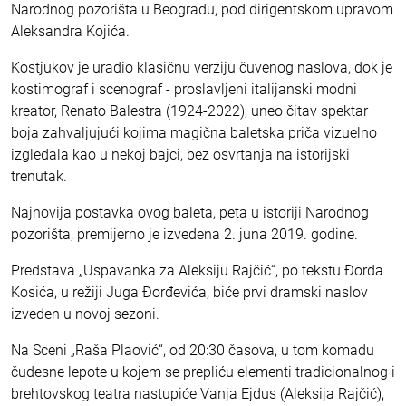
Narodnog pozorišta u Beogradu, pod dirigentskom upravom
Aleksandra Kojića.
Kostjukov je uradio klasičnu verziju čuvenog naslova, dok je
kostimograf i scenograf - proslavljeni italijanski modni
kreator, Renato Balestra (1924-2022), uneo čitav spektar
boja zahvaljujući kojima magična baletska priča vizuelno
izgledala kao u nekoj bajci, bez osvrtanja na istorijski
trenutak.
Najnovija postavka ovog baleta, peta u istoriji Narodnog
pozorišta, premijerno je izvedena 2. juna 2019. godine.
Predstava „Uspavanka za Aleksiju Rajčić“, po tekstu Đorđa
Kosića, u režiji Juga Đorđevića, biće prvi dramski naslov
izveden u novoj sezoni.
Na Sceni „Raša Plaović“, od 20:30 časova, u tom komadu
čudesne lepote u kojem se prepliću elementi tradicionalnog i
brehtovskog teatra nastupiće Vanja Ejdus (Aleksija Rajčić),