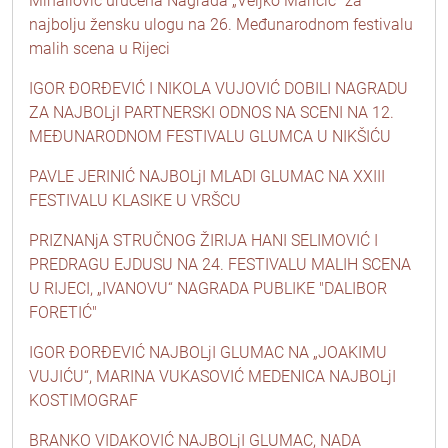
Mihailović uručena Nagrada „Veljko Maričić“ za
najbolju žensku ulogu na 26. Međunarodnom festivalu
malih scena u Rijeci
IGOR ĐORĐEVIĆ I NIKOLA VUJOVIĆ DOBILI NAGRADU
ZA NAJBOLjI PARTNERSKI ODNOS NA SCENI NA 12.
MEĐUNARODNOM FESTIVALU GLUMCA U NIKŠIĆU
PAVLE JERINIĆ NAJBOLjI MLADI GLUMAC NA XXIII
FESTIVALU KLASIKE U VRŠCU
PRIZNANjA STRUČNOG ŽIRIJA HANI SELIMOVIĆ I
PREDRAGU EJDUSU NA 24. FESTIVALU MALIH SCENA
U RIJECI, „IVANOVU“ NAGRADA PUBLIKE "DALIBOR
FORETIĆ"
IGOR ĐORĐEVIĆ NAJBOLjI GLUMAC NA „JOAKIMU
VUJIĆU“, MARINA VUKASOVIĆ MEDENICA NAJBOLjI
KOSTIMOGRAF
BRANKO VIDAKOVIĆ NAJBOLjI GLUMAC, NADA