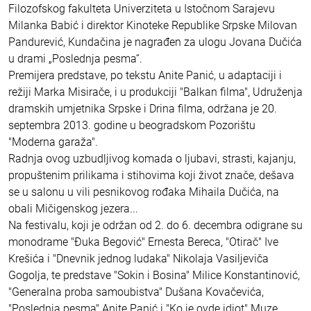
Filozofskog fakulteta Univerziteta u Istočnom Sarajevu
Milanka Babić i direktor Kinoteke Republike Srpske Milovan
Pandurević, Kundačina je nagrađen za ulogu Jovana Dučića
u drami „Poslednja pesma“.
Premijera predstave, po tekstu Anite Panić, u adaptaciji i
režiji Marka Misirače, i u produkciji "Balkan filma", Udruženja
dramskih umjetnika Srpske i Drina filma, održana je 20.
septembra 2013. godine u beogradskom Pozorištu
"Moderna garaža".
Radnja ovog uzbudljivog komada o ljubavi, strasti, kajanju,
propuštenim prilikama i stihovima koji život znače, dešava
se u salonu u vili pesnikovog rođaka Mihaila Dučića, na
obali Mičigenskog jezera...
Na festivalu, koji je održan od 2. do 6. decembra odigrane su
monodrame "Đuka Begović" Ernesta Bereca, "Otirač" Ive
Krešića i "Dnevnik jednog ludaka" Nikolaja Vasiljeviča
Gogolja, te predstave "Sokin i Bosina" Milice Konstantinović,
"Generalna proba samoubistva" Dušana Kovačevića,
"Poslednja pesma" Anite Panić i "Ko je ovde idiot" Muze