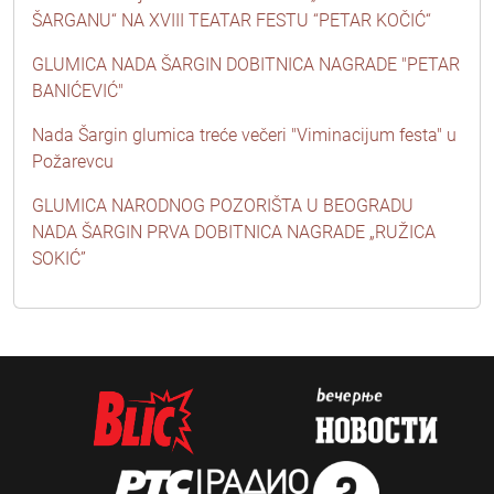
ŠARGANU“ NA XVIII TEATAR FESTU “PETAR KOČIĆ“
GLUMICA NADA ŠARGIN DOBITNICA NAGRADE "PETAR
BANIĆEVIĆ"
Nada Šargin glumica treće večeri "Viminacijum festa" u
Požarevcu
GLUMICA NARODNOG POZORIŠTA U BEOGRADU
NADA ŠARGIN PRVA DOBITNICA NAGRADE „RUŽICA
SOKIĆ”