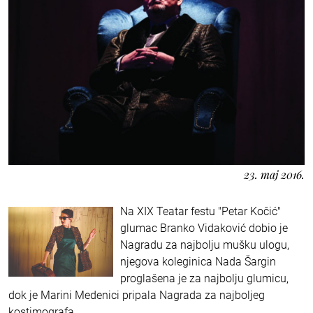
23. maj 2016.
Na XIX Teatar festu "Petar Kočić"
glumac Branko Vidaković dobio je
Nagradu za najbolju mušku ulogu,
njegova koleginica Nada Šargin
proglašena je za najbolju glumicu,
dok je Marini Medenici pripala Nagrada za najboljeg
kostimografa.