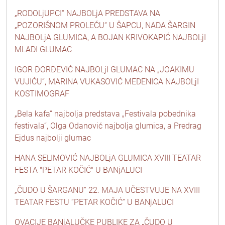
„RODOLjUPCI“ NAJBOLjA PREDSTAVA NA
„POZORIŠNOM PROLEĆU“ U ŠAPCU, NADA ŠARGIN
NAJBOLjA GLUMICA, A BOJAN KRIVOKAPIĆ NAJBOLjI
MLADI GLUMAC
IGOR ĐORĐEVIĆ NAJBOLjI GLUMAC NA „JOAKIMU
VUJIĆU“, MARINA VUKASOVIĆ MEDENICA NAJBOLjI
KOSTIMOGRAF
„Bela kafa“ najbolja predstava „Festivala pobednika
festivala“, Olga Odanović najbolja glumica, a Predrag
Ejdus najbolji glumac
HANA SELIMOVIĆ NAJBOLjA GLUMICA XVIII TEATAR
FESTA "PETAR KOČIĆ" U BANjALUCI
„ČUDO U ŠARGANU“ 22. MAJA UČESTVUJE NA XVIII
TEATAR FESTU “PETAR KOČIĆ“ U BANjALUCI
OVACIJE BANjALUČKE PUBLIKE ZA „ČUDO U