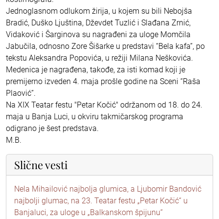
Jednoglasnom odlukom žirija, u kojem su bili Nebojša
Bradić, Duško Ljuština, Dževdet Tuzlić i Slađana Zrnić,
Vidaković i Šarginova su nagrađeni za uloge Momčila
Jabučila, odnosno Zore Šišarke u predstavi “Bela kafa”, po
tekstu Aleksandra Popovića, u režiji Milana Neškovića.
Medenica je nagrađena, takođe, za isti komad koji je
premijerno izveden 4. maja prošle godine na Sceni “Raša
Plaović”.
Na XIX Teatar festu "Petar Kočić" održanom od 18. do 24.
maja u Banja Luci, u okviru takmičarskog programa
odigrano je šest predstava.
M.B.
Slične vesti
Nela Mihailović najbolja glumica, a Ljubomir Bandović
najbolji glumac, na 23. Teatar festu „Petar Kočić“ u
Banjaluci, za uloge u „Balkanskom špijunu“