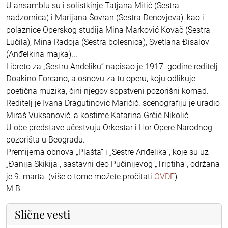
U ansamblu su i solistkinje Tatjana Mitić (Sestra
nadzornica) i Marijana Šovran (Sestra Đenovjeva), kao i
polaznice Operskog studija Mina Marković Kovač (Sestra
Lučila), Mina Radoja (Sestra bolesnica), Svetlana Đisalov
(Anđelkina majka)...
Libreto za „Sestru Anđeliku” napisao je 1917. godine reditelj
Đoakino Forcano, a osnovu za tu operu, koju odlikuje
poetična muzika, čini njegov sopstveni pozorišni komad.
Reditelj je Ivana Dragutinović Maričić. scenografiju je uradio
Miraš Vuksanović, a kostime Katarina Grčić Nikolić.
U obe predstave učestvuju Orkestar i Hor Opere Narodnog
pozorišta u Beogradu.
Premijerna obnova „Plašta” i „Sestre Anđelika”, koje su uz
„Đanija Skikija", sastavni deo Pučinijevog „Triptiha", održana
je 9. marta. (više o tome možete pročitati
OVDE
)
M.B.
Slične vesti