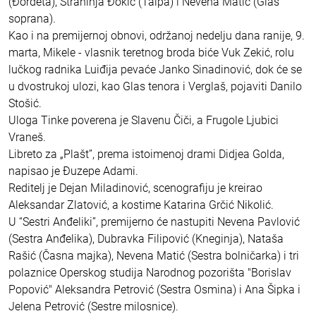
(Đorđeta), Strahinja Đokić (Talpa) i Nevena Matić (Glas
soprana).
Kao i na premijernoj obnovi, održanoj nedelju dana ranije, 9.
marta, Mikele - vlasnik teretnog broda biće Vuk Zekić, rolu
lučkog radnika Luiđija pevaće Janko Sinadinović, dok će se
u dvostrukoj ulozi, kao Glas tenora i Verglaš, pojaviti Danilo
Stošić.
Uloga Tinke poverena je Slavenu Čiči, a Frugole Ljubici
Vraneš.
Libreto za „Plašt”, prema istoimenoj drami Didjea Golda,
napisao je Đuzepe Adami.
Reditelj je Dejan Miladinović, scenografiju je kreirao
Aleksandar Zlatović, a kostime Katarina Grčić Nikolić.
U “Sestri Anđeliki”, premijerno će nastupiti Nevena Pavlović
(Sestra Anđelika), Dubravka Filipović (Kneginja), Nataša
Rašić (Časna majka), Nevena Matić (Sestra bolničarka) i tri
polaznice Operskog studija Narodnog pozorišta "Borislav
Popović" Aleksandra Petrović (Sestra Osmina) i Ana Šipka i
Jelena Petrović (Sestre milosnice).