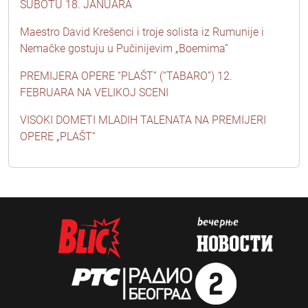
SUBOTU 18. JANUARA
Maestro David Krešenci i troje solista iz Rumunije i
Nemačke gostuju u Pučinijevim „Boemima”
PREMIJERA OPERE “PLAŠT” (“TABARO”) 12.
FEBRUARA NA VELIKOJ SCENI
VISOKI DOMETI MLADIH TALENATA NA PREMIJERI
OPERE „PLAŠT“