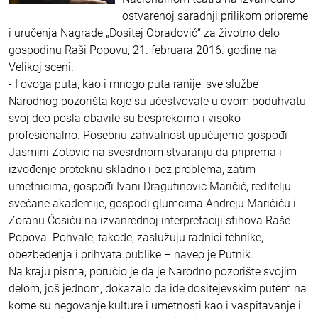
ostvarenoj saradnji prilikom pripreme
i uručenja Nagrade „Dositej Obradović“ za životno delo
gospodinu Raši Popovu, 21. februara 2016. godine na
Velikoj sceni.
- I ovoga puta, kao i mnogo puta ranije, sve službe
Narodnog pozorišta koje su učestvovale u ovom poduhvatu
svoj deo posla obavile su besprekorno i visoko
profesionalno. Posebnu zahvalnost upućujemo gospođi
Jasmini Zotović na svesrdnom stvaranju da priprema i
izvođenje proteknu skladno i bez problema, zatim
umetnicima, gospođi Ivani Dragutinović Maričić, reditelju
svečane akademije, gospodi glumcima Andreju Maričiću i
Zoranu Ćosiću na izvanrednoj interpretaciji stihova Raše
Popova. Pohvale, takođe, zaslužuju radnici tehnike,
obezbeđenja i prihvata publike – naveo je Putnik.
Na kraju pisma, poručio je da je Narodno pozorište svojim
delom, još jednom, dokazalo da ide dositejevskim putem na
kome su negovanje kulture i umetnosti kao i vaspitavanje i