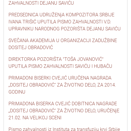
ZAHVALNOSTI DEJANU SAVIĆU
PREDSEDNICA UDRUŽENjA KOMPOZITORA SRBIJE
IVANA TRIŠIĆ UPUTILA PISMO ZAHVALNOSTI V.D.
UPRAVNIKU NARODNOG POZORIŠTA DEJANU SAVIĆU
SVEČANA AKADEMIJA U ORGANIZACIJI ZADUŽBINE
DOSITEJ OBRADOVIĆ
DIREKTORKA POZORIŠTA "TOŠA JOVANOVIĆ"
UPUTILA PISMO ZAHVALNOSTI SAVIĆU I HUBAČU
PRIMADONI BISERKI CVEJIĆ URUČENA NAGRADA
„DOSITEJ OBRADOVIĆ“ ZA ŽIVOTNO DELO, ZA 2014.
GODINU
PRIMADONA BISERKA CVEJIĆ DOBITNICA NAGRADE
„DOSITEJ OBRADOVIĆ“ ZA ŽIVOTNO DELO, URUČENjE
21.02. NA VELIKOJ SCENI
Pismo zahvalnosti iz Instituta za transfuziju krvi Srbije