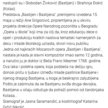
nastupili su i Slobodan Živković (Bastijen) i Strahinja Đokić
(Kolas).
Predstava „Bastijen i Bastijena“, premijerno izvedena 15.
maja u režiji Ane Grigorović, pripremljena je u okviru
projekta direkcije Opere Narodnog pozorišta u Beogradu
„Opera u škole“ koji ima za cilj da, kroz edukaciju dece o
operi i produkciju kratkih naslova tematski namenjenih za
decu i mlade školskog uzrasta, stvori novu publiku.
Jedna od najkraćih Mocarovih opera „Bastijen i Bastijena“,
nastala je kada je slavni kompozitor imao samo 12 godina,
a naručio ju je doktor iz Beča Franc Mesmer 1768. godine.
Ova laka i poletna opera, koja podseća na dečiju igru,
donosi priču o ljubavi između mlade pastirice Bastijene i
njenog dragog Bastijena, u koga je beskrajno zaljubljena.
Pošto je zabrinuta da se Bastijenu sviđa druga devojka,
Bastijena u očaju odlučuje da potraži pomoć od čarobnjaka
Kolasa...
Scenograf je Jasna Saramandić, a kostimograf Katarina
Grčić Nikolić.