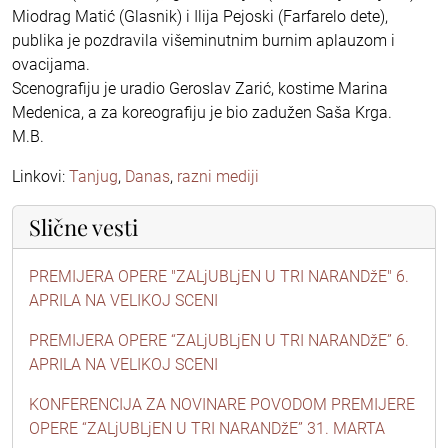
Miodrag Matić (Glasnik) i Ilija Pejoski (Farfarelo dete),
publika je pozdravila višeminutnim burnim aplauzom i
ovacijama.
Scenografiju je uradio Geroslav Zarić, kostime Marina
Medenica, a za koreografiju je bio zadužen Saša Krga.
M.B.
Linkovi:
Tanjug
,
Danas
,
razni mediji
Slične vesti
PREMIJERA OPERE "ZALjUBLjEN U TRI NARANDžE" 6.
APRILA NA VELIKOJ SCENI
PREMIJERA OPERE “ZALjUBLjEN U TRI NARANDžE” 6.
APRILA NA VELIKOJ SCENI
KONFERENCIJA ZA NOVINARE POVODOM PREMIJERE
OPERE “ZALjUBLjEN U TRI NARANDžE” 31. MARTA