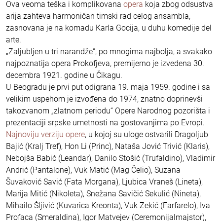
Ova veoma teška i komplikovana
opera
koja zbog odsustva
arija zahteva harmoničan timski rad celog ansambla,
zasnovana je na komadu Karla Gocija, u duhu komedije del
arte.
„Zaljubljen u tri narandže“, po mnogima najbolja, a svakako
najpoznatija opera Prokofjeva, premijerno je izvedena 30.
decembra 1921. godine u Čikagu.
U Beogradu je prvi put odigrana 19. maja 1959. godine i sa
velikim uspehom je izvođena do 1974, znatno doprinevši
takozvanom „zlatnom periodu“ Opere Narodnog pozorišta i
prezentaciji srpske umetnosti na gostovanjima po Evropi.
Najnoviju verziju opere
, u kojoj su uloge ostvarili Dragoljub
Bajić (Kralj Tref), Hon Li (Princ), Nataša Jović Trivić (Klaris),
Nebojša Babić (Leandar), Danilo Stošić (Trufaldino), Vladimir
Andrić (Pantalone), Vuk Matić (Mag Čelio), Suzana
Šuvaković Savić (Fata Morgana), Ljubica Vraneš (Lineta),
Marija Mitić (Nikoleta), Snežana Savičić Sekulić (Nineta),
Mihailo Šljivić (Kuvarica Kreonta), Vuk Zekić (Farfarelo), Iva
Profaca (Smeraldina), Igor Matvejev (Ceremonijalmajstor),