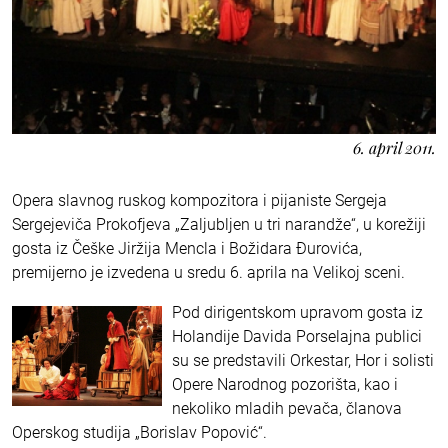
6. april 2011.
Opera slavnog ruskog kompozitora i pijaniste Sergeja
Sergejeviča Prokofjeva „Zaljubljen u tri narandže“, u korežiji
gosta iz Češke Jiržija Mencla i Božidara Đurovića,
premijerno je izvedena u sredu 6. aprila na Velikoj sceni.
Pod dirigentskom upravom gosta iz
Holandije Davida Porselajna publici
su se predstavili Orkestar, Hor i solisti
Opere Narodnog pozorišta, kao i
nekoliko mladih pevača, članova
Operskog studija „Borislav Popović“.