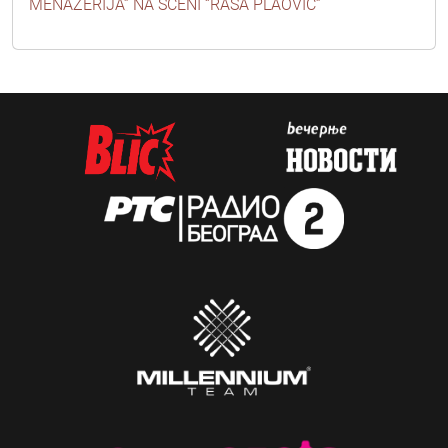
MENAŽERIJA” NA SCENI “RAŠA PLAOVIĆ”