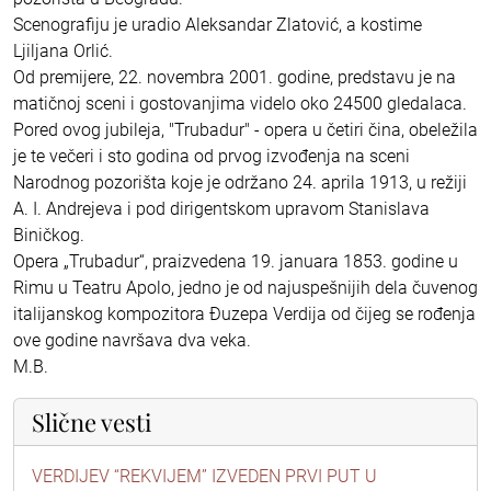
Scenografiju je uradio Aleksandar Zlatović, a kostime
Ljiljana Orlić.
Od premijere, 22. novembra 2001. godine, predstavu je na
matičnoj sceni i gostovanjima videlo oko 24500 gledalaca.
Pored ovog jubileja, "Trubadur" - opera u četiri čina, obeležila
je te večeri i sto godina od prvog izvođenja na sceni
Narodnog pozorišta koje je održano 24. aprila 1913, u režiji
A. I. Andrejeva i pod dirigentskom upravom Stanislava
Biničkog.
Opera „Trubadur“, praizvedena 19. januara 1853. godine u
Rimu u Teatru Apolo, jedno je od najuspešnijih dela čuvenog
italijanskog kompozitora Đuzepa Verdija od čijeg se rođenja
ove godine navršava dva veka.
M.B.
Slične vesti
VERDIJEV “REKVIJEM” IZVEDEN PRVI PUT U