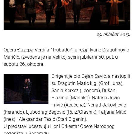
25. oktobar 2013.
Opera Đuzepa Verdija "Trubadur", u režiji Ivane Dragutinović
Maričić, izvedena je na Velikoj sceni jubilarni 50. put, u
subotu 26. oktobra.
Dirigent je bio Dejan Savić, a nastupili
su Dragutin Matić k.g. (Grof Luna),
Sanja Kerkez (Leonora), Dušan
Plazinić (Manriko), Nataša Jović
Trivić (Acučena), Nenad Jakovljević
(Ferando), Ljubodrag Begović (Ruiz/Glasnik), Tatjana Mitić
(Ines) i Aleksandar Tasić (Stari Ciganin).
U predstavi učestvuju Hor i Orkestar Opere Narodnog
pozorišta u Beogradu.