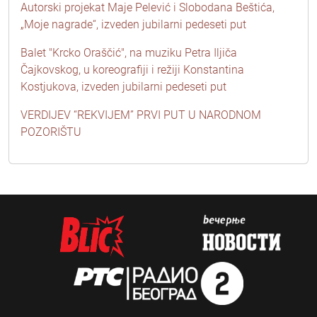
Autorski projekat Maje Pelević i Slobodana Beštića,
„Moje nagrade“, izveden jubilarni pedeseti put
Balet "Krcko Oraščić", na muziku Petra Iljiča
Čajkovskog, u koreografiji i režiji Konstantina
Kostjukova, izveden jubilarni pedeseti put
VERDIJEV “REKVIJEM” PRVI PUT U NARODNOM
POZORIŠTU