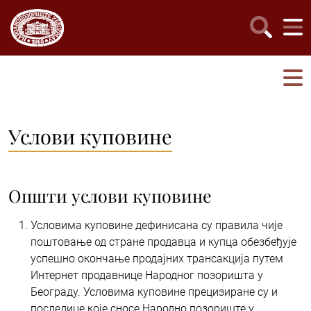
Услови куповине
Општи услови куповине
Условима куповине дефинисана су правила чије
поштовање од стране продавца и купца обезбеђује
успешно окончање продајних трансакција путем
Интернет продавнице Народног позоришта у
Београду. Условима куповине прецизиране су и
последице које сносе Народно позориште у