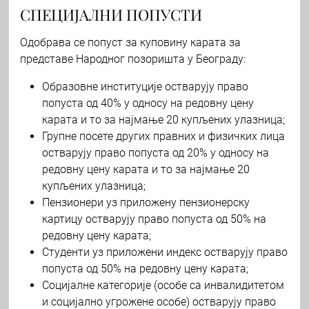
СПЕЦИЈАЛНИ ПОПУСТИ
Одобрава се попуст за куповину карата за
представе Народног позоришта у Београду:
Образовне институције остварују право
попуста од 40% у односу на редовну цену
карата и то за најмање 20 купљених улазница;
Групне посете других правних и физичких лица
остварују право попуста од 20% у односу на
редовну цену карата и то за најмање 20
купљених улазница;
Пензионери уз приложену пензионерску
картицу остварују право попуста од 50% на
редовну цену карата;
Студенти уз приложени индекс остварују право
попуста од 50% на редовну цену карата;
Социјалне категорије (особе са инвалидитетом
и социјално угрожене особе) остварују право