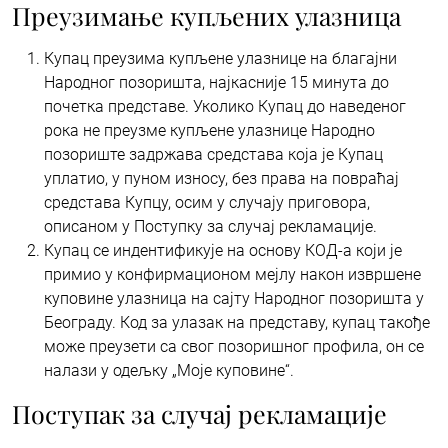
Преузимање купљених улазница
Купац преузима купљене улазнице на благајни
Народног позоришта, најкасније 15 минута до
почетка представе. Уколико Купац до наведеног
рока не преузме купљене улазнице Народно
позориште задржава средстава која је Купац
уплатио, у пуном износу, без права на повраћај
средстава Купцу, осим у случају приговора,
описаном у Поступку за случај рекламације.
Купац се индентификује на основу КОД-а који је
примио у конфирмационом мејлу након извршене
куповине улазница на сајту Народног позоришта у
Београду. Код за улазак на представу, купац такође
може преузети са свог позоришног профила, он се
налази у одељку „Моје куповине“.
Поступак за случај рекламације