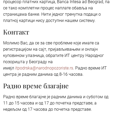
процесор платних картица, Banca Intesa ad Beograd, па
се тако комплетни процес наплате обавља на
страницама банке. Нити једног тренутка подаци о
платној картици нису доступни нашем систему.
Контакт
Молимо Вас, да се за све проблеме које имате са
регистрацијом на сајт, пријављивањем и онлајн
куповином улазница, обратите ИТ центру Народног
позоришта у Београду на
имејл
itpodrska@narodnopozoriste.rs
. Радно време ИТ
центра је радним данима од 8-16 часова.
Радно време благајне
Радно време благајне је радним данима и суботом од
11 до 15 часова и од 17 до почетка представе, а
недељом од 17 часова до почетка представе.