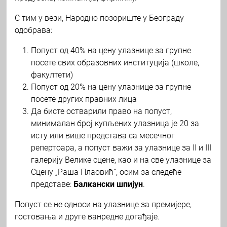
С тим у вези, Народно позориште у Београду
одобрава:
Попуст од 40% на цену улазнице за групне
посете свих образовних институција (школе,
факултети)
Попуст од 20% на цену улазнице за групне
посете других правних лица
Да бисте остварили право на попуст,
минималан број купљених улазница је 20 за
исту или више представа са месечног
репертоара, а попуст важи за улазнице за II и III
галерију Велике сцене, као и на све улазнице за
Сцену „Раша Плаовић“, осим за следеће
представе:
Балкански шпијун
.
Попуст се не односи на улазнице за премијере,
гостовања и друге ванредне догађаје.