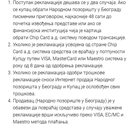
Поступак рекламације дешава се у два случаја: Ако
се купац обрати Народном позоришту у Београду
писменим приговором, најкасније 48 сати до
почетка извођења представе или aко се
финансијска институција чија је картица
обрати Chip Card a.д. систему поводом трансакције.
Уколико је рекламација усвојена од стране Chip
Card a.д. система средства се враћају у потпуности
Купцу путем VISA, MasterCard или Maestro система у
року од 8 дана од одобрења рекламације.
Уколико се рекламација одобри трошкове
рекламације сноси Интернет продаја Народног
позоришта у Београду и Купац је ослобођен свих
трошкова.
Продавац (Народно позориште у Београду) је у
обавези да повраћај средстава у случају уважене
рекламације врши искључиво преко VISA, EC/MC и
Maestro метода плаћања.