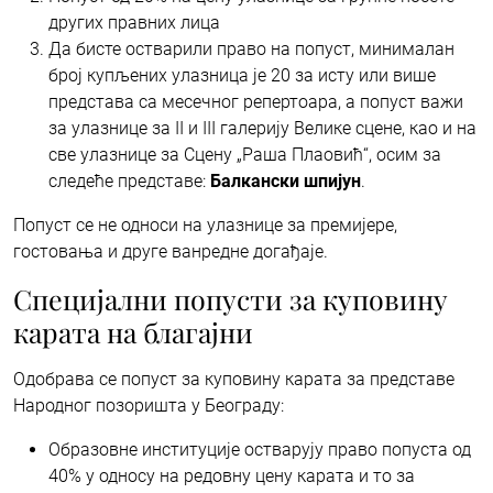
других правних лица
Да бисте остварили право на попуст, минималан
број купљених улазница је 20 за исту или више
представа са месечног репертоара, а попуст важи
за улазнице за II и III галерију Велике сцене, као и на
све улазнице за Сцену „Раша Плаовић“, осим за
следеће представе:
Балкански шпијун
.
Попуст се не односи на улазнице за премијере,
гостовања и друге ванредне догађаје.
Специјални попусти за куповину
карата на благајни
Одобрава се попуст за куповину карата за представе
Народног позоришта у Београду:
Образовне институције остварују право попуста од
40% у односу на редовну цену карата и то за