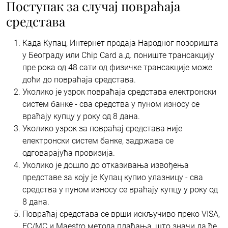
Поступак за случај повраћаја
средстава
Када Купац, Интернет продаја Народног позоришта
у Београду или Chip Card a.д. пониште трансакцију
пре рока од 48 сати од физичке трансакције може
доћи до повраћаја средстава.
Уколико је узрок повраћаја средстава електронски
систем банке - сва средства у пуном износу се
враћају купцу у року од 8 дана.
Уколико узрок за повраћај средстава није
електронски систем банке, задржава се
одговарајућа провизија.
Уколико је дошло до отказивања извођења
представе за коју је Купац купио улазницу - сва
средства у пуном износу се враћају купцу у року од
8 дана.
Повраћај средстава се врши искључиво преко VISA,
EC/MC и Maestro метода плаћања, што значи да ће