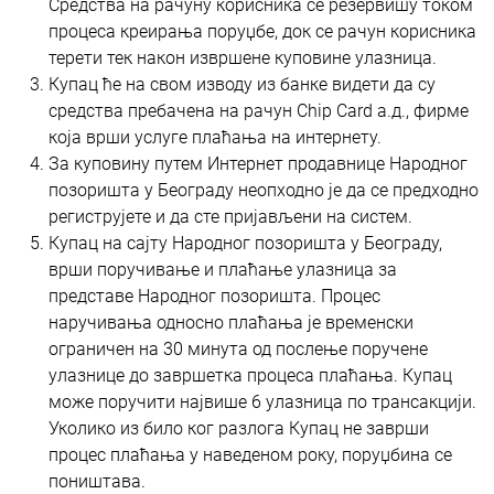
Средства на рачуну корисника се резервишу током
процеса креирања поруџбе, док се рачун корисника
терети тек након извршене куповине улазница.
Купац ће на свом изводу из банке видети да су
средства пребачена на рачун Chip Card a.д., фирме
која врши услуге плаћања на интернету.
За куповину путем Интернет продавнице Народног
позоришта у Београду неопходно је да се предходно
региструјете и да сте пријављени на систем.
Купац на сајту Народног позоришта у Београду,
врши поручивање и плаћање улазница за
представе Народног позоришта. Процес
наручивања односно плаћања је временски
ограничен на 30 минута од послење поручене
улазнице до завршетка процеса плаћања. Купац
може поручити највише 6 улазница по трансакцији.
Уколико из било ког разлога Купац не заврши
процес плаћања у наведеном року, поруџбина се
поништава.