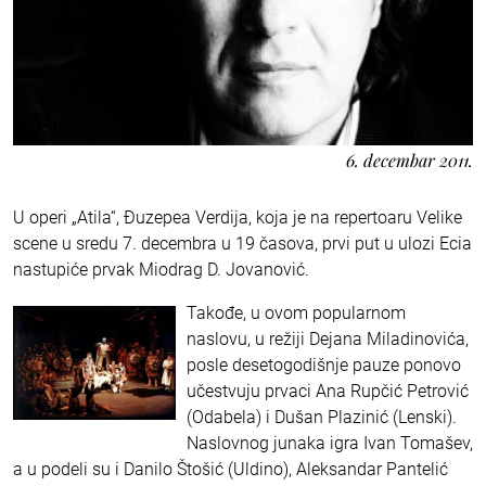
6. decembar 2011.
U operi „Atila“, Đuzepea Verdija, koja je na repertoaru Velike
scene u sredu 7. decembra u 19 časova, prvi put u ulozi Ecia
nastupiće prvak Miodrag D. Jovanović.
Takođe, u ovom popularnom
naslovu, u režiji Dejana Miladinovića,
posle desetogodišnje pauze ponovo
učestvuju prvaci Ana Rupčić Petrović
(Odabela) i Dušan Plazinić (Lenski).
Naslovnog junaka igra Ivan Tomašev,
a u podeli su i Danilo Štošić (Uldino), Aleksandar Pantelić