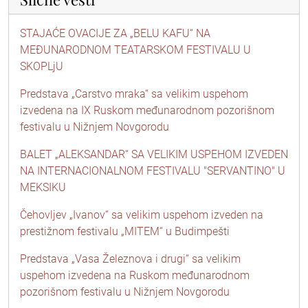
STAJAĆE OVACIJE ZA „BELU KAFU“ NA
MEĐUNARODNOM TEATARSKOM FESTIVALU U
SKOPLjU
Predstava „Carstvo mraka“ sa velikim uspehom
izvedena na IX Ruskom međunarodnom pozorišnom
festivalu u Nižnjem Novgorodu
BALET „ALEKSANDAR“ SA VELIKIM USPEHOM IZVEDEN
NA INTERNACIONALNOM FESTIVALU "SERVANTINO" U
MEKSIKU
Čehovljev „Ivanov“ sa velikim uspehom izveden na
prestižnom festivalu „MITEM“ u Budimpešti
Predstava „Vasa Železnova i drugi“ sa velikim
uspehom izvedena na Ruskom međunarodnom
pozorišnom festivalu u Nižnjem Novgorodu