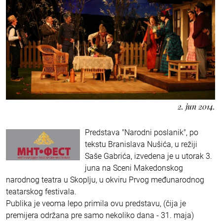
2. jun 2014.
Predstava "Narodni poslanik", po
tekstu Branislava Nušića, u režiji
Saše Gabrića, izvedena je u utorak 3.
juna na Sceni Makedonskog
narodnog teatra u Skoplju, u okviru Prvog međunarodnog
teatarskog festivala.
Publika je veoma lepo primila ovu predstavu, (čija je
premijera održana pre samo nekoliko dana - 31. maja)