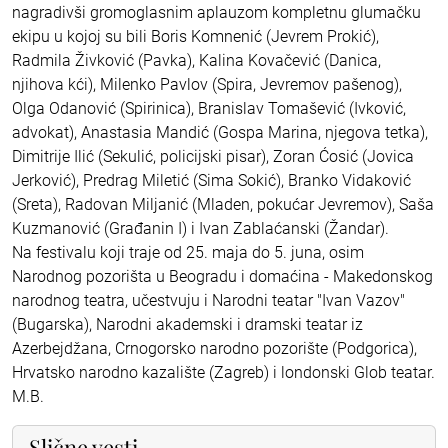
nagradivši gromoglasnim aplauzom kompletnu glumačku
ekipu u kojoj su bili Boris Komnenić (Jevrem Prokić),
Radmila Živković (Pavka), Kalina Kovačević (Danica,
njihova kći), Milenko Pavlov (Spira, Jevremov pašenog),
Olga Odanović (Spirinica), Branislav Tomašević (Ivković,
advokat), Anastasia Mandić (Gospa Marina, njegova tetka),
Dimitrije Ilić (Sekulić, policijski pisar), Zoran Ćosić (Jovica
Jerković), Predrag Miletić (Sima Sokić), Branko Vidaković
(Sreta), Radovan Miljanić (Mladen, pokućar Jevremov), Saša
Kuzmanović (Građanin I) i Ivan Zablaćanski (Žandar).
Na festivalu koji traje od 25. maja do 5. juna, osim
Narodnog pozorišta u Beogradu i domaćina - Makedonskog
narodnog teatra, učestvuju i Narodni teatar "Ivan Vazov"
(Bugarska), Narodni akademski i dramski teatar iz
Azerbejdžana, Crnogorsko narodno pozorište (Podgorica),
Hrvatsko narodno kazalište (Zagreb) i londonski Glob teatar.
M.B.
Slične vesti