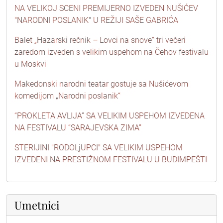
NA VELIKOJ SCENI PREMIJERNO IZVEDEN NUŠIĆEV
"NARODNI POSLANIK" U REŽIJI SAŠE GABRIĆA
Balet „Hazarski rečnik – Lovci na snove“ tri večeri
zaredom izveden s velikim uspehom na Čehov festivalu
u Moskvi
Makedonski narodni teatar gostuje sa Nušićevom
komedijom „Narodni poslanik“
“PROKLETA AVLIJA” SA VELIKIM USPEHOM IZVEDENA
NA FESTIVALU “SARAJEVSKA ZIMA”
STERIJINI "RODOLjUPCI" SA VELIKIM USPEHOM
IZVEDENI NA PRESTIŽNOM FESTIVALU U BUDIMPEŠTI
Umetnici