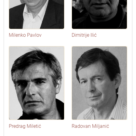
Milenko Pavlov
Dimitrije Ilić
Predrag Miletić
Radovan Miljanić