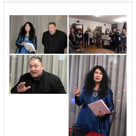
vic2247
vic2302
vic2299
vic2259