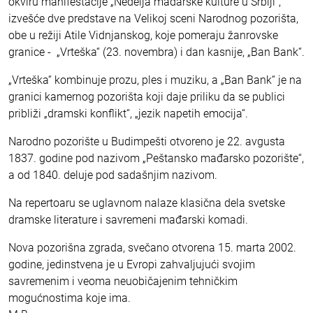
okviru manifestacije „Nedelja mađarske kulture u Srbiji“,
izvešće dve predstave na Velikoj sceni Narodnog pozorišta,
obe u režiji Atile Vidnjanskog, koje pomeraju žanrovske
granice - „Vrteška“ (23. novembra) i dan kasnije, „Ban Bank“.
„Vrteška“ kombinuje prozu, ples i muziku, a „Ban Bank“ je na
granici kamernog pozorišta koji daje priliku da se publici
približi „dramski konflikt“, „jezik napetih emocija“.
Narodno pozorište u Budimpešti otvoreno je 22. avgusta
1837. godine pod nazivom „Peštansko mađarsko pozorište“,
a od 1840. deluje pod sadašnjim nazivom.
Na repertoaru se uglavnom nalaze klasična dela svetske
dramske literature i savremeni mađarski komadi.
Nova pozorišna zgrada, svečano otvorena 15. marta 2002.
godine, jedinstvena je u Evropi zahvaljujući svojim
savremenim i veoma neuobičajenim tehničkim
mogućnostima koje ima.