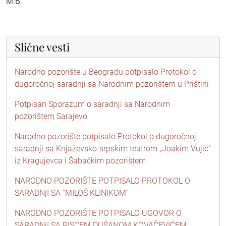
M.B.
Slične vesti
Narodno pozorište u Beogradu potpisalo Protokol o
dugoročnoj saradnji sa Narodnim pozorištem u Prištini
Potpisan Sporazum o saradnji sa Narodnim
pozorištem Sarajevo
Narodno pozorište potpisalo Protokol o dugoročnoj
saradnji sa Knjaževsko-srpskim teatrom „Joakim Vujić“
iz Kragujevca i Šabačkim pozorištem
NARODNO POZORIŠTE POTPISALO PROTOKOL O
SARADNjI SA “MILOŠ KLINIKOM”
NARODNO POZORIŠTE POTPISALO UGOVOR O
SARADNjI SA PISCEM DUŠANOM KOVAČEVIĆEM