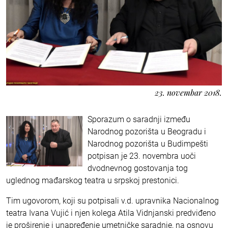
23. novembar 2018.
Sporazum o saradnji između
Narodnog pozorišta u Beogradu i
Narodnog pozorišta u Budimpešti
potpisan je 23. novembra uoči
dvodnevnog gostovanja tog
uglednog mađarskog teatra u srpskoj prestonici.
Tim ugovorom, koji su potpisali v.d. upravnika Nacionalnog
teatra Ivana Vujić i njen kolega Atila Vidnjanski predviđeno
je proširenje i unapređenje umetničke saradnje, na osnovu