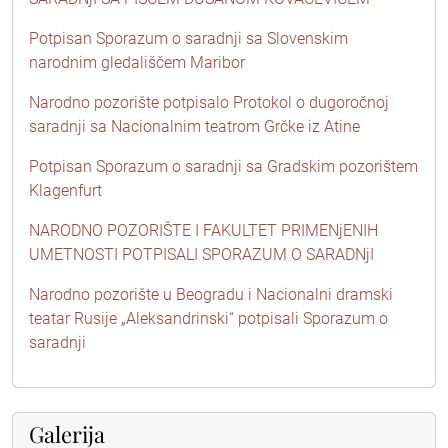
Potpisan Sporazum o saradnji sa Slovenskim
narodnim gledališčem Maribor
Narodno pozorište potpisalo Protokol o dugoročnoj
saradnji sa Nacionalnim teatrom Grčke iz Atine
Potpisan Sporazum o saradnji sa Gradskim pozorištem
Klagenfurt
NARODNO POZORIŠTE I FAKULTET PRIMENjENIH
UMETNOSTI POTPISALI SPORAZUM O SARADNjI
Narodno pozorište u Beogradu i Nacionalni dramski
teatar Rusije „Aleksandrinski“ potpisali Sporazum o
saradnji
Galerija