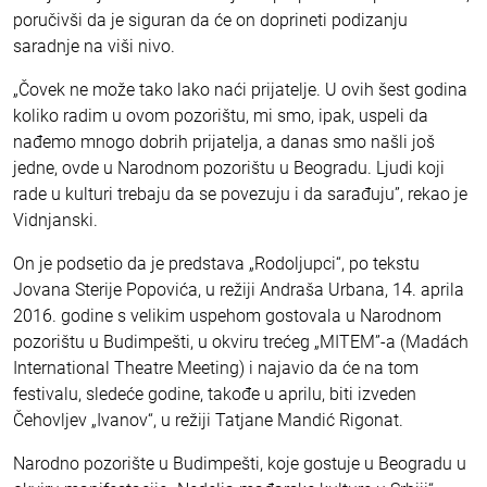
poručivši da je siguran da će on doprineti podizanju
saradnje na viši nivo.
„Čovek ne može tako lako naći prijatelje. U ovih šest godina
koliko radim u ovom pozorištu, mi smo, ipak, uspeli da
nađemo mnogo dobrih prijatelja, a danas smo našli još
jedne, ovde u Narodnom pozorištu u Beogradu. Ljudi koji
rade u kulturi trebaju da se povezuju i da sarađuju”, rekao je
Vidnjanski.
On je podsetio da je predstava „Rodoljupci“, po tekstu
Jovana Sterije Popovića, u režiji Andraša Urbana, 14. aprila
2016. godine s velikim uspehom gostovala u Narodnom
pozorištu u Budimpešti, u okviru trećeg „MITEM”-a (Madách
International Theatre Meeting) i najavio da će na tom
festivalu, sledeće godine, takođe u aprilu, biti izveden
Čehovljev „Ivanov“, u režiji Tatjane Mandić Rigonat.
Narodno pozorište u Budimpešti, koje gostuje u Beogradu u