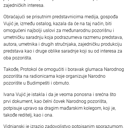
zajedničkih interesa.
Obraćajući se prisutnim predstavnicima medija, gospođa
Vujić je, između ostalog, kazala da će na taj način, biti
omogućeni najbolji uslovi za međunarodnu pozorišnu i
umetničku saradnju koja podrazumeva razmenu predstava,
autora, umetnika i drugih stručnjaka, zajedničku produkciju
predstava kao i druge oblike saradnje koji su od interesa za
oba pozorišta.
Takođe, Protokol će omogućiti i boravak glumaca Narodnog
pozorišta na radionicama koje organizuje Narodno
pozorište u Budimpešti i obrnuto.
Ivana Vujić je istakla i da je veoma ponosna i srećna što
prvi dokument, kao čelni čovek Narodnog pozorišta,
potpisuje upravo sa dragim mađarskim kolegom, koji je,
takođe reditelj, kao i ona.
Vidnjanski je izrazio zadovoljstvo potpisanim sporazumom,