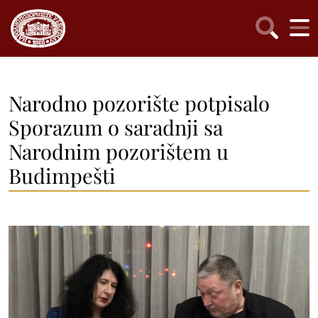
Narodno pozorište potpisalo
Sporazum o saradnji sa
Narodnim pozorištem u
Budimpešti