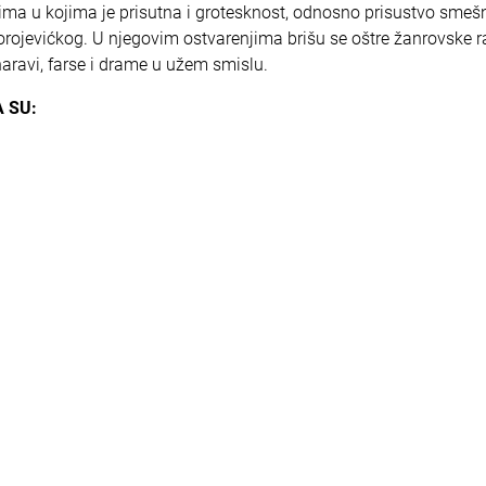
ma u kojima je prisutna i grotesknost, odnosno prisustvo smeš
korojevićkog. U njegovim ostvarenjima brišu se oštre žanrovske ra
naravi, farse i drame u užem smislu.
 SU: