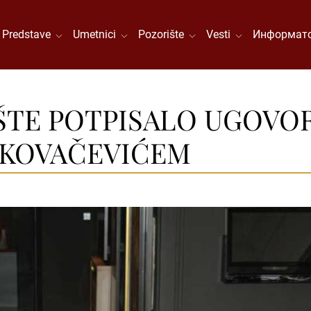
Predstave
Umetnici
Pozorište
Vesti
Информато
TE POTPISALO UGOVOR 
 KOVAČEVIĆEM