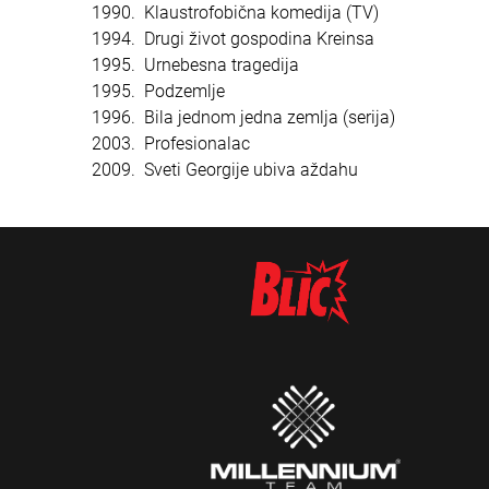
1990. Klaustrofobična komedija (TV)
1994. Drugi život gospodina Kreinsa
1995. Urnebesna tragedija
1995. Podzemlje
1996. Bila jednom jedna zemlja (serija)
2003. Profesionalac
2009. Sveti Georgije ubiva aždahu