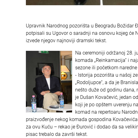
Upravnik Narodnog pozorišta u Beogradu Božidar Đuro
potpisali su Ugovor o saradnji na osnovu kojeg će N
izvede njegov najnoviji dramski tekst.
Na ceremoniji održanoj 28. j
komada „Reinkarnacija“ i naj
sezone ili početkom naredne
- Istorija pozorišta u našoj 
„Rodoljupce“, a da je Branis
nešto duže od godinu dana, n
je Dušan Kovačević, jedan od 
koji je po opštem uverenju na
komad na repertoaru Narodnog
praizvođenje nekog komada gospodina Kovačevića na
za ovu Kuću – rekao je Đurović i dodao da sa velik
pisac trebalo da završi tekst.