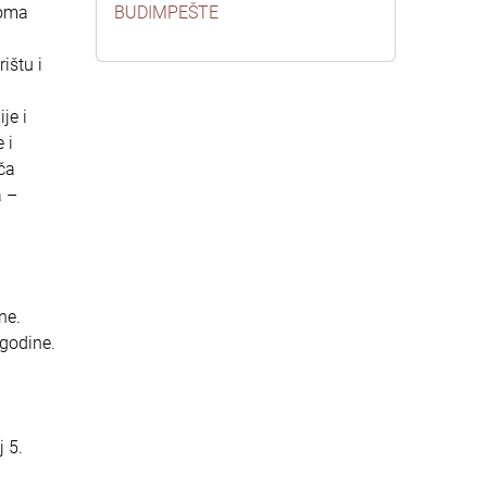
eoma
BUDIMPEŠTE
ištu i
je i
 i
ča
a –
ne.
 godine.
 5.