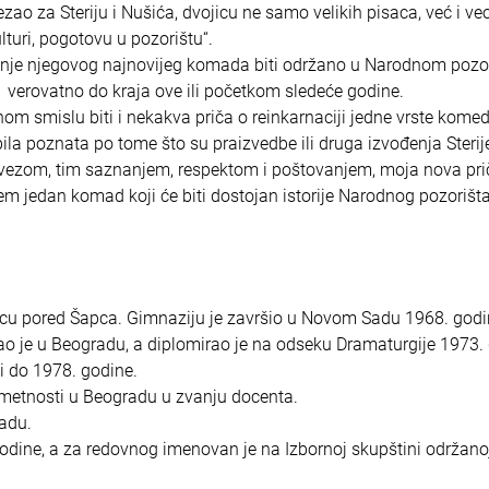
zao za Steriju i Nušića, dvojicu ne samo velikih pisaca, već i v
lturi, pogotovu u pozorištu“.
nje njegovog najnovijeg komada biti održano u Narodnom pozor
ti verovatno do kraja ove ili početkom sledeće godine.
m smislu biti i nekakva priča o reinkarnaciji jedne vrste komedi
a poznata po tome što su praizvedbe ili druga izvođenja Sterije
avezom, tim saznanjem, respektom i poštovanjem, moja nova pri
em jedan komad koji će biti dostojan istorije Narodnog pozorišt
vcu pored Šapca. Gimnaziju je završio u Novom Sadu 1968. godi
dirao je u Beogradu, a diplomirao je na odseku Dramaturgije 1973.
 do 1978. godine.
umetnosti u Beogradu u zvanju docenta.
radu.
dine, a za redovnog imenovan je na Izbornoj skupštini održanoj