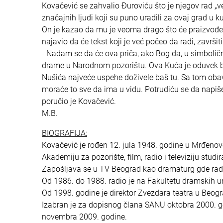
Kovačević se zahvalio Đuroviću što je njegov rad „ve
značajnih ljudi koji su puno uradili za ovaj grad u ku
On je kazao da mu je veoma drago što će praizvođe
najavio da će tekst koji je već počeo da radi, završi
- Nadam se da će ova priča, ako Bog da, u simbolično
drame u Narodnom pozorištu. Ova Kuća je oduvek bil
Nušića najveće uspehe doživele baš tu. Sa tom ob
moraće to sve da ima u vidu. Potrudiću se da napiš
poručio je Kovačević.
M.B.
BIOGRAFIJA:
Kovačević je rođen 12. jula 1948. godine u Mrđeno
Akademiju za pozorište, film, radio i televiziju stu
Zapošljava se u TV Beograd kao dramaturg gde radi
Od 1986. do 1988. radio je na Fakultetu dramskih 
Od 1998. godine je direktor Zvezdara teatra u Beog
Izabran je za dopisnog člana SANU oktobra 2000. go
novembra 2009. godine.