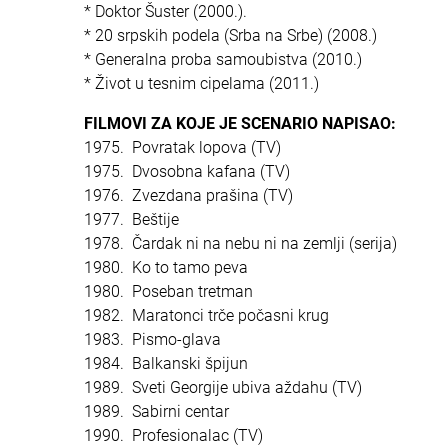
* Doktor Šuster (2000.).
* 20 srpskih podela (Srba na Srbe) (2008.)
* Generalna proba samoubistva (2010.)
* Život u tesnim cipelama (2011.)
FILMOVI ZA KOJE JE SCENARIO NAPISAO:
1975. Povratak lopova (TV)
1975. Dvosobna kafana (TV)
1976. Zvezdana prašina (TV)
1977. Beštije
1978. Čardak ni na nebu ni na zemlji (serija)
1980. Ko to tamo peva
1980. Poseban tretman
1982. Maratonci trče počasni krug
1983. Pismo-glava
1984. Balkanski špijun
1989. Sveti Georgije ubiva aždahu (TV)
1989. Sabirni centar
1990. Profesionalac (TV)