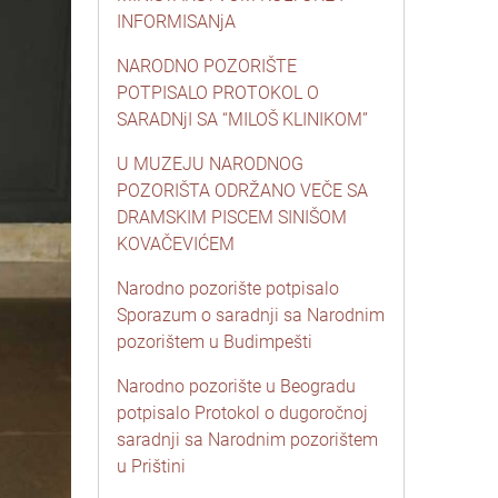
INFORMISANjA
NARODNO POZORIŠTE
POTPISALO PROTOKOL O
SARADNjI SA “MILOŠ KLINIKOM”
U MUZEJU NARODNOG
POZORIŠTA ODRŽANO VEČE SA
DRAMSKIM PISCEM SINIŠOM
KOVAČEVIĆEM
Narodno pozorište potpisalo
Sporazum o saradnji sa Narodnim
pozorištem u Budimpešti
Narodno pozorište u Beogradu
potpisalo Protokol o dugoročnoj
saradnji sa Narodnim pozorištem
u Prištini