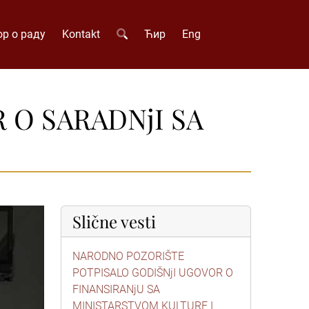
р о раду
Kontakt
Ћир
Eng
O SARADNjI SA
Slične vesti
NARODNO POZORIŠTE
POTPISALO GODIŠNjI UGOVOR O
FINANSIRANjU SA
MINISTARSTVOM KULTURE I