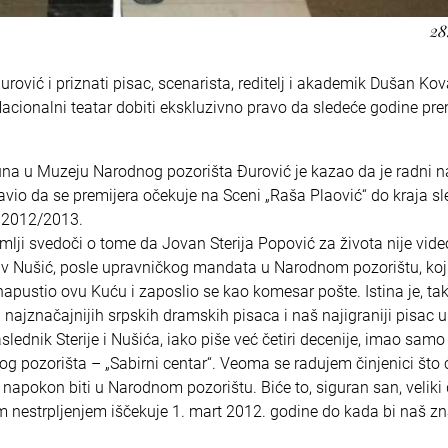
28
vić i priznati pisac, scenarista, reditelj i akademik Dušan Ko
acionalni teatar dobiti ekskluzivno pravo da sledeće godine pre
una u Muzeju Narodnog pozorišta Đurović je kazao da je radni n
avio da se premijera očekuje na Sceni „Raša Plaović“ do kraja s
 2012/2013.
zemlji svedoči o tome da Jovan Sterija Popović za života nije vide
lav Nušić, posle upravničkog mandata u Narodnom pozorištu, koji
apustio ovu Kuću i zaposlio se kao komesar pošte. Istina je, ta
najznačajnijih srpskih dramskih pisaca i naš najigraniji pisac u
slednik Sterije i Nušića, iako piše već četiri decenije, imao samo
 pozorišta – „Sabirni centar“. Veoma se radujem činjenici što 
pokon biti u Narodnom pozorištu. Biće to, siguran san, veliki
im nestrpljenjem iščekuje 1. mart 2012. godine do kada bi naš z