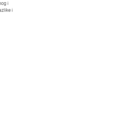
nog i
zlike i