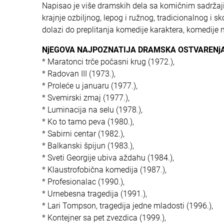
Napisao je više dramskih dela sa komičnim sadržaji
krajnje ozbiljnog, lepog i ružnog, tradicionalnog i s
dolazi do preplitanja komedije karaktera, komedije 
NjEGOVA NAJPOZNATIJA DRAMSKA OSTVARENjA
* Maratonci trče počasni krug (1972.),
* Radovan III (1973.),
* Proleće u januaru (1977.),
* Svemirski zmaj (1977.),
* Luminacija na selu (1978.),
* Ko to tamo peva (1980.),
* Sabirni centar (1982.),
* Balkanski špijun (1983.),
* Sveti Georgije ubiva aždahu (1984.),
* Klaustrofobična komedija (1987.),
* Profesionalac (1990.),
* Urnebesna tragedija (1991.),
* Lari Tompson, tragedija jedne mladosti (1996.),
* Kontejner sa pet zvezdica (1999.),