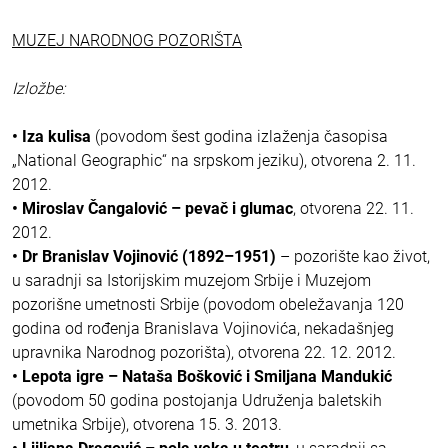
MUZEJ NARODNOG POZORIŠTA
Izložbe:
• Iza kulisa
(povodom šest godina izlaženja časopisa
„National Geographic“ na srpskom jeziku), otvorena 2. 11.
2012.
• Miroslav Čangalović – pevač i glumac
, otvorena 22. 11.
2012.
• Dr Branislav Vojinović (1892–1951)
– pozorište kao život,
u saradnji sa Istorijskim muzejom Srbije i Muzejom
pozorišne umetnosti Srbije (povodom obeležavanja 120
godina od rođenja Branislava Vojinovića, nekadašnjeg
upravnika Narodnog pozorišta), otvorena 22. 12. 2012.
• Lepota igre – Nataša Bošković i Smiljana Mandukić
(povodom 50 godina postojanja Udruženja baletskih
umetnika Srbije), otvorena 15. 3. 2013.