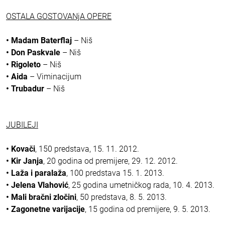
OSTALA GOSTOVANjA OPERE
• Madam Baterflaj
– Niš
• Don Paskvale
– Niš
• Rigoleto
– Niš
• Aida
– Viminacijum
• Trubadur
– Niš
JUBILEJI
• Kovači
, 150 predstava, 15. 11. 2012.
• Kir Janja
, 20 godina od premijere, 29. 12. 2012.
• Laža i paralaža
, 100 predstava 15. 1. 2013.
• Jelena Vlahović
, 25 godina umetničkog rada, 10. 4. 2013.
• Mali bračni zločini
, 50 predstava, 8. 5. 2013.
• Zagonetne varijacije
, 15 godina od premijere, 9. 5. 2013.