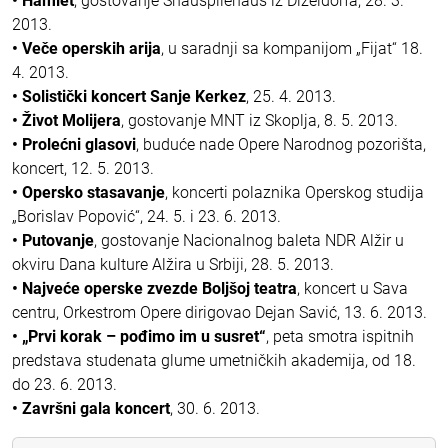
• Hamlet
, gostovanje Shauspilehaus iz Dizeldorfa, 28. 3.
2013.
• Veče operskih arija
, u saradnji sa kompanijom „Fijat“ 18.
4. 2013.
• Solistički koncert Sanje Kerkez
, 25. 4. 2013.
• Život Molijera
, gostovanje MNT iz Skoplja, 8. 5. 2013.
• Prolećni glasovi
, buduće nade Opere Narodnog pozorišta,
koncert, 12. 5. 2013.
• Opersko stasavanje
, koncerti polaznika Operskog studija
„Borislav Popović“, 24. 5. i 23. 6. 2013.
• Putovanje
, gostovanje Nacionalnog baleta NDR Alžir u
okviru Dana kulture Alžira u Srbiji, 28. 5. 2013.
• Najveće operske zvezde Boljšoj teatra
, koncert u Sava
centru, Orkestrom Opere dirigovao Dejan Savić, 13. 6. 2013.
• „Prvi korak – pođimo im u susret“
, peta smotra ispitnih
predstava studenata glume umetničkih akademija, od 18.
do 23. 6. 2013.
• Završni gala koncert
, 30. 6. 2013.