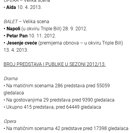
OPERA
– Velika scena
•
Aida
10. 4. 2013.
BALET
– Velika scena
• Napoli
(u okviru Triple Bill) 28. 9. 2012.
• Petar Pan
10. 11. 2012.
• Jesenje cveće
(premijerna obnova – u okviru Triple Bill)
13. 4. 2013.
BROJ PREDSTAVA I PUBLIKE U SEZONI 2012/13.
Drama
• Na matičnim scenama 286 predstava pred 55059
gledalaca
• Na gostovanjima 29 predstava pred 9390 gledalaca
• Ukupno 415 predstava, pred 64449 gledalaca
Opera
• Na matičnim scenama 42 predstave pred 17398 gledalaca