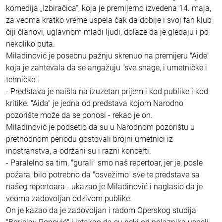
komedija „Izbiračica“, koja je premijerno izvedena 14. maja,
za veoma kratko vreme uspela čak da dobije i svoj fan klub
čiji članovi, uglavnom mladi ljudi, dolaze da je gledaju i po
nekoliko puta.
Miladinović je posebnu pažnju skrenuo na premijeru "Aide"
koja je zahtevala da se angažuju "sve snage, i umetničke i
tehničke".
- Predstava je naišla na izuzetan prijem i kod publike i kod
kritike. "Aida" je jedna od predstava kojom Narodno
pozorište može da se ponosi - rekao je on.
Miladinović je podsetio da su u Narodnom pozorištu u
prethodnom periodu gostovali brojni umetnici iz
inostranstva, a održani su i razni koncerti.
- Paralelno sa tim, "gurali" smo naš repertoar, jer je, posle
požara, bilo potrebno da "osvežimo" sve te predstave sa
našeg repertoara - ukazao je Miladinović i naglasio da je
veoma zadovoljan odzivom publike.
On je kazao da je zadovoljan i radom Operskog studija