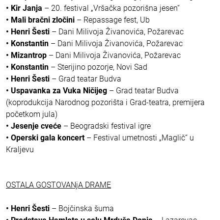
• Kir Janja
– 20. festival „Vršačka pozorišna jesen“
• Mali bračni zločini
– Repassage fest, Ub
• Henri Šesti
– Dani Milivoja Živanovića, Požarevac
• Konstantin
– Dani Milivoja Živanovića, Požarevac
• Mizantrop
– Dani Milivoja Živanovića, Požarevac
• Konstantin
– Sterijino pozorje, Novi Sad
• Henri Šesti
– Grad teatar Budva
• Uspavanka za Vuka Ničijeg
– Grad teatar Budva
(koprodukcija Narodnog pozorišta i Grad-teatra, premijera
početkom jula)
• Jesenje cveće
– Beogradski festival igre
• Operski gala koncert
– Festival umetnosti „Maglič“ u
Kraljevu
OSTALA GOSTOVANjA DRAME
• Henri Šesti
– Bojčinska šuma