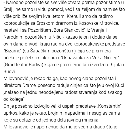
- Narodno pozorište se sve više otvara prema pozorištima u
Srbiji, ne samo u vidu pomoći, već i sa željom da nam se što
više približe svojim kvalitetom. Krenuli smo da radimo
koprodukcije sa Srpskom dramom iz Kosovske Mitrovice,
nastavili sa Pozorištem „Bora Stanković“ iz Vranja i
Narodnim pozorištem u Nišu - kazao je on i dodao da se
ovih dana privodi kraju rad na dve koprodukcijske predstave
"Bizarno" (sa Šabačkim pozorištem), čija se premijera
očekuje početkom oktobra i "Uspavanka za Vuka Ničijeg"
(Grad teatar Budva) koja će premijerno biti izvedena 9. jula u
Budvi.
Milovanović je rekao da ga, kao novog člana pozorišta i
direktora Drame, posebno raduje činjenica što je u ovoj Kući
„naišao na jednu nepodeljenu radost stvaranja kod svakog
od kolega“.
On je posebno izdvojio veliki uspeh predstave „Konstantin“,
uprkos, kako je rekao, brojnim napadima i nesuglasicama
koje su dolazile od jednog dela javnog mnjenja.
Milovanović je napomenuo da mu je veoma drago što je