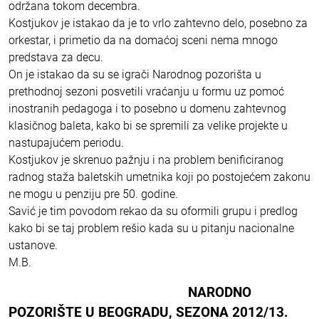
održana tokom decembra.
Kostjukov je istakao da je to vrlo zahtevno delo, posebno za
orkestar, i primetio da na domaćoj sceni nema mnogo
predstava za decu.
On je istakao da su se igrači Narodnog pozorišta u
prethodnoj sezoni posvetili vraćanju u formu uz pomoć
inostranih pedagoga i to posebno u domenu zahtevnog
klasičnog baleta, kako bi se spremili za velike projekte u
nastupajućem periodu.
Kostjukov je skrenuo pažnju i na problem benificiranog
radnog staža baletskih umetnika koji po postojećem zakonu
ne mogu u penziju pre 50. godine.
Savić je tim povodom rekao da su oformili grupu i predlog
kako bi se taj problem rešio kada su u pitanju nacionalne
ustanove.
M.B.
NARODNO
POZORIŠTE U BEOGRADU, SEZONA 2012/13.