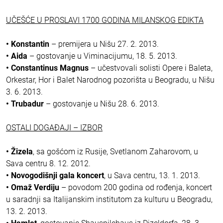
UČEŠĆE U PROSLAVI 1700 GODINA MILANSKOG EDIKTA
• Konstantin
– premijera u Nišu 27. 2. 2013.
• Aida
– gostovanje u Viminacijumu, 18. 5. 2013.
• Constantinus Magnus
– učestvovali solisti Opere i Baleta,
Orkestar, Hor i Balet Narodnog pozorišta u Beogradu, u Nišu
3. 6. 2013.
• Trubadur
– gostovanje u Nišu 28. 6. 2013.
OSTALI DOGAĐAJI – IZBOR
• Žizela
, sa gošćom iz Rusije, Svetlanom Zaharovom, u
Sava centru 8. 12. 2012.
• Novogodišnji gala koncert
, u Sava centru, 13. 1. 2013.
• Omaž Verdiju
– povodom 200 godina od rođenja, koncert
u saradnji sa Italijanskim institutom za kulturu u Beogradu,
13. 2. 2013.