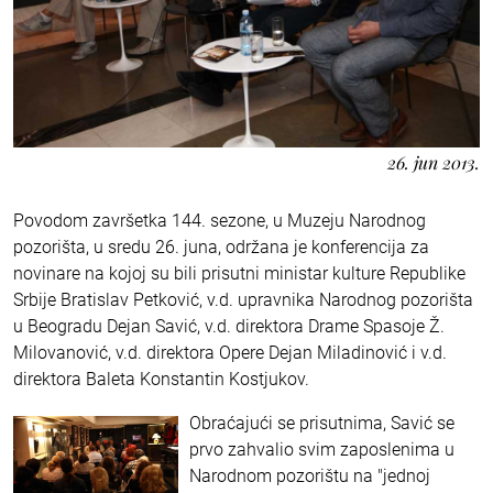
26. jun 2013.
Povodom završetka 144. sezone, u Muzeju Narodnog
pozorišta, u sredu 26. juna, održana je konferencija za
novinare na kojoj su bili prisutni ministar kulture Republike
Srbije Bratislav Petković, v.d. upravnika Narodnog pozorišta
u Beogradu Dejan Savić, v.d. direktora Drame Spasoje Ž.
Milovanović, v.d. direktora Opere Dejan Miladinović i v.d.
direktora Baleta Konstantin Kostjukov.
Obraćajući se prisutnima, Savić se
prvo zahvalio svim zaposlenima u
Narodnom pozorištu na "jednoj