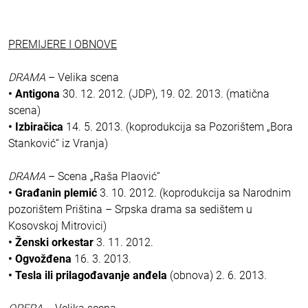
PREMIJERE I OBNOVE
DRAMA
– Velika scena
• Antigona
30. 12. 2012. (JDP), 19. 02. 2013. (matična
scena)
• Izbiračica
14. 5. 2013. (koprodukcija sa Pozorištem „Bora
Stanković“ iz Vranja)
DRAMA
– Scena „Raša Plaović“
• Građanin plemić
3. 10. 2012. (koprodukcija sa Narodnim
pozorištem Priština – Srpska drama sa sedištem u
Kosovskoj Mitrovici)
• Ženski orkestar
3. 11. 2012.
• Ogvožđena
16. 3. 2013.
• Tesla ili prilagođavanje anđela
(obnova) 2. 6. 2013.