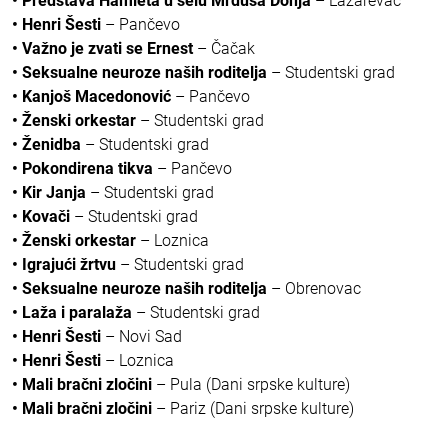
• Predstava Hamleta u selu Mrduša Donja
– Lazarevac
• Henri Šesti
– Pančevo
• Važno je zvati se Ernest
– Čačak
• Seksualne neuroze naših roditelja
– Studentski grad
• Kanjoš Macedonović
– Pančevo
• Ženski orkestar
– Studentski grad
• Ženidba
– Studentski grad
• Pokondirena tikva
– Pančevo
• Kir Janja
– Studentski grad
• Kovači
– Studentski grad
• Ženski orkestar
– Loznica
• Igrajući žrtvu
– Studentski grad
• Seksualne neuroze naših roditelja
– Obrenovac
• Laža i paralaža
– Studentski grad
• Henri Šesti
– Novi Sad
• Henri Šesti
– Loznica
• Mali bračni zločini
– Pula (Dani srpske kulture)
• Mali bračni zločini
– Pariz (Dani srpske kulture)