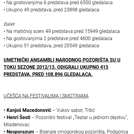
• Na gostovanjima 6 predstava pred 6500 gledalaca
• Ukupno 49 predstava, pred 23898 gledalaca
Balet
• Na matičnoj sceni 49 predstava pred 15949 gledalaca
• Na gostovanjima 2 predstave pred 4600 gledalaca
• Ukupno 51 predstava, pred 20549 gledalaca
UMETNIČKI ANSAMBLI NARODNOG POZORIŠTA SU U
TOKU SEZONE 2012/13. ODIGRALI UKUPNO 415
PREDSTAVA, PRED 108.896 GLEDALACA.
UČEŠĆA NA FESTIVALIMA I SMOTRAMA
• Kanjoš Macedonović
– Vukov sabor, Tršić
• Henri Šesti
– Pozorišni festival „Teatar u jednom dejstvu“,
Mladenovac
• Nesporazum
– Bijenale crnogorskog pozorišta, Podgorica