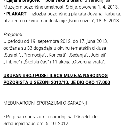
• Ljiljana Dragović – pola veka u teatru
, u saradnji sa
Muzejom pozorišne umetnosti Srbije, otvorena 1. 4. 2013.
• PLAKART
– izložba pozorišnog plakata Jovana Tarbuka,
otvorena u okviru manifestacije „Noć muzeja“, 18. 5. 2013.
Programi:
U periodu od 19. septembra 2012. do 17. juna 2013,
održana su 33 događaja u okviru tematskih ciklusa
„Susreti“, „Promocije“, „Koncerti“, „Sećanja“, „Jubileji“,
„Tribine“ i „Školski čas“ i 11 akcija „Otvorena vrata“.
UKUPAN BROJ POSETILACA MUZEJA NARODNOG
POZORIŠTA U SEZONI 2012/13. JE BIO OKO 17.000
MEĐUNARODNI SPORAZUMI O SARADNjI
• Potpisan sporazum o saradnji sa Düsseldorfer
Schauspielhaus-om 6. 10. 2012.