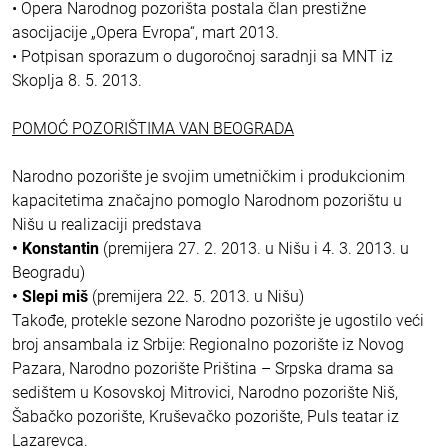
• Opera Narodnog pozorišta postala član prestižne
asocijacije „Opera Evropa“, mart 2013.
• Potpisan sporazum o dugoročnoj saradnji sa MNT iz
Skoplja 8. 5. 2013.
POMOĆ POZORIŠTIMA VAN BEOGRADA
Narodno pozorište je svojim umetničkim i produkcionim
kapacitetima značajno pomoglo Narodnom pozorištu u
Nišu u realizaciji predstava
• Konstantin
(premijera 27. 2. 2013. u Nišu i 4. 3. 2013. u
Beogradu)
• Slepi miš
(premijera 22. 5. 2013. u Nišu)
Takođe, protekle sezone Narodno pozorište je ugostilo veći
broj ansambala iz Srbije: Regionalno pozorište iz Novog
Pazara, Narodno pozorište Priština – Srpska drama sa
sedištem u Kosovskoj Mitrovici, Narodno pozorište Niš,
Šabačko pozorište, Kruševačko pozorište, Puls teatar iz
Lazarevca.