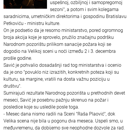
uspešnoj, ozbiljnoj i samopregornoj
sezoni", a potom i svim kolegama
saradnicima, umetničkim direktorima i gospodinu Bratislavu
Petkoviću - ministru kulture.
On je podsetio da je resorno ministarstvo, pored ogromnog
broja akcija koje je sprovelo, pružilo značajnu podršku
Narodnom pozorištu prilikom sanacije požara koji se
dogodio na Velikoj sceni u noći između 2 i 3. decembra
prošle godine.
Savić je pohvalio dosadašnji rad tog ministarstva i ocenio
da je ono "povuklo niz izrazitih, konkretnih poteza koji su
kulturu, sa margine, vratili na dosta važnu poziciju u
društvu".
Sumirajući rezultate Narodnog pozorišta u prethodnih devet
meseci, Savić je posebnu pažnju skrenuo na požar i
posledice koje su usledile posle toga.
- Mesec dana nismo radili na Sceni "Raša Plaović", dok
Velika scena nije bila u pogonu dva meseca. Uspeli smo, u
međuvremenu, da dobijemo sve neophodne dozvole za rad.