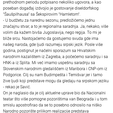
prethodnom periodu potpisano nekoliko ugovora, a kao
poseban događaj izdvojio je gostovanje diseldorfskog
"Šaušpilhausa" sa Šekspirovim "Hamletom".
- U budžetu za narednu sezonu, predložićemo jednu
značajnu stvar, a to je regionalna saradnja. Ja, nekako, više
volim da kažem bivša Jugoslavija, nego regija. To mi je
bliže srcu. Nastojaćemo da gostujemo svuda gde ima
našeg naroda, gde ljudi razumeju srpski jezik. Posle više
godina, postignut je načelni sporazum sa Hrvatskim
narodnim kazalištem iz Zagreba, a počećemo saradnju i sa
HNK-a iz Splita. Mi već imamo uspešnu saradnju sa
Slovenskim narodnim gledališčem iz Maribora i CNP-om iz
Podgorice. Cilj su nam Budimpešta i Temišvar jer i tamo
žive ljudi koji predstave mogu da gledaju na srpskom jeziku
- rekao je Savić.
On je naglasio da je cilj aktuelne uprave bio da Nacionalni
teatar što više pomogne pozorištima van Beograda i u tom
smislu apostrofirao da se to posebno odnosilo na niško
Narodno pozorište prilikom realizacije predstava