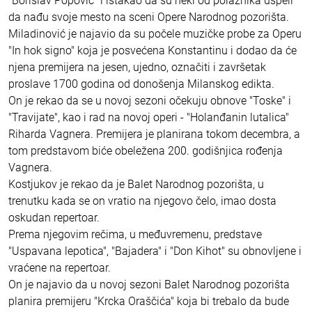
"Borislav Popović" i istakao da su neki od polaznika uspeli
da nađu svoje mesto na sceni Opere Narodnog pozorišta.
Miladinović je najavio da su počele muzičke probe za Operu
"In hok signo" koja je posvećena Konstantinu i dodao da će
njena premijera na jesen, ujedno, označiti i završetak
proslave 1700 godina od donošenja Milanskog edikta.
On je rekao da se u novoj sezoni očekuju obnove "Toske" i
"Travijate", kao i rad na novoj operi - "Holanđanin lutalica"
Riharda Vagnera. Premijera je planirana tokom decembra, a
tom predstavom biće obeležena 200. godišnjica rođenja
Vagnera.
Kostjukov je rekao da je Balet Narodnog pozorišta, u
trenutku kada se on vratio na njegovo čelo, imao dosta
oskudan repertoar.
Prema njegovim rečima, u međuvremenu, predstave
"Uspavana lepotica", "Bajadera" i "Don Kihot" su obnovljene i
vraćene na repertoar.
On je najavio da u novoj sezoni Balet Narodnog pozorišta
planira premijeru "Krcka Oraščića" koja bi trebalo da bude