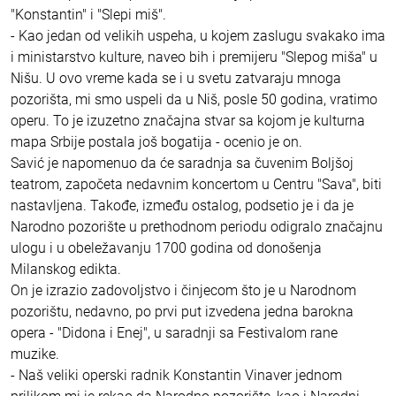
"Konstantin" i "Slepi miš".
- Kao jedan od velikih uspeha, u kojem zaslugu svakako ima
i ministarstvo kulture, naveo bih i premijeru "Slepog miša" u
Nišu. U ovo vreme kada se i u svetu zatvaraju mnoga
pozorišta, mi smo uspeli da u Niš, posle 50 godina, vratimo
operu. To je izuzetno značajna stvar sa kojom je kulturna
mapa Srbije postala još bogatija - ocenio je on.
Savić je napomenuo da će saradnja sa čuvenim Boljšoj
teatrom, započeta nedavnim koncertom u Centru "Sava", biti
nastavljena. Takođe, između ostalog, podsetio je i da je
Narodno pozorište u prethodnom periodu odigralo značajnu
ulogu i u obeležavanju 1700 godina od donošenja
Milanskog edikta.
On je izrazio zadovoljstvo i činjecom što je u Narodnom
pozorištu, nedavno, po prvi put izvedena jedna barokna
opera - "Didona i Enej", u saradnji sa Festivalom rane
muzike.
- Naš veliki operski radnik Konstantin Vinaver jednom