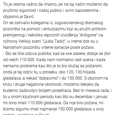
To je veoma važno da imamo, jer na taj način možemo da
pružimo sigurnost i našoj publici i svim zaposlenima -
objasnio je Savić.
On se zahvalio kolegama iz Jugoslovenskog dramskog
pozorišta na pomoći i entuzijazmu koji su pružili prilikom
premijernog i nekoliko repriznih izvođenja "Antigone" na
njihovoj Velikoj sceni "Ljuba Tadić", u vreme dok su u
Narodnom pozorištu vršene sanacije posle požara.
- Što se tiče odziva publike, kad se sve sabere, dobije se zbir
od nekih 110.000. Kada nam normalno radi scena i kada
nemamo problema kao što je to bio slučaj sa požarom,
onda je taj odziv tu, u proseku, oko 120, 130 hiljada
gledalaca, a nekad "dobacimo" i do 150.000. S obzirom na
krizu i druge negativne okolnosti, možemo itekako da
budemo zadovoljni brojem posetilaca. Bez tri meseca rada, i
to u onom ključnom periodu kao što su decembar i januar,
mi smo imali 110.000 gledalaca. Da nije bilo požara, mi
bismo sigurno imali najmanje 150.000 gledalaca u ovoj