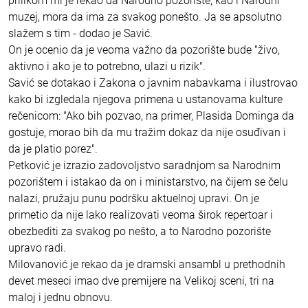
prilikom mi je rekao da Narodno pozorište, kao i Narodni
muzej, mora da ima za svakog ponešto. Ja se apsolutno
slažem s tim - dodao je Savić.
On je ocenio da je veoma važno da pozorište bude "živo,
aktivno i ako je to potrebno, ulazi u rizik".
Savić se dotakao i Zakona o javnim nabavkama i ilustrovao
kako bi izgledala njegova primena u ustanovama kulture
rečenicom: "Ako bih pozvao, na primer, Plasida Dominga da
gostuje, morao bih da mu tražim dokaz da nije osuđivan i
da je platio porez".
Petković je izrazio zadovoljstvo saradnjom sa Narodnim
pozorištem i istakao da on i ministarstvo, na čijem se čelu
nalazi, pružaju punu podršku aktuelnoj upravi. On je
primetio da nije lako realizovati veoma širok repertoar i
obezbediti za svakog po nešto, a to Narodno pozorište
upravo radi.
Milovanović je rekao da je dramski ansambl u prethodnih
devet meseci imao dve premijere na Velikoj sceni, tri na
maloj i jednu obnovu.