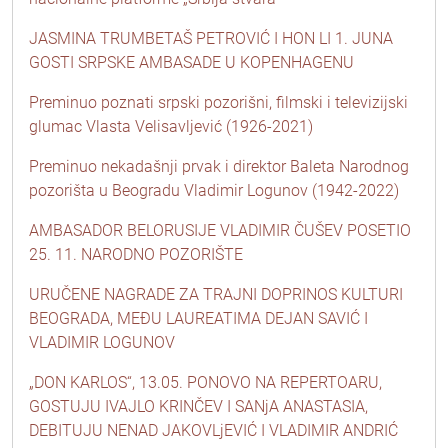
JASMINA TRUMBETAŠ PETROVIĆ I HON LI 1. JUNA
GOSTI SRPSKE AMBASADE U KOPENHAGENU
Preminuo poznati srpski pozorišni, filmski i televizijski
glumac Vlasta Velisavljević (1926-2021)
Preminuo nekadašnji prvak i direktor Baleta Narodnog
pozorišta u Beogradu Vladimir Logunov (1942-2022)
AMBASADOR BELORUSIJE VLADIMIR ČUŠEV POSETIO
25. 11. NARODNO POZORIŠTE
URUČENE NAGRADE ZA TRAJNI DOPRINOS KULTURI
BEOGRADA, MEĐU LAUREATIMA DEJAN SAVIĆ I
VLADIMIR LOGUNOV
„DON KARLOS“, 13.05. PONOVO NA REPERTOARU,
GOSTUJU IVAJLO KRINČEV I SANjA ANASTASIA,
DEBITUJU NENAD JAKOVLjEVIĆ I VLADIMIR ANDRIĆ