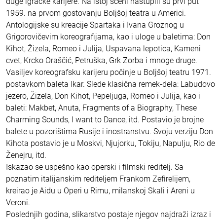
duge igračke karijere. Na istoj sceni nastupili su prvi put
1959. na prvom gostovanju Boljšoj teatra u Americi.
Antologijske su kreacije Spartaka i Ivana Groznog u
Grigorovičevim koreografijama, kao i uloge u baletima: Don
Kihot, Žizela, Romeo i Julija, Uspavana lepotica, Kameni
cvet, Krcko Oraščić, Petruška, Grk Zorba i mnoge druge.
Vasiljev koreografsku karijeru počinje u Boljšoj teatru 1971.
postavkom baleta Ikar. Slede klasična remek-dela: Labudovo
jezero, Žizela, Don Kihot, Pepeljuga, Romeo i Julija, kao i
baleti: Makbet, Anuta, Fragments of a Biography, These
Charming Sounds, I want to Dance, itd. Postavio je brojne
balete u pozorištima Rusije i inostranstvu. Svoju verziju Don
Kihota postavio je u Moskvi, Njujorku, Tokiju, Napulju, Rio de
Ženejru, itd.
Iskazao se uspešno kao operski i filmski reditelj. Sa
poznatim italijanskim rediteljem Frankom Zefirelijem,
kreirao je Aidu u Operi u Rimu, milanskoj Skali i Areni u
Veroni.
Poslednjih godina, slikarstvo postaje njegov najdraži izraz i