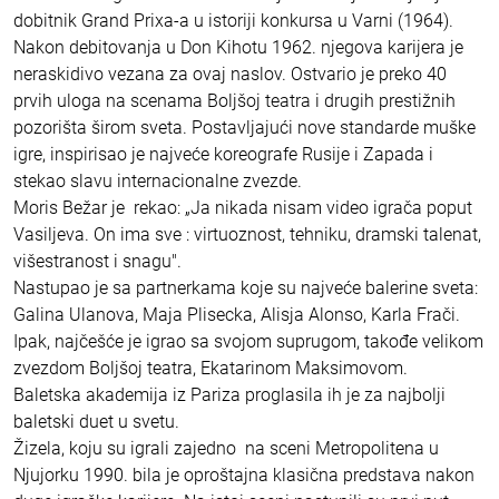
dobitnik Grand Prixa-a u istoriji konkursa u Varni (1964).
Nakon debitovanja u Don Kihotu 1962. njegova karijera je
neraskidivo vezana za ovaj naslov. Ostvario je preko 40
prvih uloga na scenama Boljšoj teatra i drugih prestižnih
pozorišta širom sveta. Postavljajući nove standarde muške
igre, inspirisao je najveće koreografe Rusije i Zapada i
stekao slavu internacionalne zvezde.
Moris Bežar je rekao: „Ja nikada nisam video igrača poput
Vasiljeva. On ima sve : virtuoznost, tehniku, dramski talenat,
višestranost i snagu".
Nastupao je sa partnerkama koje su najveće balerine sveta:
Galina Ulanova, Maja Plisecka, Alisja Alonso, Karla Frači.
Ipak, najčešće je igrao sa svojom suprugom, takođe velikom
zvezdom Boljšoj teatra, Ekatarinom Maksimovom.
Baletska akademija iz Pariza proglasila ih je za najbolji
baletski duet u svetu.
Žizela, koju su igrali zajedno na sceni Metropolitena u
Njujorku 1990. bila je oproštajna klasična predstava nakon