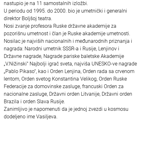
nastupio je na 11 samostalnih izložbi.
U periodu od 1995. do 2000. bio je umetnički i generalni
direktor Boljšoj teatra.
Nosi zvanje profesora Ruske državne akademije za
pozorišnu umetnost i član je Ruske akademije umetnosti.
Nosilac je najviših nacionalnih i međunarodnih priznanja i
nagrada: Narodni umetnik SSSR-a i Rusije, Lenjinov i
Državne nagrade, Nagrade pariske baletske Akademije
„V.Nižinski" Najbolji igrač sveta, najviša UNESKO-ve nagrade
„Pablo Pikaso", kao i Orden Lenjina, Orden rada sa crvenom
lentom, Orden svetog Konstantina Velikog, Orden Ruske
Federacije za domovinske zasluge, francuski Orden za
nacionalne zasluge, Državni orden Litvanije, Državni orden
Brazila i orden Slava Rusije.
Zanimljivo je napomenuti da je jednoj zvezdi u kosmosu
dodeljeno ime Vasiljeva.