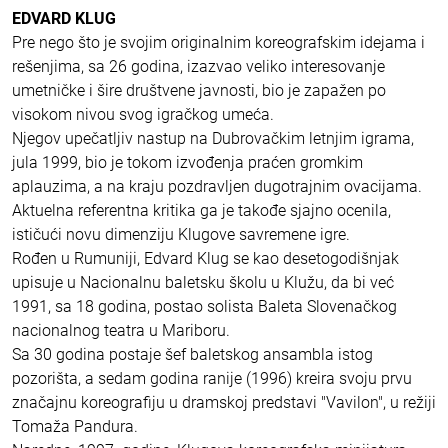
EDVARD KLUG
Pre nego što je svojim originalnim koreografskim idejama i
rešenjima, sa 26 godina, izazvao veliko interesovanje
umetničke i šire društvene javnosti, bio je zapažen po
visokom nivou svog igračkog umeća.
Njegov upečatljiv nastup na Dubrovačkim letnjim igrama,
jula 1999, bio je tokom izvođenja praćen gromkim
aplauzima, a na kraju pozdravljen dugotrajnim ovacijama.
Aktuelna referentna kritika ga je takođe sjajno ocenila,
ističući novu dimenziju Klugove savremene igre.
Rođen u Rumuniji, Edvard Klug se kao desetogodišnjak
upisuje u Nacionalnu baletsku školu u Klužu, da bi već
1991, sa 18 godina, postao solista Baleta Slovenačkog
nacionalnog teatra u Mariboru.
Sa 30 godina postaje šef baletskog ansambla istog
pozorišta, a sedam godina ranije (1996) kreira svoju prvu
značajnu koreografiju u dramskoj predstavi "Vavilon", u režiji
Tomaža Pandura.