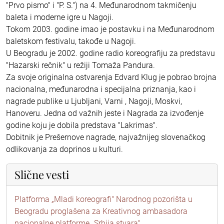
"Prvo pismo" i "P. S.") na 4. Međunarodnom takmičenju
baleta i moderne igre u Nagoji.
Tokom 2003. godine imao je postavku i na Međunarodnom
baletskom festivalu, takođe u Nagoji.
U Beogradu je 2002. godine radio koreografiju za predstavu
"Hazarski rečnik" u režiji Tomaža Pandura.
Za svoje originalna ostvarenja Edvard Klug je pobrao brojna
nacionalna, međunarodna i specijalna priznanja, kao i
nagrade publike u Ljubljani, Varni , Nagoji, Moskvi,
Hanoveru. Jedna od važnih jeste i Nagrada za izvođenje
godine koju je dobila predstava "Lakrimas".
Dobitnik je Prešernove nagrade, najvažnijeg slovenačkog
odlikovanja za doprinos u kulturi.
Slične vesti
Platforma „Mladi koreografi" Narodnog pozorišta u
Beogradu proglašena za Kreativnog ambasadora
nacionalne platforme „Srbija stvara"