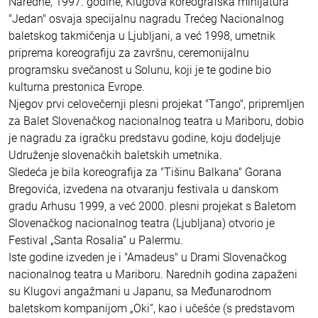
Naredne, 1997. godine, Klugova koreografska minijatura
"Jedan" osvaja specijalnu nagradu Trećeg Nacionalnog
baletskog takmičenja u Ljubljani, a već 1998, umetnik
priprema koreografiju za završnu, ceremonijalnu
programsku svečanost u Solunu, koji je te godine bio
kulturna prestonica Evrope.
Njegov prvi celovečernji plesni projekat "Tango", pripremljen
za Balet Slovenačkog nacionalnog teatra u Mariboru, dobio
je nagradu za igračku predstavu godine, koju dodeljuje
Udruženje slovenačkih baletskih umetnika.
Sledeća je bila koreografija za "Tišinu Balkana" Gorana
Bregovića, izvedena na otvaranju festivala u danskom
gradu Arhusu 1999, a već 2000. plesni projekat s Baletom
Slovenačkog nacionalnog teatra (Ljubljana) otvorio je
Festival „Santa Rosalia“ u Palermu.
Iste godine izveden je i "Amadeus" u Drami Slovenačkog
nacionalnog teatra u Mariboru. Narednih godina zapaženi
su Klugovi angažmani u Japanu, sa Međunarodnom
baletskom kompanijom „Oki“, kao i učešće (s predstavom