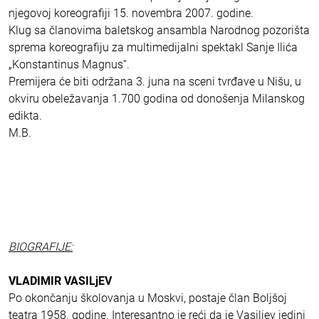
njegovoj koreografiji 15. novembra 2007. godine.
Klug sa članovima baletskog ansambla Narodnog pozorišta
sprema koreografiju za multimedijalni spektakl Sanje Ilića
„Konstantinus Magnus“.
Premijera će biti održana 3. juna na sceni tvrđave u Nišu, u
okviru obeležavanja 1.700 godina od donošenja Milanskog
edikta.
M.B.
BIOGRAFIJE:
VLADIMIR VASILjEV
Po okončanju školovanja u Moskvi, postaje član Boljšoj
teatra 1958. godine. Interesantno je reći da je Vasiljev jedini