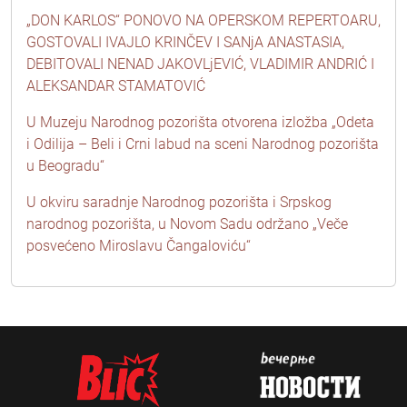
„DON KARLOS“ PONOVO NA OPERSKOM REPERTOARU,
GOSTOVALI IVAJLO KRINČEV I SANjA ANASTASIA,
DEBITOVALI NENAD JAKOVLjEVIĆ, VLADIMIR ANDRIĆ I
ALEKSANDAR STAMATOVIĆ
U Muzeju Narodnog pozorišta otvorena izložba „Odeta
i Odilija – Beli i Crni labud na sceni Narodnog pozorišta
u Beogradu“
U okviru saradnje Narodnog pozorišta i Srpskog
narodnog pozorišta, u Novom Sadu održano „Veče
posvećeno Miroslavu Čangaloviću“