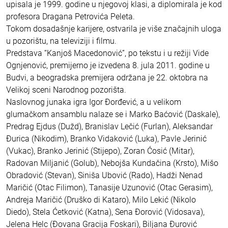
upisala je 1999. godine u njegovoj klasi, a diplomirala je kod
profesora Dragana Petrovića Peleta.
Tokom dosadašnje karijere, ostvarila je više značajnih uloga
u pozorištu, na televiziji i filmu.
Predstava “Kanjoš Macedonović”, po tekstu i u režiji Vide
Ognjenović, premijerno je izvedena 8. jula 2011. godine u
Budvi, a beogradska premijera održana je 22. oktobra na
Velikoj sceni Narodnog pozorišta.
Naslovnog junaka igra Igor Đorđević, a u velikom
glumačkom ansamblu nalaze se i Marko Baćović (Daskale),
Predrag Ejdus (Dužd), Branislav Lečić (Furlan), Aleksandar
Đurica (Nikodim), Branko Vidaković (Luka), Pavle Jerinić
(Vukac), Branko Jerinić (Stijepo), Zoran Ćosić (Mitar),
Radovan Miljanić (Golub), Nebojša Kundačina (Krsto), Mišo
Obradović (Stevan), Siniša Ubović (Rado), Hadži Nenad
Maričić (Otac Filimon), Tanasije Uzunović (Otac Gerasim),
Andreja Maričić (Druško di Kataro), Milo Lekić (Nikolo
Diedo), Stela Ćetković (Katna), Sena Đorović (Vidosava),
Jelena Helc (Đovana Gracija Foskari), Biljana Đurović