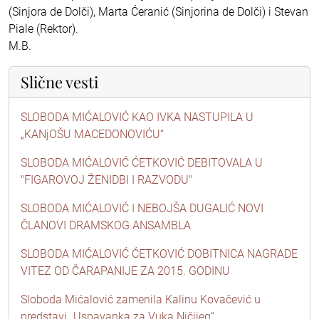
(Sinjora de Dolči), Marta Ćeranić (Sinjorina de Dolči) i Stevan
Piale (Rektor).
M.B.
Slične vesti
SLOBODA MIĆALOVIĆ KAO IVKA NASTUPILA U
„KANjOŠU MACEDONOVIĆU“
SLOBODA MIĆALOVIĆ ĆETKOVIĆ DEBITOVALA U
"FIGAROVOJ ŽENIDBI I RAZVODU"
SLOBODA MIĆALOVIĆ I NEBOJŠA DUGALIĆ NOVI
ČLANOVI DRAMSKOG ANSAMBLA
SLOBODA MIĆALOVIĆ ĆETKOVIĆ DOBITNICA NAGRADE
VITEZ OD ČARAPANIJE ZA 2015. GODINU
Sloboda Mićalović zamenila Kalinu Kovačević u
predstavi „Uspavanka za Vuka Ničijeg“