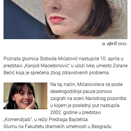
9. april 2012.
Poznata glumica Sloboda Mićalović nastupiće 10. aprila u
predstavi „Kanjoš Macedonović“ u ulozi Ivke, umesto Zorane
Bećić koja je sprečena zbog zdravstvenih problema.
Na taj način, Mićalovićeva će posle
desetogodišnje pauze ponovo
zaigrati na sceni Narodnog pozorišta
u kojem je poslednji put nastupila
2002. godine u predstavi
„Komendijaši“, u režiji Predraga Bajčetića.
Glumu na Fakultetu dramskih umetnosti u Beogradu