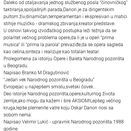
Daleko od otaljavanja jednog službenog posla "činovničkog"
taktiranja,spoljašnjih parada,Danon je za dirigentskim
pultom živ,dinamičan,temperamentan i ekspresivan u matici
stihije muzičko - dramskog zbivanja,kreator predstave.
U osnovi takvog izvođačkog postupka leži težnja da se
polaritet večnog problema opere,da li je u operi "prima
musica" ili "prima la parola" prevaziđe,da se opera sagleda
kao celina,sinteza i realizuje kao totalan teatar.
Prolegomena za istoriju Opere i Baleta Narodnog pozorišta
u Beogradu.
Napisao Branko M.Dragutinović
"Jedan vek Narodnog pozorišta u Beogradu"
Evropejac u najlepšem smislu,svetski čovek...
Deo istorije Narodnog pozorišta,opere,kulturnog života
zemlje,ako mogu da kažem i šire AKSIOM!Lepšeg večnog
kruga,lepše plemenite vatre koju Oskar Danon nosi sa
sobom nema.
Napisao Velimir Lukić - upravnik Narodnog pozorišta 1988
godine.