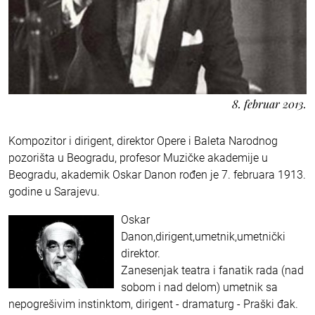
8. februar 2013.
Kompozitor i dirigent, direktor Opere i Baleta Narodnog
pozorišta u Beogradu, profesor Muzičke akademije u
Beogradu, akademik Oskar Danon rođen je 7. februara 1913.
godine u Sarajevu.
Oskar
Danon,dirigent,umetnik,umetnički
direktor.
Zanesenjak teatra i fanatik rada (nad
sobom i nad delom) umetnik sa
nepogrešivim instinktom, dirigent - dramaturg - Praški đak.