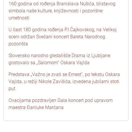
160 godina od rođenja Branislava Nušića, blistavog
simbola naše kulture, književnosti i pozorišne
umetnosti
U čast 180 godina rođenja P.I.Čajkovskog, na Velikoj
sceni održan Svečani koncert Baleta Narodnog
pozorišta
Slovensko narodno gledališče Drama iz Ljubljane
gostovalo sa „Salomom“ Oskara Vajlda
Predstava „Važno je zvati se Ernest“, po tekstu Oskara
Vajlda, u režiji Nikole Zavišića, izvedena jubilarni stoti
put
Ovacijama pozdravljen Gala koncert pod upravom
maestra Đanluke Marćana