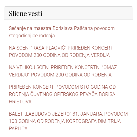
Slične vesti
Sećanje na maestra Borislava Pašćana povodom
stogodišnjice rođenja
NA SCENI "RAŠA PLAOVIĆ" PRIREĐEN KONCERT
POVODOM 200 GODINA OD ROĐENjA VERDIJA
NA VELIKOJ SCENI PRIREĐEN KONCERTNI "OMAŽ
VERDIJU" POVODOM 200 GODINA OD ROĐENjA
PRIREĐEN KONCERT POVODOM STO GODINA OD
ROĐENjA ČUVENOG OPERSKOG PEVAČA BORISA
HRISTOVA
BALET „LABUDOVO JEZERO“ 31. JANUARA, POVODOM
100 GODINA OD ROĐENjA KOREOGRAFA DIMITRIJA
PARLIĆA