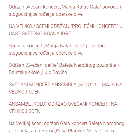
Održan svečani koncert „Marija Kalas Gala“ povodom
stogodišnjice rođenja operske dive
NA VELIKOJ SCENI ODRŽAN “PROLEĆNI KONCERT” U
ČAST SVETSKOG DANA IGRE
Svečani koncert „Marija Kalas Gala“ povodom
stogodišnjice rođenja operske dive
Održan „Svečani defile“ Baleta Narodnog pozorišta i
Baletske škole „Lujo Davičo“
SVEČANI KONCERT ANSAMBLA „KOLO“ 11. MAJA NA
VELIKOJ SCENI
ANSAMBL „KOLO“ ODRŽAO SVEČANI KONCERT NA
VELIKOJ SCENI
Na Velikoj sceni održan Gala koncert Baleta Narodnog
pozorišta, a na Sceni „Raša Plaović" Mocartovom