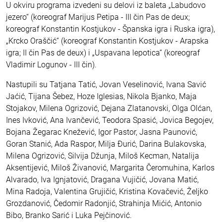
U okviru programa izvedeni su delovi iz baleta „Labudovo
jezero“ (koreograf Marijus Petipa - III čin Pas de deux;
koreograf Konstantin Kostjukov - Španska igra i Ruska igra),
„Krcko Oraščić“ (koreograf Konstantin Kostjukov - Arapska
igra; II čin Pas de deux) i „Uspavana lepotica“ (koreograf
Vladimir Logunov - III čin).
Nastupili su Tatjana Tatić, Jovan Veselinović, Ivana Savić
Jaćić, Tijana Šebez, Hoze Iglesias, Nikola Bjanko, Maja
Stojakov, Milena Ogrizović, Dejana Zlatanovski, Olga Olćan,
Ines Ivković, Ana Ivančević, Teodora Spasić, Jovica Begojev,
Bojana Žegarac Knežević, Igor Pastor, Jasna Paunović,
Goran Stanić, Ada Raspor, Milja Đurić, Darina Bulakovska,
Milena Ogrizović, Silvija Džunja, Miloš Kecman, Natalija
Aksentijević, Miloš Živanović, Margarita Čeromuhina, Karlos
Alvarado, Iva Ignjatović, Dragana Vujičić, Jovana Matić,
Mina Radoja, Valentina Grujičić, Kristina Kovačević, Željko
Grozdanović, Čedomir Radonjić, Strahinja Mićić, Antonio
Bibo, Branko Sarić i Luka Pejčinović.