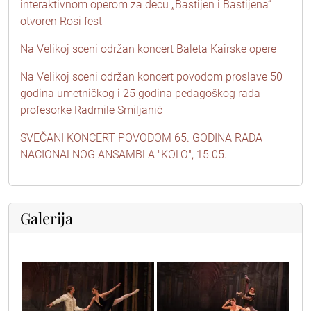
interaktivnom operom za decu „Bastijen i Bastijena“
otvoren Rosi fest
Na Velikoj sceni održan koncert Baleta Kairske opere
Na Velikoj sceni održan koncert povodom proslave 50
godina umetničkog i 25 godina pedagoškog rada
profesorke Radmile Smiljanić
SVEČANI KONCERT POVODOM 65. GODINA RADA
NACIONALNOG ANSAMBLA "KOLO", 15.05.
Galerija
0o3a4038
0o3a4502