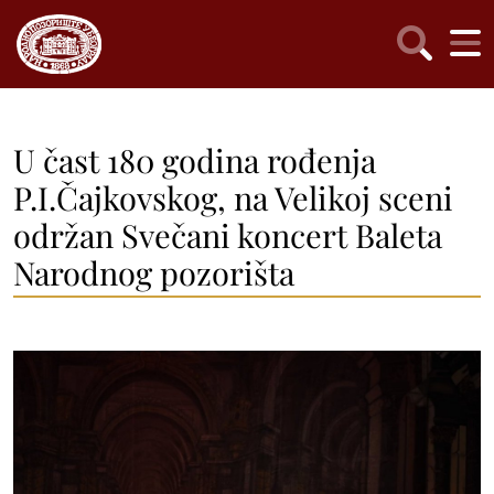
U čast 180 godina rođenja
P.I.Čajkovskog, na Velikoj sceni
održan Svečani koncert Baleta
Narodnog pozorišta