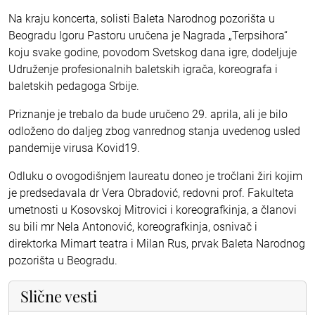
Na kraju koncerta, solisti Baleta Narodnog pozorišta u
Beogradu Igoru Pastoru uručena je Nagrada „Terpsihora“
koju svake godine, povodom Svetskog dana igre, dodeljuje
Udruženje profesionalnih baletskih igrača, koreografa i
baletskih pedagoga Srbije.
Priznanje je trebalo da bude uručeno 29. aprila, ali je bilo
odloženo do daljeg zbog vanrednog stanja uvedenog usled
pandemije virusa Kovid19.
Odluku o ovogodišnjem laureatu doneo je tročlani žiri kojim
je predsedavala dr Vera Obradović, redovni prof. Fakulteta
umetnosti u Kosovskoj Mitrovici i koreografkinja, a članovi
su bili mr Nela Antonović, koreografkinja, osnivač i
direktorka Mimart teatra i Milan Rus, prvak Baleta Narodnog
pozorišta u Beogradu.
Slične vesti