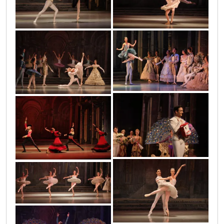
0o3a4533
0o3a4890
0o3a4967_-_copy
0o3a4122
0o3a4482
0o3a4668