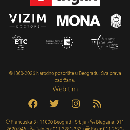
©1868-2026 Narodno pozorište u Beogradu. Sva prava
zadržana.
Web tim
Francuska 3 • 11000 Beograd • Srbija
Blagajna: 011
2620-946
Telefon: 011 3281-333
Faks: 011 2622-