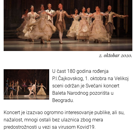
2. oktobar 2020.
U čast 180 godina rođenja
P.I.Čajkovskog, 1. oktobra na Velikoj
sceni održan je Svečani koncert
Baleta Narodnog pozorišta u
Beogradu.
Koncert je izazvao ogromno interesovanje publike, ali su,
nažalost, mnogi ostali bez ulaznica zbog mera
predostrožnosti u vezi sa virusom Kovid19.