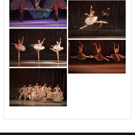
0o3a4180
0o3a4816
0o3a4396
0o3a4168
0o3a4807