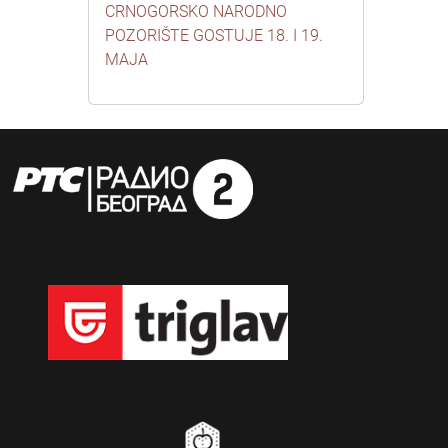
CRNOGORSKO NARODNO
POZORIŠTE GOSTUJE 18. I 19.
MAJA