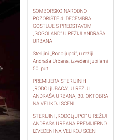
SOMBORSKO NARODNO
POZORIŠTE 4. DECEMBRA
GOSTUJE S PREDSTAVOM
„GOGOLAND“ U REŽIJI ANDRAŠA
URBANA
Sterijini „Rodoljupci“, u režiji
Andraša Urbana, izvedeni jubilarni
50. put
PREMIJERA STERIJINIH
„RODOLjUBACA“, U REŽIJI
ANDRAŠA URBANA, 30. OKTOBRA
NA VELIKOJ SCENI
STERIJINI „RODOLjUPCI“ U REŽIJI
ANDRAŠA URBANA PREMIJERNO
IZVEDENI NA VELIKOJ SCENI