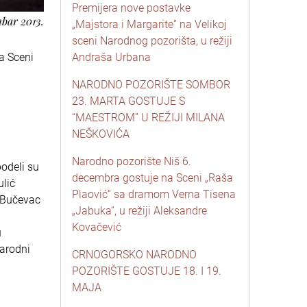
Premijera nove postavke
mbar 2013.
„Majstora i Margarite” na Velikoj
sceni Narodnog pozorišta, u režiji
a Sceni
Andraša Urbana
NARODNO POZORIŠTE SOMBOR
23. MARTA GOSTUJE S
“MAESTROM” U REŽIJI MILANA
NEŠKOVIĆA
Narodno pozorište Niš 6.
odeli su
decembra gostuje na Sceni „Raša
ulić
Plaović“ sa dramom Verna Tisena
n Bučevac
„Jabuka“, u režiji Aleksandre
Kovačević
u
narodni
CRNOGORSKO NARODNO
POZORIŠTE GOSTUJE 18. I 19.
MAJA