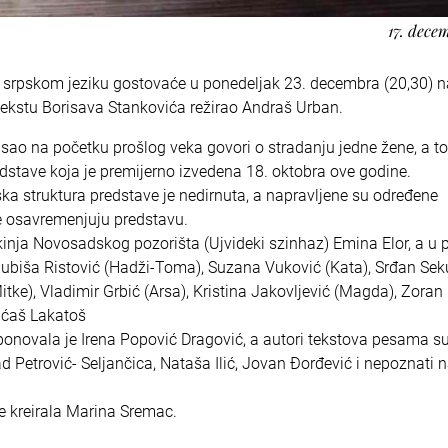
17. dece
srpskom jeziku gostovaće u ponedeljak 23. decembra (20,30) n
tekstu Borisava Stankovića režirao Andraš Urban.
sao na početku prošlog veka govori o stradanju jedne žene, a to
edstave koja je premijerno izvedena 18. oktobra ove godine.
a struktura predstave je nedirnuta, a napravljene su određene
e osavremenjuju predstavu.
nja Novosadskog pozorišta (Ujvideki szinhaz) Emina Elor, a u p
Ljubiša Ristović (Hadži-Toma), Suzana Vuković (Kata), Srđan Sek
itke), Vladimir Grbić (Arsa), Kristina Jakovljević (Magda), Zora
aćaš Lakatoš
onovala je Irena Popović Dragović, a autori tekstova pesama s
d Petrović- Seljančica, Nataša Ilić, Jovan Đorđević i nepoznati 
je kreirala Marina Sremac.