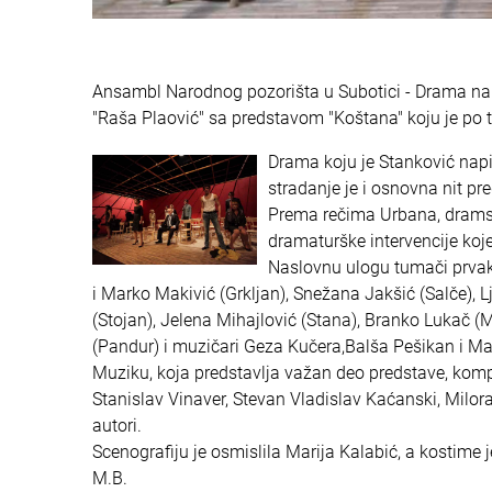
Ansambl Narodnog pozorišta u Subotici - Drama na 
"Raša Plaović" sa predstavom "Koštana" koju je po 
Drama koju je Stanković napi
stradanje je i osnovna nit pr
Prema rečima Urbana, dramsk
dramaturške intervencije koj
Naslovnu ulogu tumači prvaki
i Marko Makivić (Grkljan), Snežana Jakšić (Salče), 
(Stojan), Jelena Mihajlović (Stana), Branko Lukač (M
(Pandur) i muzičari Geza Kučera,Balša Pešikan i M
Muziku, koja predstavlja važan deo predstave, komp
Stanislav Vinaver, Stevan Vladislav Kaćanski, Milora
autori.
Scenografiju je osmislila Marija Kalabić, a kostime 
M.B.