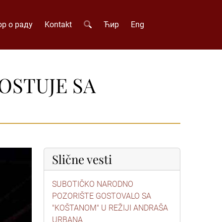
р о раду
Kontakt
Ћир
Eng
OSTUJE SA
Slične vesti
SUBOTIČKO NARODNO
POZORIŠTE GOSTOVALO SA
"KOŠTANOM" U REŽIJI ANDRAŠA
URBANA