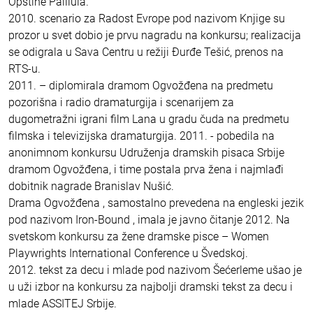
Opštine Palilula.
2010. scenario za Radost Evrope pod nazivom Knjige su
prozor u svet dobio je prvu nagradu na konkursu; realizacija
se odigrala u Sava Centru u režiji Đurđe Tešić, prenos na
RTS-u.
2011. – diplomirala dramom Ogvožđena na predmetu
pozorišna i radio dramaturgija i scenarijem za
dugometražni igrani film Lana u gradu čuda na predmetu
filmska i televizijska dramaturgija. 2011. - pobedila na
anonimnom konkursu Udruženja dramskih pisaca Srbije
dramom Ogvožđena, i time postala prva žena i najmlađi
dobitnik nagrade Branislav Nušić.
Drama Ogvožđena , samostalno prevedena na engleski jezik
pod nazivom Iron-Bound , imala je javno čitanje 2012. Na
svetskom konkursu za žene dramske pisce – Women
Playwrights International Conference u Švedskoj.
2012. tekst za decu i mlade pod nazivom Šećerleme ušao je
u uži izbor na konkursu za najbolji dramski tekst za decu i
mlade ASSITEJ Srbije.