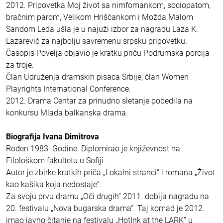
2012. Pripovetka Moj život sa nimfomankom, sociopatom,
bračnim parom, Velikom Hrišćankom i Možda Malom
Sandom Leda ušla je u najuži izbor za nagradu Laza K.
Lazarević za najbolju savremenu srpsku pripovetku.
Časopis Povelja objavio je kratku priču Podrumska porcija
za troje.
Član Udruženja dramskih pisaca Srbije, član Women
Playrights International Conference.
2012. Drama Centar za prinudno sletanje pobedila na
konkursu Mlada balkanska drama.
Biografija Ivana Dimitrova
Rođen 1983. Godine. Diplomirao je književnost na
Filološkom fakultetu u Sofiji.
Autor je zbirke kratkih priča „Lokalni stranci“ i romana „Život
kao kašika koja nedostaje“.
Za svoju prvu dramu „Oči drugih“ 2011. dobija nagradu na
20. festivalu „Nova bugarska drama“. Taj komad je 2012.
imao javno čitanje na festivalu „HotInk at the LARK” u