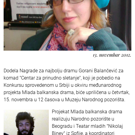
13. novembar 2012.
Dodela Nagrade za najbolju dramu Gorani Balančević za
komad "Centar za prinudno sletanje", koji je pobedio na
Konkursu sprovedenom u Srbiji u okviru međunarodnog
projekta Mlada balkanska drama, biće upriličena u četvrtak,
15. novembra u 12 časova u Muzeju Narodnog pozorišta.
Projekat Mlada balkanska drama
realizuju Narodno pozorište u
Beogradu i Teatar mladih "Nikolaj
Binev" iz Sofije, a koordinatori