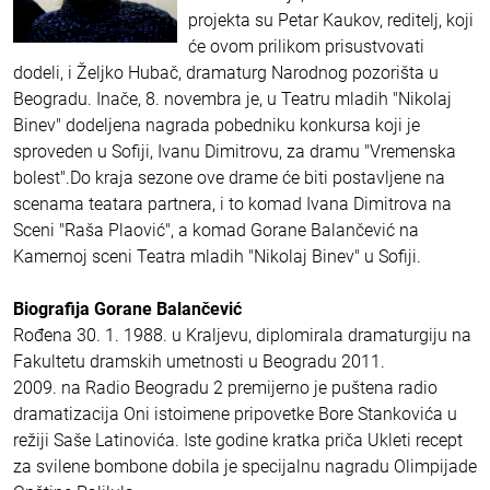
projekta su Petar Kaukov, reditelj, koji
će ovom prilikom prisustvovati
dodeli, i Željko Hubač, dramaturg Narodnog pozorišta u
Beogradu. Inače, 8. novembra je, u Teatru mladih "Nikolaj
Binev" dodeljena nagrada pobedniku konkursa koji je
sproveden u Sofiji, Ivanu Dimitrovu, za dramu "Vremenska
bolest".Do kraja sezone ove drame će biti postavljene na
scenama teatara partnera, i to komad Ivana Dimitrova na
Sceni "Raša Plaović", a komad Gorane Balančević na
Kamernoj sceni Teatra mladih "Nikolaj Binev" u Sofiji.
Biografija Gorane Balančević
Rođena 30. 1. 1988. u Kraljevu, diplomirala dramaturgiju na
Fakultetu dramskih umetnosti u Beogradu 2011.
2009. na Radio Beogradu 2 premijerno je puštena radio
dramatizacija Oni istoimene pripovetke Bore Stankovića u
režiji Saše Latinovića. Iste godine kratka priča Ukleti recept
za svilene bombone dobila je specijalnu nagradu Olimpijade