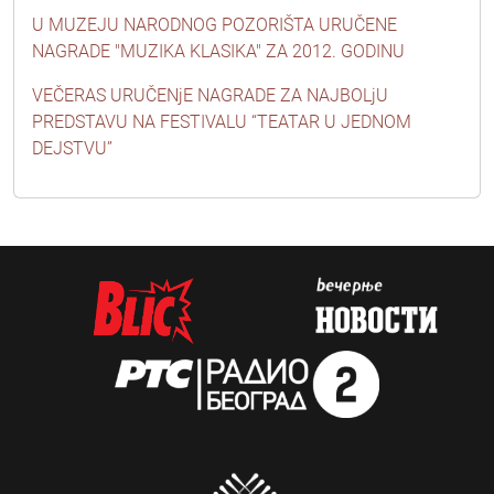
U MUZEJU NARODNOG POZORIŠTA URUČENE
NAGRADE "MUZIKA KLASIKA" ZA 2012. GODINU
VEČERAS URUČENjE NAGRADE ZA NAJBOLjU
PREDSTAVU NA FESTIVALU “TEATAR U JEDNOM
DEJSTVU”