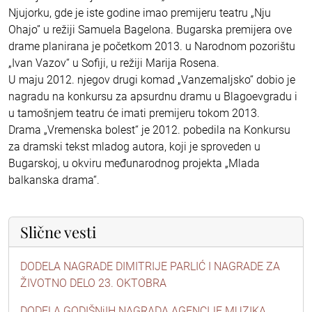
Njujorku, gde je iste godine imao premijeru teatru „Nju
Ohajo” u režiji Samuela Bagelona. Bugarska premijera ove
drame planirana je početkom 2013. u Narodnom pozorištu
„Ivan Vazov“ u Sofiji, u režiji Marija Rosena.
U maju 2012. njegov drugi komad „Vanzemaljsko“ dobio je
nagradu na konkursu za apsurdnu dramu u Blagoevgradu i
u tamošnjem teatru će imati premijeru tokom 2013.
Drama „Vremenska bolest“ je 2012. pobedila na Konkursu
za dramski tekst mladog autora, koji je sproveden u
Bugarskoj, u okviru međunarodnog projekta „Mlada
balkanska drama“.
Slične vesti
DODELA NAGRADE DIMITRIJE PARLIĆ I NAGRADE ZA
ŽIVOTNO DELO 23. OKTOBRA
DODELA GODIŠNjIH NAGRADA AGENCIJE MUZIKA