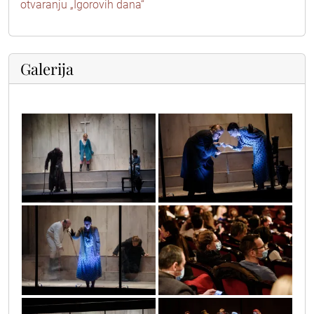
otvaranju „Igorovih dana“
Galerija
dsc_0569
dsc_0580
dsc_0594
dsc_0552