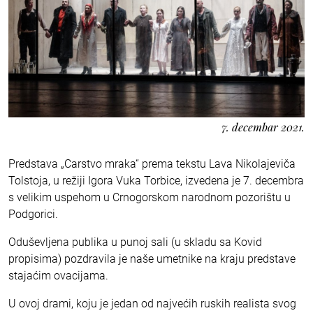
7. decembar 2021.
Predstava „Carstvo mraka“ prema tekstu Lava Nikolajeviča
Tolstoja, u režiji Igora Vuka Torbice, izvedena je 7. decembra
s velikim uspehom u Crnogorskom narodnom pozorištu u
Podgorici.
Oduševljena publika u punoj sali (u skladu sa Kovid
propisima) pozdravila je naše umetnike na kraju predstave
stajaćim ovacijama.
U ovoj drami, koju je jedan od najvećih ruskih realista svog