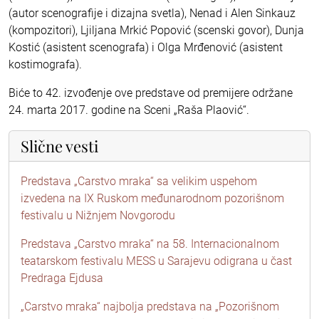
(autor scenografije i dizajna svetla), Nenad i Alen Sinkauz
(kompozitori), Ljiljana Mrkić Popović (scenski govor), Dunja
Kostić (asistent scenografa) i Olga Mrđenović (asistent
kostimografa).
Biće to 42. izvođenje ove predstave od premijere održane
24. marta 2017. godine na Sceni „Raša Plaović“.
Slične vesti
Predstava „Carstvo mraka“ sa velikim uspehom
izvedena na IX Ruskom međunarodnom pozorišnom
festivalu u Nižnjem Novgorodu
Predstava „Carstvo mraka“ na 58. Internacionalnom
teatarskom festivalu MESS u Sarajevu odigrana u čast
Predraga Ejdusa
„Carstvo mraka“ najbolja predstava na „Pozorišnom