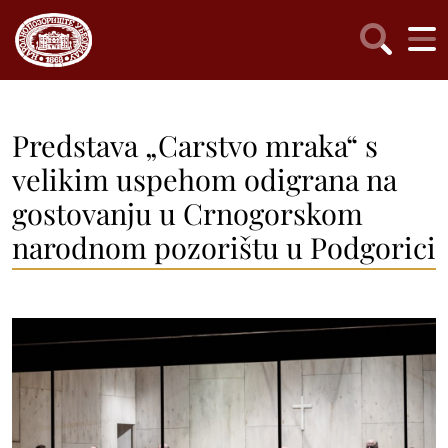
Predstava „Carstvo mraka“ s
velikim uspehom odigrana na
gostovanju u Crnogorskom
narodnom pozorištu u Podgorici