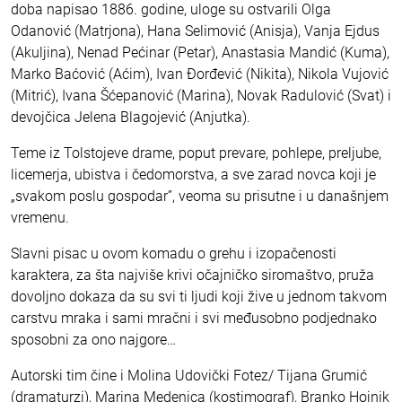
doba napisao 1886. godine, uloge su ostvarili Olga
Odanović (Matrjona), Hana Selimović (Anisja), Vanja Ejdus
(Akuljina), Nenad Pećinar (Petar), Anastasia Mandić (Kuma),
Marko Baćović (Aćim), Ivan Đorđević (Nikita), Nikola Vujović
(Mitrić), Ivana Šćepanović (Marina), Novak Radulović (Svat) i
devojčica Jelena Blagojević (Anjutka).
Teme iz Tolstojeve drame, poput prevare, pohlepe, preljube,
licemerja, ubistva i čedomorstva, a sve zarad novca koji je
„svakom poslu gospodar”, veoma su prisutne i u današnjem
vremenu.
Slavni pisac u ovom komadu o grehu i izopačenosti
karaktera, za šta najviše krivi očajničko siromaštvo, pruža
dovoljno dokaza da su svi ti ljudi koji žive u jednom takvom
carstvu mraka i sami mračni i svi međusobno podjednako
sposobni za ono najgore…
Autorski tim čine i Molina Udovički Fotez/ Tijana Grumić
(dramaturzi), Marina Medenica (kostimograf), Branko Hojnik