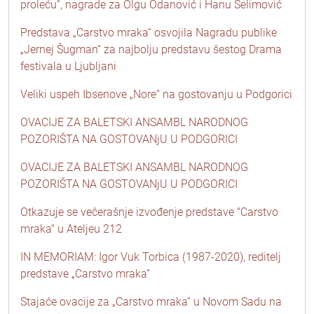
proleću“, nagrade za Olgu Odanović i Hanu Selimović
Predstava „Carstvo mraka“ osvojila Nagradu publike
„Jernej Šugman“ za najbolju predstavu šestog Drama
festivala u Ljubljani
Veliki uspeh Ibsenove „Nore“ na gostovanju u Podgorici
OVACIJE ZA BALETSKI ANSAMBL NARODNOG
POZORIŠTA NA GOSTOVANjU U PODGORICI
OVACIJE ZA BALETSKI ANSAMBL NARODNOG
POZORIŠTA NA GOSTOVANjU U PODGORICI
Otkazuje se večerašnje izvođenje predstave "Carstvo
mraka" u Ateljeu 212
IN MEMORIAM: Igor Vuk Torbica (1987-2020), reditelj
predstave „Carstvo mraka“
Stajaće ovacije za „Carstvo mraka“ u Novom Sadu na