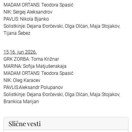
MADAM ORTANS: Teodora Spasić
NIK: Sergej Aleksandrov
PAVLIS: Nikola Bjanko
Solistkinje: Dejana Đorčevski, Olga Olćan, Maja Stojakov,
Tijana Šebez
15,16. jun 2026.
GRK ZORBA: Toma Križnar
MARINA: Sofija Matjušenskaja
MADAM ORTANS: Teodora Spasić
NIK: Oleg Karacev
PAVLIS:Aleksandr Polupanov
Solistkinje: Dejana Đorčevski, Olga Olćan, Maja Stojakov,
Brankica Marijan
Slične vesti