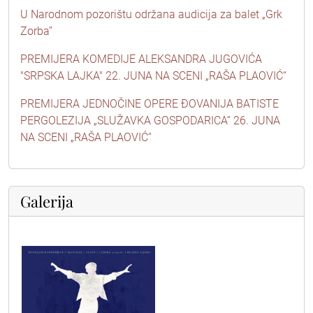
U Narodnom pozorištu održana audicija za balet „Grk
Zorba”
PREMIJERA KOMEDIJE ALEKSANDRA JUGOVIĆA
"SRPSKA LAJKA" 22. JUNA NA SCENI „RAŠA PLAOVIĆ“
PREMIJERA JEDNOČINE OPERE ĐOVANIJA BATISTE
PERGOLEZIJA „SLUŽAVKA GOSPODARICA“ 26. JUNA
NA SCENI „RAŠA PLAOVIĆ“
Galerija