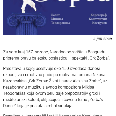
1. jun 2026.
Za sam kraj 157. sezone, Narodno pozorište u Beogradu
priprema pravu baletsku poslasticu – spektakl „Grk Zorba“.
Predstava u kojoj učestvuje oko 150 izvođača donosi
uzbudljivu i emotivnu priču po motivima romana Nikosa
Kazancakisa „Grk Zorba: Život i narav Aleksisa Zorbe", uz
nezaboravnu muziku slavnog kompozitora Mikisa
Teodorakisa koja ovom delu daje prepoznatljiv grčki i
mediteranski kolorit, uključujući i čuvenu temu „Zorba’s
Dance“ koja je postala simbol sirtakija.