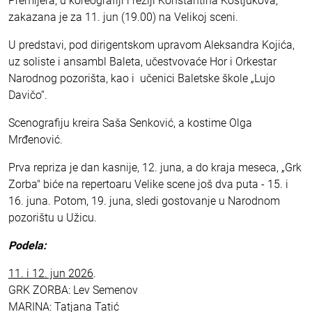
Premijera, u koreografiji i režiji Konstantina Kostjukova,
zakazana je za 11. jun (19.00) na Velikoj sceni.
U predstavi, pod dirigentskom upravom Aleksandra Kojića,
uz soliste i ansambl Baleta, učestvovaće Hor i Orkestar
Narodnog pozorišta, kao i učenici Baletske škole „Lujo
Davičo“.
Scenografiju kreira Saša Senković, a kostime Olga
Mrđenović.
Prva repriza je dan kasnije, 12. juna, a do kraja meseca, „Grk
Zorba" biće na repertoaru Velike scene još dva puta - 15. i
16. juna. Potom, 19. juna, sledi gostovanje u Narodnom
pozorištu u Užicu.
Podela:
11. i 12. jun 2026
.
GRK ZORBA: Lev Semenov
MARINA: Tatjana Tatić