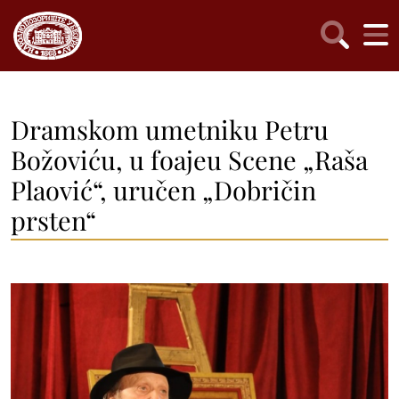
Dramskom umetniku Petru
Božoviću, u foajeu Scene „Raša
Plaović“, uručen „Dobričin
prsten“