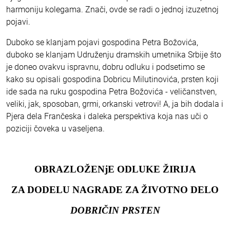
harmoniju kolegama. Znači, ovde se radi o jednoj izuzetnoj
pojavi.
Duboko se klanjam pojavi gospodina Petra Božovića,
duboko se klanjam Udruženju dramskih umetnika Srbije što
je doneo ovakvu ispravnu, dobru odluku i podsetimo se
kako su opisali gospodina Dobricu Milutinovića, prsten koji
ide sada na ruku gospodina Petra Božovića - veličanstven,
veliki, jak, sposoban, grmi, orkanski vetrovi! A, ja bih dodala i
Pjera dela Frančeska i daleka perspektiva koja nas uči o
poziciji čoveka u vaseljena.
OBRAZLOŽENjE ODLUKE ŽIRIJA
ZA DODELU NAGRADE ZA ŽIVOTNO DELO
DOBRIČIN PRSTEN