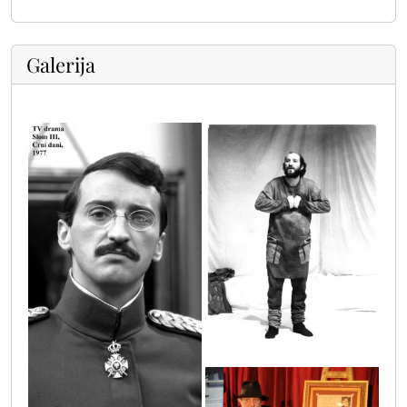
Galerija
tako_je_govorio_z_01
tv_drama_slom_iii_crni_dani_1977