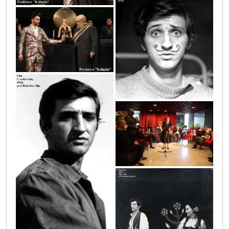
kaligula_30
film_draga_irena_1970.
sif_3202
lm_u_raskoraku_1968_prvi_njegov_film