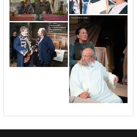
va_bajka_foto_aleksandar_letic_sa_zarkom_lausevi
vuk_karadzic_sa_velimirom_batom_zivojinovicem
0o3a3951