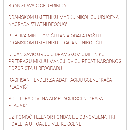
BRANISLAVA CIGE JERINIĆA
DRAMSKOM UMETNIKU MARKU NIKOLIĆU URUČENA
NAGRADA "ZLATNI BEOČUG"
PUBLIKA MINUTOM ĆUTANjA ODALA POŠTU
DRAMSKOM UMETNIKU DRAGANU NIKOLIĆU
DEJAN SAVIĆ URUČIO DRAMSKOM UMETNIKU
PREDRAGU MIKIJU MANOJLOVIĆU PEČAT NARODNOG
POZORIŠTA U BEOGRADU
RASPISAN TENDER ZA ADAPTACIJU SCENE “RAŠA
PLAOVIĆ”
POČELI RADOVI NA ADAPTACIJI SCENE “RAŠA
PLAOVIĆ”
UZ POMOĆ TELENOR FONDACIJE OBNOVLjENA TRI
TOALETA U FOAJEU VELIKE SCENE