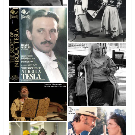
predstava_djido_bdp_1968_sa_svetlanom_b
ikole_tesle_1980_plakat_sa_imenom_orsona_velsa
film_cekaj_me_ja_sigurno_necu_doci_
mg_8488_copy
film_lepota_poroka_1986_sa_mirom_fu