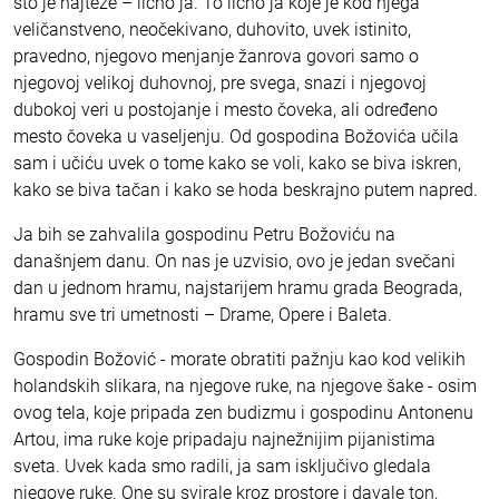
što je najteže – lično ja. To lično ja koje je kod njega
veličanstveno, neočekivano, duhovito, uvek istinito,
pravedno, njegovo menjanje žanrova govori samo o
njegovoj velikoj duhovnoj, pre svega, snazi i njegovoj
dubokoj veri u postojanje i mesto čoveka, ali određeno
mesto čoveka u vaseljenju. Od gospodina Božovića učila
sam i učiću uvek o tome kako se voli, kako se biva iskren,
kako se biva tačan i kako se hoda beskrajno putem napred.
Ja bih se zahvalila gospodinu Petru Božoviću na
današnjem danu. On nas je uzvisio, ovo je jedan svečani
dan u jednom hramu, najstarijem hramu grada Beograda,
hramu sve tri umetnosti – Drame, Opere i Baleta.
Gospodin Božović - morate obratiti pažnju kao kod velikih
holandskih slikara, na njegove ruke, na njegove šake - osim
ovog tela, koje pripada zen budizmu i gospodinu Antonenu
Artou, ima ruke koje pripadaju najnežnijim pijanistima
sveta. Uvek kada smo radili, ja sam isključivo gledala
njegove ruke. One su svirale kroz prostore i davale ton,