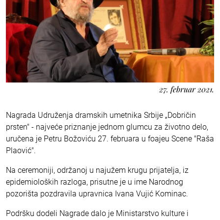
27. februar 2021.
Nagrada Udruženja dramskih umetnika Srbije „Dobričin
prsten" - najveće priznanje jednom glumcu za životno delo,
uručena je Petru Božoviću 27. februara u foajeu Scene "Raša
Plaović".
Na ceremoniji, održanoj u najužem krugu prijatelja, iz
epidemioloških razloga, prisutne je u ime Narodnog
pozorišta pozdravila upravnica Ivana Vujić Kominac.
Podršku dodeli Nagrade dalo je Ministarstvo kulture i