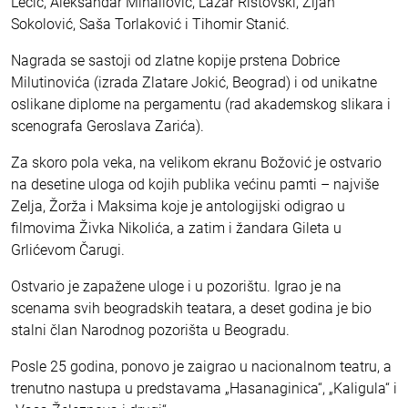
Lečić, Aleksandar Mihailović, Lazar Ristovski, Zijah
Sokolović, Saša Torlaković i Tihomir Stanić.
Nagrada se sastoji od zlatne kopije prstena Dobrice
Milutinovića (izrada Zlatare Jokić, Beograd) i od unikatne
oslikane diplome na pergamentu (rad akademskog slikara i
scenografa Geroslava Zarića).
Za skoro pola veka, na velikom ekranu Božović je ostvario
na desetine uloga od kojih publika većinu pamti – najviše
Zelja, Žorža i Maksima koje je antologijski odigrao u
filmovima Živka Nikolića, a zatim i žandara Gileta u
Grlićevom Čarugi.
Ostvario je zapažene uloge i u pozorištu. Igrao je na
scenama svih beogradskih teatara, a deset godina je bio
stalni član Narodnog pozorišta u Beogradu.
Posle 25 godina, ponovo je zaigrao u nacionalnom teatru, a
trenutno nastupa u predstavama „Hasanaginica“, „Kaligula“ i