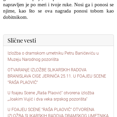
napravljen je po meri i tvoje ruke. Nosi ga i ponosi se
njime, kao što se ova nagrada ponosi tobom kao
dobitnikom.
Slične vesti
Izložba o dramskom umetniku Petru Banićeviću u
Muzeju Narodnog pozorišta
OTVARANjE IZLOŽBE SLIKARSKIH RADOVA
BRANISLAVA CIGE JERINIĆA 25.11. U FOAJEU SCENE
"RAŠA PLAOVIĆ"
U foajeu Scene „Raša Plaović“ otvorena izložba
„Joakim Vujić i dva veka srpskog pozorišta“
U FOAJEU SCENE "RAŠA PLAOVIĆ" OTVORENA
IZLOŽBA SLIKARSKIH RADOVA DRAMSKOG UMETNIKA