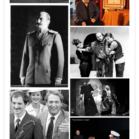
sif_3118
apis_02
img_012
img_0111
a_vise_od_igre_sa_slobodanom_djuricem_1977