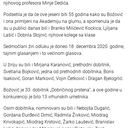
njihovog profesora Minje Dedića.
Podsetila je da će ove jeseni biti 55 godina kako su Božović
i ona primljeni na Akademiju na glumu, a spomenula je da
su u publici danas bili i Branko Milićević Kockica, Ljiljana
Lašić i Dobrila Stojnić, njihove kolege sa klase.
Sedmočlani žiri odluku je doneo 18. decembra 2020. godine,
tajnim glasanjem i to većinom glasova.
U žiriju su bili i Mirjana Karanović, prethodni dobitnik,
Svetlana Bojković, jedna od prethodnih dobitnika, Boris
Isaković, Goran Marković, Vojin Ćetković i Dragan Bjelogrlić.
Božović je 33. dobitnik „Dobričinog prstena“, a ove godine u
konkurenciji je bilo 13 vrhunskih umetnika.
Osim dobitnika, nominovani su bili i Nebojša Dugalić,
Gordana Đurđević Dimić, Radmila Živković, Miodrag
Krivokapić, Miodrag Krstović, Žarko Laušević, Branislav