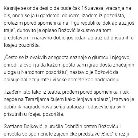
Kasnije se onda desilo da bude čak 15 zavesa, vraćanja na
bis, onda se ja u garderobi obučem, izađem iz pozorišta,
prolazim pored spomenika na Trgu republike, dok aplauz još
traje“, duhovito je opisao Božović iskustvo sa tom
predstavom, i naravno dobio još jedan aplauz od prisutnih u
foajeu pozorišta.
„Često se iz ovakvih anegdota saznaje o glumcu i njegovoj
prirodi, a evo i ja da kažem pošto sam igrao dosta značajnih
uloga u Narodnom pozorištu“, nastavio je Božović da
opisuje dalje trijumfe i visoke domete kao nadgradnju.
„Izađem isto tako iz teatra, prođem pored spomenika, i tek
negde na Terazijama čujem kako jenjava aplauz“, izazvao je
dobitnik nagrade novu seriju aplauza i oduševljenja svih
prisutnih u foajeu pozorišta.
Svetlana Bojković je uručila Dobričin prsten Božoviću i
prisetila se spomenute zajedničke predstave „Đido“ u režiji