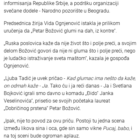
informisanja Republike Srbije, a podršku organizaciji
svečane dodele - Narodno pozorište u Beogradu.
Predsednica žirija Vida Ognjenović istakla je prilikom
uručenja da „Petar Božović glumi na dah, iz kontre“.
„Ruska poslovica kaže da nije život što i polje preći, a svojim
delom Božović govori da nije ni gluma što i polje preći, nego
je ludačko istraživanje sveta maštom“, kazala je gospođa
Ognjenović.
„Ljuba Tadić je uvek pričao -
Kad glumac ima nešto da kaže,
on odmah kaže - Ja.
Tako ću i ja reći danas - Ja i Svetlana
Bojković igrali smo davno u komadu „Đido“ Janka
Veselinovića“, prisetio se svojih početaka laureat
„Dobričinog prstena“ Petar Božović.
„Ipak, nije to povod za ovu priču. Postoji tu jedna scena
između likova sina i oca, gde sin samo vikne
Pucaj, babo
, i
na toj sceni bude ogroman aplauz.