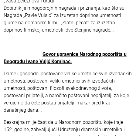
„Vasa Železnova i drugi“.
Dobitnik je mnogobrojnih nagrada i priznanja, kao što su
Nagrada „Pavle Vuisić“ za izuzetan doprinos umetnosti
glume na domaćem filmu, „Zlatni pečat“ za izuzetan
doprinos filmskoj umetnosti, dve Sterijine nagrade...
Govor upravnice Narodnog pozorišta u
Beogradu Ivane Vujić Kominac:
Dame i gospodo, poštovane velike umetnice svih izvođačkih
umetnosti, poštovani veliki umetnici svih izvođačkih
umetnosti, poštovani filozofi svakodnevnog života,
poštovani prijatelji, a naročito poštovani neprijatelji za koje
verujemo da ćete postati prijatelji, makar pred kraj
današnjeg dana...
Beskrajna mi je čast da u Narodnom pozorištu koje traje
152. godine, zahvaljujući Udruženju dramskih umetnika i