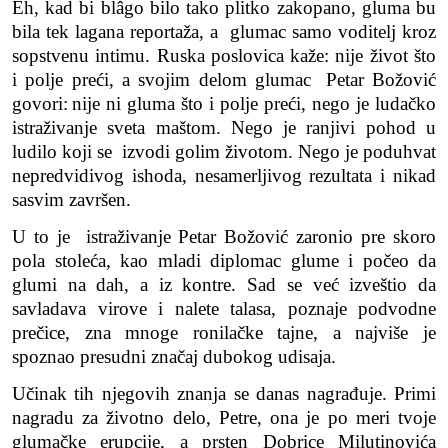
Eh, kad bi blâgo bilo tako plitko zakopano, gluma bu
bila tek lagana reportaža, a glumac samo voditelj kroz
sopstvenu intimu. Ruska poslovica kaže: nije život što
i polje preći, a svojim delom glumac
Petar Božović
govori:
nije ni gluma što i polje preći, nego je ludačko
istraživanje sveta maštom. Nego je ranjivi pohod u
ludilo koji se izvodi golim životom. Nego je poduhvat
nepredvidivog ishoda, nesamerljivog rezultata i nikad
sasvim završen.
U to je istraživanje Petar Božović zaronio pre skoro
pola stoleća, kao mladi diplomac glume i počeo da
glumi na dah, a iz kontre. Sad se već izveštio da
savladava virove i nalete talasa, poznaje podvodne
prečice, zna mnoge ronilačke tajne, a najviše je
spoznao presudni značaj dubokog udisaja.
Učinak tih njegovih znanja se danas nagra
đ
uje. Primi
nagradu za životno delo, Petre, ona je po meri tvoje
glumačke erupcije, a prsten
Dobrice Milutinovića