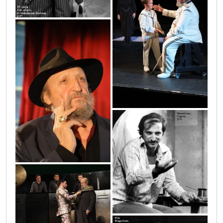
0o3a5344
sif_3421
predstava_monodrama_cegovic_197
kaligula_31