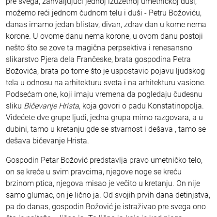
pre svega, zahvaljujući jednoj izuzetnoj umetničkoj duši,
možemo reći jednom čudnom telu i duši - Petru Božoviću,
danas imamo jedan blistav, divan, zdrav dan u kome nema
korone. U ovome danu nema korone, u ovom danu postoji
nešto što se zove ta magična perpsektiva i renesansno
slikarstvo Pjera dela Frančeske, brata gospodina Petra
Božovića, brata po tome što je uspostavio pojavu ljudskog
tela u odnosu na arhitekturu sveta i na arhitekturu vasione.
Podsećam one, koji imaju vremena da pogledaju čudesnu
sliku
Bičevanje Hrista
, koja govori o padu Konstatinopolja.
Videćete dve grupe ljudi, jedna grupa mirno razgovara, a u
dubini, tamo u kretanju gde se stvarnost i dešava , tamo se
dešava bičevanje Hrista.
Gospodin Petar Božović predstavlja pravo umetničko telo,
on se kreće u svim pravcima, njegove noge se kreću
brzinom ptica, njegova misao je večito u kretanju. On nije
samo glumac, on je lično ja. Od svojih prvih dana detinjstva,
pa do danas, gospodin Božović je istraživao pre svega ono