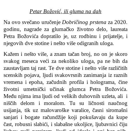
Petar Božović, ili gluma na dah
Na ovo svečano uručenje
Dobričinog prstena
za 2020.
godinu,
nagrade za glumačko životno delo, laureata
Petra Božovića dopratilo je, uz rodbinu i prijatelje
,
i
njegovih dve stotine i nešto više odigranih uloga.
Kažem i nešto više, a znam tačan broj, no on je skoro
svakog meseca veći za nekoliko uloga, pa ne bih da
zaustavljam taj rast. Te dve stotine i nešto više različitih
scenskih pojava, ljudi svakovrsnih zanimanja iz raznih
vremena i epoha, začudnih profila i holograma, čine
životni umetnički učinak glumca Petra Božovića.
Me
đ
u njima ima ljudi od velikih duhovnih uzleta, ali i
niščih delom i moralom. Tu su ličnosti naučnog
usijanja, tik uz malovaroške varalice, časni siromašni
sanjari i bogate račundžije koji pokušavaju da kupe
čast, robusni slabići, i slabašne ukoljice, ljubavnici čiju