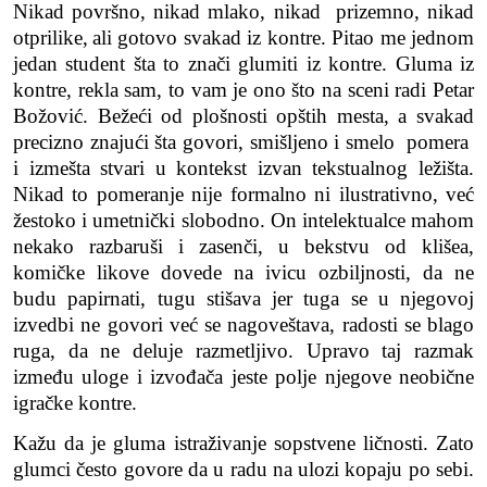
Nikad površno, nikad mlako, nikad prizemno, nikad
otprilike,
ali gotovo svakad iz kontre. Pitao me jednom
jedan student šta to znači glumiti iz kontre
.
Gluma iz
kontre, rekla sam, to vam je ono što na sceni radi Petar
Božović. Bežeći od plošnosti opštih mesta, a svakad
precizno znajući šta govori, smišljeno i smelo pomera
i izmešta stvari u kontekst izvan tekstualnog ležišta.
Nikad to pomeranje nije formalno ni ilustrat
i
vno, već
žestoko i umetnički slobodno. On intelektualce mahom
nekako razbaruši i zasenči, u bekstvu od klišea,
komičke likove dovede na ivicu ozbiljnosti, da ne
budu papirnati, tugu stišava jer tuga se u njegovoj
izvedbi ne govori već se nagoveštava, radosti se blago
ruga, da ne deluje razmetljivo. Upravo taj razmak
izme
đ
u uloge i izvo
đ
ača jeste polje njegove neobične
igračke kontre.
Kažu da je gluma istraživanje sopstvene ličnosti. Zato
glumci često govore da u radu na ulozi kopaju po sebi.