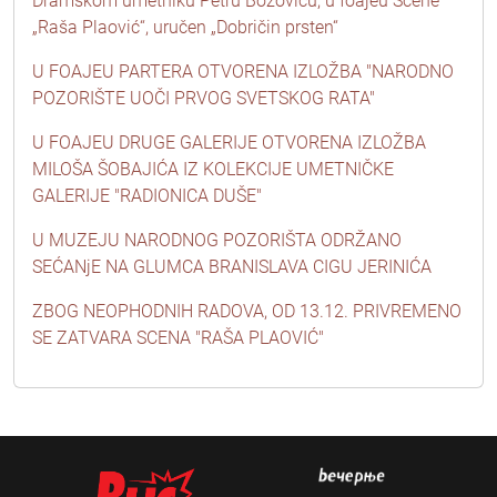
Dramskom umetniku Petru Božoviću, u foajeu Scene
„Raša Plaović“, uručen „Dobričin prsten“
U FOAJEU PARTERA OTVORENA IZLOŽBA "NARODNO
POZORIŠTE UOČI PRVOG SVETSKOG RATA"
U FOAJEU DRUGE GALERIJE OTVORENA IZLOŽBA
MILOŠA ŠOBAJIĆA IZ KOLEKCIJE UMETNIČKE
GALERIJE "RADIONICA DUŠE"
U MUZEJU NARODNOG POZORIŠTA ODRŽANO
SEĆANjE NA GLUMCA BRANISLAVA CIGU JERINIĆA
ZBOG NEOPHODNIH RADOVA, OD 13.12. PRIVREMENO
SE ZATVARA SCENA "RAŠA PLAOVIĆ"