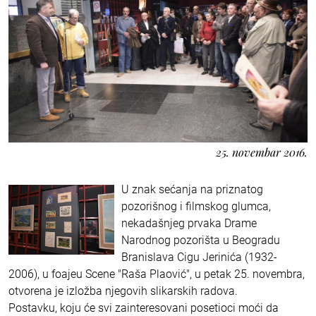
25. novembar 2016.
U znak sećanja na priznatog
pozorišnog i filmskog glumca,
nekadašnjeg prvaka Drame
Narodnog pozorišta u Beogradu
Branislava Cigu Jerinića (1932-
2006), u foajeu Scene "Raša Plaović", u petak 25. novembra,
otvorena je izložba njegovih slikarskih radova.
Postavku, koju će svi zainteresovani posetioci moći da