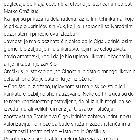
pogledaju do kraja decembra, otvorio je istoričar umetnosti
Marko Omčikus.
Na njoj su prikazana dela rađena različitim tehnikama, koje
je prikupio Jerinićev sin Vuk, koji je u saradnji sa Narodnim
pozorištem i priredio ovu izložbu.
Javnosti je malo poznata činjenica da je Ciga Jerinić, osim
glume, bio zaljubljen i u slikarstvo, kojim se celog života
bavio amaterski, kao i da je bio upisao Likovnu akademiju,
ali je nikada nije završio.
Omčikus je istakao da „za Cigom nije ostalo mnogo likovnih
dela, ali ono što je ostalo, tu je i izloženo“.
– Ono što je izloženo, uglavnom su male skice, studije i
karikature, ozbiljno shematizovane. Neke od tih skica su do
te mere konzistentno postavljene, da bi iz njih mogli da se
izvedu murali velikih dimenzija. U svakom slučaju,
zaostavština Branislava Cige Jerinića zahteva jednu novu
valorizaciju. To može da bude snažan izazov istoričarima
umetnosti i teatrolozima – istakao je Omčikus.
Prisutnima su se obratili i direktor Muzeja Narodnog