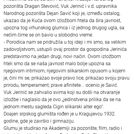
pozorišta Dragan Stevović, Vuk Jerinić i v.d. upravnika
Narodnog pozorišta Dejan Savić koji je, između ostalog,
ukazao da je Kuća ovom izložbom htela da šira javnost,
upozna tog vrhunskog glumca i iz jednog drugog ugla, sa
nečim čime se on bavio u slobodno vreme.
- Porodica nam se pridružila u toj ideji i mi smo, sa velikim
zadovoljstvom, ustupili ovaj prostor da gospodina Jerinića
predstavimo na jedan drugi, novi način. Ovom izložbom
hteli smo da se naša javnost malo bolje upozna sa
njegovom intimiom, njegovim slikarskim opusom u kojem
je, čini mi se, prikazao svoje pravo lice, prikazao svoju pravu
prirodu, temperament, prave afinitete... ocenio je Savić.
Vuk Jerinić se zahvalio svima koji su došli na otvaranje
izložbe i naglasio da je ovo „jedinstvena prilika da se na
jednom mestu sagleda Cigin slikarski alter ego“.
Doajen srpskog glumišta rođen je u Kragujevcu 1932.
godine, gde je završio i gimnaziju.
Glumu je studirao na Akademiji za pozorište, film, radio i