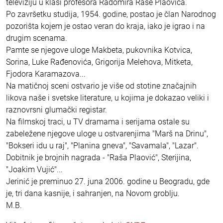
televiziju u klasi profesora Radomira Raše Plaovića.
Po završetku studija, 1954. godine, postao je član Narodnog
pozorišta kojem je ostao veran do kraja, iako je igrao i na
drugim scenama.
Pamte se njegove uloge Makbeta, pukovnika Kotvica,
Sorina, Luke Rađenovića, Grigorija Melehova, Mitketa,
Fjodora Karamazova...
Na matičnoj sceni ostvario je više od stotine značajnih
likova naše i svetske literature, u kojima je dokazao veliki i
raznovrsni glumački registar.
Na filmskoj traci, u TV dramama i serijama ostale su
zabeležene njegove uloge u ostvarenjima "Marš na Drinu",
"Bokseri idu u raj", "Planina gneva", "Savamala", "Lazar".
Dobitnik je brojnih nagrada - "Raša Plaović", Sterijina,
"Joakim Vujić"...
Jerinić je preminuo 27. juna 2006. godine u Beogradu, gde
je, tri dana kasnije, i sahranjen, na Novom groblju.
M.B.