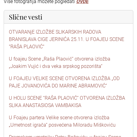
Više fotografija možete pogledati
OVDE
Slične vesti
OTVARANjE IZLOŽBE SLIKARSKIH RADOVA
BRANISLAVA CIGE JERINIĆA 25.11. U FOAJEU SCENE
"RAŠA PLAOVIĆ"
U foajeu Scene „Raša Plaović“ otvorena izložba
„Joakim Vujić i dva veka srpskog pozorišta“
U FOAJEU VELIKE SCENE OTVORENA IZLOŽBA „OD
PAJE JOVANOVIĆA DO MARINE ABRAMOVIĆ“
U HOLU SCENE “RAŠA PLAOVIĆ” OTVORENA IZLOŽBA
SLIKA ANASTASIOSA VAMBAKISA
U Foajeu partera Velike scene otvorena izložba
„Umetnost igrača“ posvećena Miloradu Miškoviću