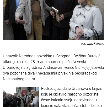
28. mart 2012.
Upravnik Narodnog pozorišta u Beogradu Božidar Đurović
otkrio je u sredu 28. marta spomen ploču Nevenki
Urbanovoj na zgradi na Andrićevom vencu 8 u kojoj je živela
ova pozorišna diva i nekadašnja prvakinja beogradskog
Nacionalnog teatra.
Podsećajući da je Urbanova u knjizi,
koju je objavilo Narodno pozorište,
često isticala svoju nezavisnost, u
kojoj je nalazila osećaj slobode jako