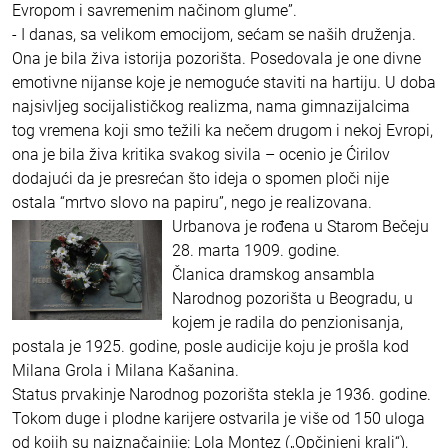
Evropom i savremenim načinom glume”.
- I danas, sa velikom emocijom, sećam se naših druženja.
Ona je bila živa istorija pozorišta. Posedovala je one divne
emotivne nijanse koje je nemoguće staviti na hartiju. U doba
najsivljeg socijalističkog realizma, nama gimnazijalcima
tog vremena koji smo težili ka nečem drugom i nekoj Evropi,
ona je bila živa kritika svakog sivila – ocenio je Ćirilov
dodajući da je presrećan što ideja o spomen ploči nije
ostala “mrtvo slovo na papiru”, nego je realizovana.
Urbanova je rođena u Starom Bečeju
28. marta 1909. godine.
Članica dramskog ansambla
Narodnog pozorišta u Beogradu, u
kojem je radila do penzionisanja,
postala je 1925. godine, posle audicije koju je prošla kod
Milana Grola i Milana Kašanina.
Status prvakinje Narodnog pozorišta stekla je 1936. godine.
Tokom duge i plodne karijere ostvarila je više od 150 uloga
od kojih su najznačajnije: Lola Montez („Opčinjeni kralj“),