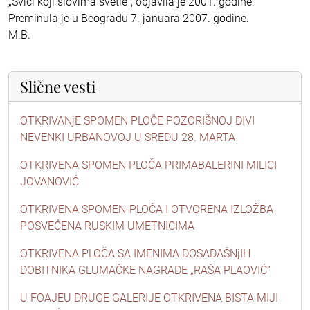
„Svici koji slovima svetle“, objavila je 2001. godine.
Preminula je u Beogradu 7. januara 2007. godine.
M.B.
Slične vesti
OTKRIVANjE SPOMEN PLOČE POZORIŠNOJ DIVI
NEVENKI URBANOVOJ U SREDU 28. MARTA
OTKRIVENA SPOMEN PLOČA PRIMABALERINI MILICI
JOVANOVIĆ
OTKRIVENA SPOMEN-PLOČA I OTVORENA IZLOŽBA
POSVEĆENA RUSKIM UMETNICIMA
OTKRIVENA PLOČA SA IMENIMA DOSADAŠNjIH
DOBITNIKA GLUMAČKE NAGRADE „RAŠA PLAOVIĆ“
U FOAJEU DRUGE GALERIJE OTKRIVENA BISTA MIJI