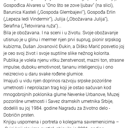
Gospođica Alvares u “Ono što se zove ljubav” (na slici),
Barunica Kasteli („Gospoda Glembajevi“), Gospođa Erlin
(„Lepeza ledi Vindermir“), Julija („Obožavana Julija“),
Serafina („Tetovirana ruža“)...
Bila je obožavana. I na sceni i u životu. Svoje obožavanje
utisnuo je u glinu i mermer njen prvi suprug, pionir srpskog
kubizma, Dušan Jovanović Đukin, a Diško Marić posvetio joj
je ceo svoj život i svoje suptilne slike nežnog kolorita.
Publika je volela njenu vitku ženstvenost, mazni ton, strasne
impulse, duboku emotivnost, tananu inteligenciju i ono
neizrecivo u daru svake rođene glumice.
Imajući u vidu njen doprinos razvoju srpske pozorišne
umetnosti i neprolazan trag koji je ostao sačuvan kod
mnogobrojnih poklonika glume Nevenke Urbanove, Muzej
pozorišne umetnosti i Savez dramskih umetnika Srbije,
dodelili su joj 1984. godine Nagradu za životno delo -
Dobričin prsten.
Knjigu uspomena i portreta o kolegama savremenicima –