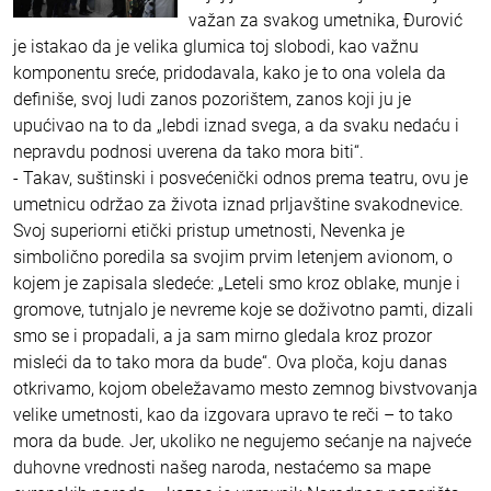
važan za svakog umetnika, Đurović
je istakao da je velika glumica toj slobodi, kao važnu
komponentu sreće, pridodavala, kako je to ona volela da
definiše, svoj ludi zanos pozorištem, zanos koji ju je
upućivao na to da „lebdi iznad svega, a da svaku nedaću i
nepravdu podnosi uverena da tako mora biti“.
- Takav, suštinski i posvećenički odnos prema teatru, ovu je
umetnicu održao za života iznad prljavštine svakodnevice.
Svoj superiorni etički pristup umetnosti, Nevenka je
simbolično poredila sa svojim prvim letenjem avionom, o
kojem je zapisala sledeće: „Leteli smo kroz oblake, munje i
gromove, tutnjalo je nevreme koje se doživotno pamti, dizali
smo se i propadali, a ja sam mirno gledala kroz prozor
misleći da to tako mora da bude“. Ova ploča, koju danas
otkrivamo, kojom obeležavamo mesto zemnog bivstvovanja
velike umetnosti, kao da izgovara upravo te reči – to tako
mora da bude. Jer, ukoliko ne negujemo sećanje na najveće
duhovne vrednosti našeg naroda, nestaćemo sa mape