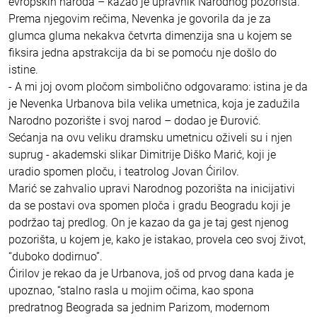
evropskih naroda – kazao je upravnik Narodnog pozorišta.
Prema njegovim rečima, Nevenka je govorila da je za
glumca gluma nekakva četvrta dimenzija sna u kojem se
fiksira jedna apstrakcija da bi se pomoću nje došlo do
istine.
- A mi joj ovom pločom simbolično odgovaramo: istina je da
je Nevenka Urbanova bila velika umetnica, koja je zadužila
Narodno pozorište i svoj narod – dodao je Đurović.
Sećanja na ovu veliku dramsku umetnicu oživeli su i njen
suprug - akademski slikar Dimitrije Diško Marić, koji je
uradio spomen ploču, i teatrolog Jovan Ćirilov.
Marić se zahvalio upravi Narodnog pozorišta na inicijativi
da se postavi ova spomen ploča i gradu Beogradu koji je
podržao taj predlog. On je kazao da ga je taj gest njenog
pozorišta, u kojem je, kako je istakao, provela ceo svoj život,
“duboko dodirnuo”.
Ćirilov je rekao da je Urbanova, još od prvog dana kada je
upoznao, “stalno rasla u mojim očima, kao spona
predratnog Beograda sa jednim Parizom, modernom