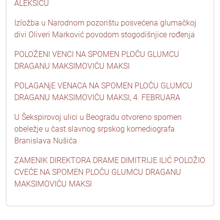
ALEKSIĆU
Izložba u Narodnom pozorištu posvećena glumačkoj
divi Oliveri Marković povodom stogodišnjice rođenja
POLOŽENI VENCI NA SPOMEN PLOČU GLUMCU
DRAGANU MAKSIMOVIĆU MAKSI
POLAGANjE VENACA NA SPOMEN PLOČU GLUMCU
DRAGANU MAKSIMOVIĆU MAKSI, 4. FEBRUARA
U Šekspirovoj ulici u Beogradu otvoreno spomen
obeležje u čast slavnog srpskog komediografa
Branislava Nušića
ZAMENIK DIREKTORA DRAME DIMITRIJE ILIĆ POLOŽIO
CVEĆE NA SPOMEN PLOČU GLUMCU DRAGANU
MAKSIMOVIĆU MAKSI