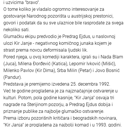
i uzvicima "bravo".
O tome koliko je vladalo ogromno interesovanje za
gostovanje Narodnog pozorišta u austrijskoj prestonici,
govori i podatak da su sve ulaznice bile rasprodate za svega
nekoliko sati.
Glumačku ekipu predvodio je Predrag Ejdus, u naslovnoj
ulozi Kir Janje - negativnog komičnog junaka kojem je
strast prema novcu deformisala ljudski lik.
Pored njega, u ovoj komediji karaktera, igrali su i Nada Blam
(Juca), Milena Đorđević (Katica), Lepomir Ivković (Mišić),
Milenko Pavlov (Kir Dima), Srba Milin (Petar) i Jovo Bosnić
(Pandur).
Predstava je premijerno izvedena 25. decembra 1992.
Već te godine proglašena je za najznačajnije ostvarenje u
kulturi. Potom, pola godine kasnije, "Kir Janja" osvaja tri
nagrade na Sterijinom pozorju, a Predrag Ejdus dobija i
priznanje publike za najbolje glumačko ostvarenje.
Prema izboru pozorišnih kritičara i beogradskih novinara,
"Kir Janja" je proglašena za najbolji komad i u 1993. godini.