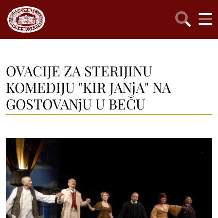
OVACIJE ZA STERIJINU
KOMEDIJU "KIR JANjA" NA
GOSTOVANjU U BEČU