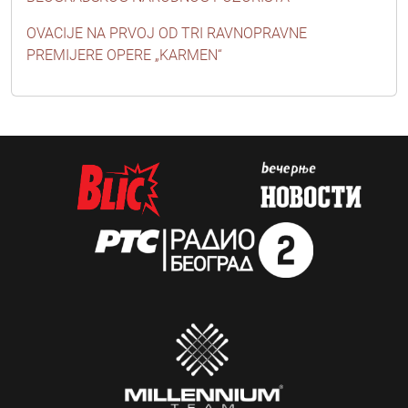
OVACIJE NA PRVOJ OD TRI RAVNOPRAVNE
PREMIJERE OPERE „KARMEN“