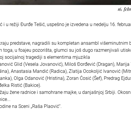
16. feb
i u režiji Đurđe Tešić, uspešno je izvedena u nedelju 16. februa
 kraju predstave, nagradili su kompletan ansambl višeminutnim
toga, u foajeu pozorišta, glumci su još dugo razmenjivali utisk
 socijalnoj tragediji s elementima mjuzikla
anović Glid (Vesela Jovanović), Miloš Đorđević (Dragan), Marija
ina), Anastasia Mandić (Radica), Zlatija Ocokoljić Ivanović (Mitr
nka), Olga Odanović (Hristina), Zoran Ćosić (Šef), Predrag Ejdu
elka Ristić (Bakice).
ju žene radnice i samohrane majke, u danjašnjoj Srbiji. Okosn
ice...
odine na Sceni „Raša Plaović“.