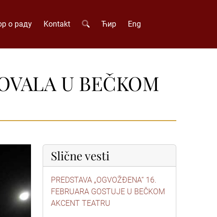
р о раду
Kontakt
Ћир
Eng
OVALA U BEČKOM
Slične vesti
PREDSTAVA „OGVOŽĐENA“ 16.
FEBRUARA GOSTUJE U BEČKOM
AKCENT TEATRU