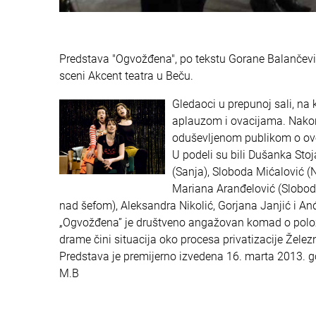
Predstava "Ogvožđena", po tekstu Gorane Balančević 
sceni Akcent teatra u Beču.
Gledaoci u prepunoj sali, na
aplauzom i ovacijama. Nakon 
oduševljenom publikom o ovoj
U podeli su bili Dušanka Stoj
(Sanja), Sloboda Mićalović (N
Mariana Aranđelović (Sloboda
nad šefom), Aleksandra Nikolić, Gorjana Janjić i Anđ
„Ogvožđena” je društveno angažovan komad o položa
drame čini situacija oko procesa privatizacije Železn
Predstava je premijerno izvedena 16. marta 2013. g
M.B