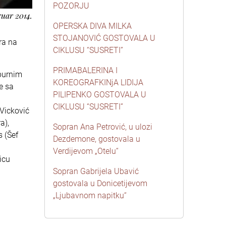
POZORJU
ruar 2014.
OPERSKA DIVA MILKA
STOJANOVIĆ GOSTOVALA U
ra na
CIKLUSU “SUSRETI”
PRIMABALERINA I
 burnim
KOREOGRAFKINjA LIDIJA
e sa
PILIPENKO GOSTOVALA U
CIKLUSU “SUSRETI”
 Vicković
a),
Sopran Ana Petrović, u ulozi
s (Šef
Dezdemone, gostovala u
Verdijevom „Otelu“
icu
Sopran Gabrijela Ubavić
gostovala u Donicetijevom
„Ljubavnom napitku“