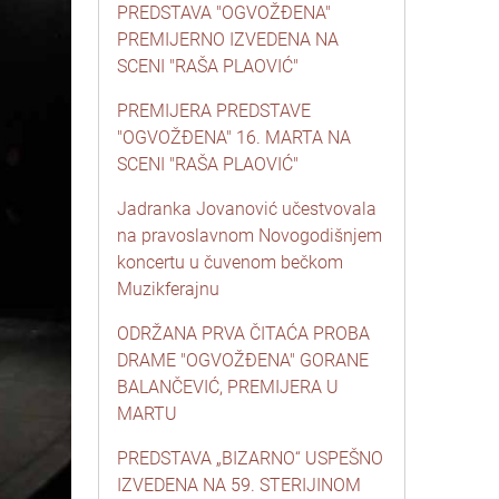
PREDSTAVA "OGVOŽĐENA"
PREMIJERNO IZVEDENA NA
SCENI "RAŠA PLAOVIĆ"
PREMIJERA PREDSTAVE
"OGVOŽĐENA" 16. MARTA NA
SCENI "RAŠA PLAOVIĆ"
Jadranka Jovanović učestvovala
na pravoslavnom Novogodišnjem
koncertu u čuvenom bečkom
Muzikferajnu
ODRŽANA PRVA ČITAĆA PROBA
DRAME "OGVOŽĐENA" GORANE
BALANČEVIĆ, PREMIJERA U
MARTU
PREDSTAVA „BIZARNO“ USPEŠNO
IZVEDENA NA 59. STERIJINOM