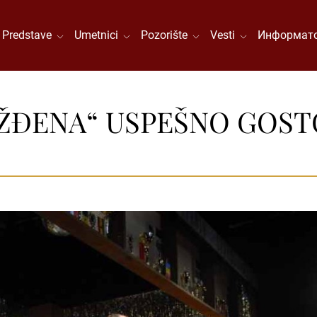
Predstave
Umetnici
Pozorište
Vesti
Информато
ŽĐENA“ USPEŠNO GOST