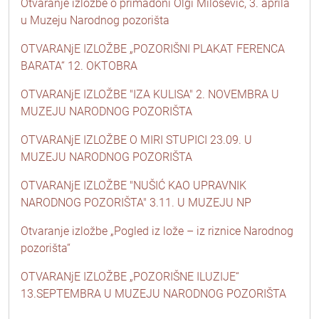
Otvaranje izložbe o primadoni Olgi Milošević, 3. aprila
u Muzeju Narodnog pozorišta
OTVARANjE IZLOŽBE „POZORIŠNI PLAKAT FERENCA
BARATA“ 12. OKTOBRA
OTVARANjE IZLOŽBE "IZA KULISA" 2. NOVEMBRA U
MUZEJU NARODNOG POZORIŠTA
OTVARANjE IZLOŽBE O MIRI STUPICI 23.09. U
MUZEJU NARODNOG POZORIŠTA
OTVARANjE IZLOŽBE "NUŠIĆ KAO UPRAVNIK
NARODNOG POZORIŠTA" 3.11. U MUZEJU NP
Otvaranje izložbe „Pogled iz lože – iz riznice Narodnog
pozorišta“
OTVARANjE IZLOŽBE „POZORIŠNE ILUZIJE“
13.SEPTEMBRA U MUZEJU NARODNOG POZORIŠTA