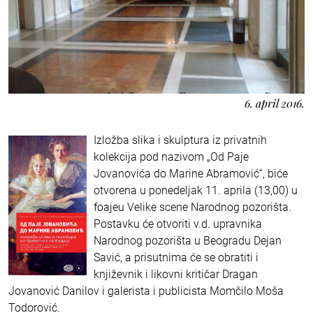
6. april 2016.
Izložba slika i skulptura iz privatnih
kolekcija pod nazivom „Od Paje
Jovanovića do Marine Abramović“, biće
otvorena u ponedeljak 11. aprila (13,00) u
foajeu Velike scene Narodnog pozorišta.
Postavku će otvoriti v.d. upravnika
Narodnog pozorišta u Beogradu Dejan
Savić, a prisutnima će se obratiti i
književnik i likovni kritičar Dragan
Jovanović Danilov i galerista i publicista Momčilo Moša
Todorović.