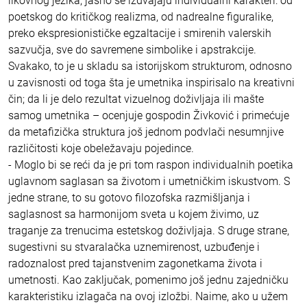
likovnog jezika, jasno se izdvajaju individualni karakteri: od
poetskog do kritičkog realizma, od nadrealne figuralike,
preko ekspresionističke egzaltacije i smirenih valerskih
sazvučja, sve do savremene simbolike i apstrakcije.
Svakako, to je u skladu sa istorijskom strukturom, odnosno
u zavisnosti od toga šta je umetnika inspirisalo na kreativni
čin; da li je delo rezultat vizuelnog doživljaja ili mašte
samog umetnika – ocenjuje gospodin Živković i primećuje
da metafizička struktura još jednom podvlači nesumnjive
različitosti koje obeležavaju pojedince.
- Moglo bi se reći da je pri tom raspon individualnih poetika
uglavnom saglasan sa životom i umetničkim iskustvom. S
jedne strane, to su gotovo filozofska razmišljanja i
saglasnost sa harmonijom sveta u kojem živimo, uz
traganje za trenucima estetskog doživljaja. S druge strane,
sugestivni su stvaralačka uznemirenost, uzbuđenje i
radoznalost pred tajanstvenim zagonetkama života i
umetnosti. Kao zaključak, pomenimo još jednu zajedničku
karakteristiku izlagača na ovoj izložbi. Naime, ako u užem