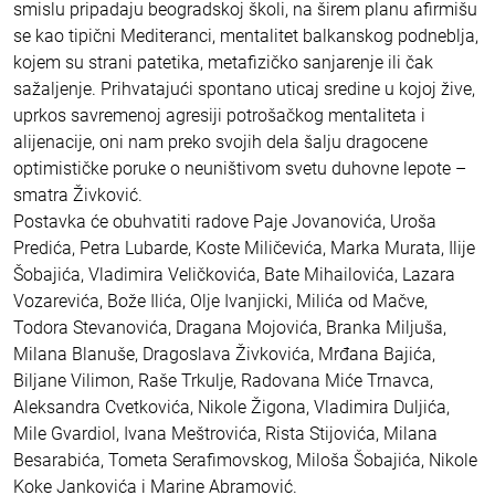
smislu pripadaju beogradskoj školi, na širem planu afirmišu
se kao tipični Mediteranci, mentalitet balkanskog podneblja,
kojem su strani patetika, metafizičko sanjarenje ili čak
sažaljenje. Prihvatajući spontano uticaj sredine u kojoj žive,
uprkos savremenoj agresiji potrošačkog mentaliteta i
alijenacije, oni nam preko svojih dela šalju dragocene
optimističke poruke o neuništivom svetu duhovne lepote –
smatra Živković.
Postavka će obuhvatiti radove Paje Jovanovića, Uroša
Predića, Petra Lubarde, Koste Miličevića, Marka Murata, Ilije
Šobajića, Vladimira Veličkovića, Bate Mihailovića, Lazara
Vozarevića, Bože Ilića, Olje Ivanjicki, Milića od Mačve,
Todora Stevanovića, Dragana Mojovića, Branka Miljuša,
Milana Blanuše, Dragoslava Živkovića, Mrđana Bajića,
Biljane Vilimon, Raše Trkulje, Radovana Miće Trnavca,
Aleksandra Cvetkovića, Nikole Žigona, Vladimira Duljića,
Mile Gvardiol, Ivana Meštrovića, Rista Stijovića, Milana
Besarabića, Tometa Serafimovskog, Miloša Šobajića, Nikole
Koke Jankovića i Marine Abramović.