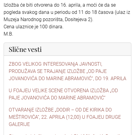
Izložba će biti otvorena do 16. aprila, a moći će da se
pogleda svakog dana u periodu od 11 do 18 časova (ulaz iz
Muzeja Narodnog pozorišta, Dositejeva 2).
Cena ulaznice je 100 dinara.
M.B.
Slične vesti
ZBOG VELIKOG INTERESOVANjA JAVNOSTI,
PRODUŽAVA SE TRAJANjE IZLOŽBE „OD PAJE
JOVANOVIĆA DO MARINE ABRAMOVIĆ“, DO 19. APRILA
U FOAJEU VELIKE SCENE OTVORENA IZLOŽBA „OD
PAJE JOVANOVIĆA DO MARINE ABRAMOVIĆ“
OTVARANjE IZLOŽBE „DODIR – OD DE KIRIKA DO
MEŠTROVIĆA“, 22. APRILA (12,00) U FOAJEU DRUGE
GALERIJE