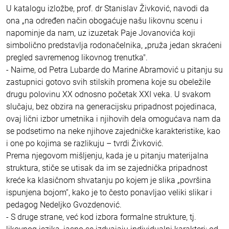
U katalogu izložbe, prof. dr Stanislav Živković, navodi da
ona „na određen način obogaćuje našu likovnu scenu i
napominje da nam, uz izuzetak Paje Jovanovića koji
simbolično predstavlja rodonačelnika, „pruža jedan skraćeni
pregled savremenog likovnog trenutka".
- Naime, od Petra Lubarde do Marine Abramović u pitanju su
zastupnici gotovo svih stilskih promena koje su obeležile
drugu polovinu XX odnosno početak XXI veka. U svakom
slučaju, bez obzira na generacijsku pripadnost pojedinaca,
ovaj lični izbor umetnika i njihovih dela omogućava nam da
se podsetimo na neke njihove zajedničke karakteristike, kao
i one po kojima se razlikuju – tvrdi Živković.
Prema njegovom mišljenju, kada je u pitanju materijalna
struktura, stiče se utisak da im se zajednička pripadnost
kreće ka klasičnom shvatanju po kojem je slika „površina
ispunjena bojom“, kako je to često ponavljao veliki slikar i
pedagog Nedeljko Gvozdenović.
- S druge strane, već kod izbora formalne strukture, tj.