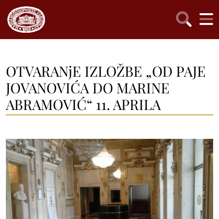
OTVARANjE IZLOŽBE „OD PAJE
JOVANOVIĆA DO MARINE
ABRAMOVIĆ“ 11. APRILA