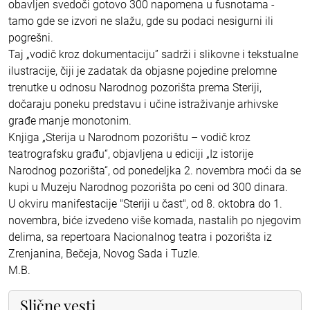
obavljen svedoči gotovo 300 napomena u fusnotama -
tamo gde se izvori ne slažu, gde su podaci nesigurni ili
pogrešni.
Taj „vodič kroz dokumentaciju” sadrži i slikovne i tekstualne
ilustracije, čiji je zadatak da objasne pojedine prelomne
trenutke u odnosu Narodnog pozorišta prema Steriji,
dočaraju poneku predstavu i učine istraživanje arhivske
građe manje monotonim.
Knjiga „Sterija u Narodnom pozorištu – vodič kroz
teatrografsku građu“, objavljena u ediciji „Iz istorije
Narodnog pozorišta“, od ponedeljka 2. novembra moći da se
kupi u Muzeju Narodnog pozorišta po ceni od 300 dinara.
U okviru manifestacije "Steriji u čast", od 8. oktobra do 1.
novembra, biće izvedeno više komada, nastalih po njegovim
delima, sa repertoara Nacionalnog teatra i pozorišta iz
Zrenjanina, Bečeja, Novog Sada i Tuzle.
M.B.
Slične vesti