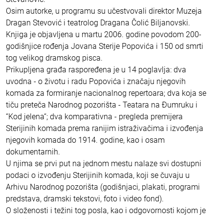
Osim autorke, u programu su učestvovali direktor Muzeja
Dragan Stevović i teatrolog Dragana Čolić Biljanovski.
Knjiga je objavljena u martu 2006. godine povodom 200-
godišnjice rođenja Jovana Sterije Popovića i 150 od smrti
tog velikog dramskog pisca.
Prikupljena građa raspoređena je u 14 poglavlja: dva
uvodna - o životu i radu Popovića i značaju njegovih
komada za formiranje nacionalnog repertoara; dva koja se
tiču preteča Narodnog pozorišta - Teatara na Đumruku i
“Kod jelena“; dva komparativna - pregleda premijera
Sterijinih komada prema ranijim istraživačima i izvođenja
njegovih komada do 1914. godine, kao i osam
dokumentarnih.
U njima se prvi put na jednom mestu nalaze svi dostupni
podaci o izvođenju Sterijinih komada, koji se čuvaju u
Arhivu Narodnog pozorišta (godišnjaci, plakati, programi
predstava, dramski tekstovi, foto i video fond).
O složenosti i težini tog posla, kao i odgovornosti kojom je