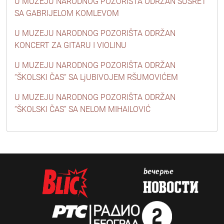
U MUZEJU NARODNOG POZORIŠTA ODRŽAN SUSRET
SA GABRIJELOM KOMLEVOM
U MUZEJU NARODNOG POZORIŠTA ODRŽAN
KONCERT ZA GITARU I VIOLINU
U MUZEJU NARODNOG POZORIŠTA ODRŽAN
“ŠKOLSKI ČAS“ SA LjUBIVOJEM RŠUMOVIĆEM
U MUZEJU NARODNOG POZORIŠTA ODRŽAN
“ŠKOLSKI ČAS” SA NELOM MIHAILOVIĆ