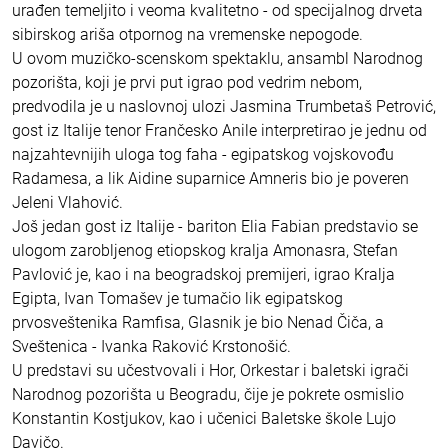
urađen temeljito i veoma kvalitetno - od specijalnog drveta
sibirskog ariša otpornog na vremenske nepogode.
U ovom muzičko-scenskom spektaklu, ansambl Narodnog
pozorišta, koji je prvi put igrao pod vedrim nebom,
predvodila je u naslovnoj ulozi Jasmina Trumbetaš Petrović,
gost iz Italije tenor Frančesko Anile interpretirao je jednu od
najzahtevnijih uloga tog faha - egipatskog vojskovođu
Radamesa, a lik Aidine suparnice Amneris bio je poveren
Jeleni Vlahović.
Još jedan gost iz Italije - bariton Elia Fabian predstavio se
ulogom zarobljenog etiopskog kralja Amonasra, Stefan
Pavlović je, kao i na beogradskoj premijeri, igrao Kralja
Egipta, Ivan Tomašev je tumačio lik egipatskog
prvosveštenika Ramfisa, Glasnik je bio Nenad Čiča, a
Sveštenica - Ivanka Raković Krstonošić.
U predstavi su učestvovali i Hor, Orkestar i baletski igrači
Narodnog pozorišta u Beogradu, čije je pokrete osmislio
Konstantin Kostjukov, kao i učenici Baletske škole Lujo
Davičo.