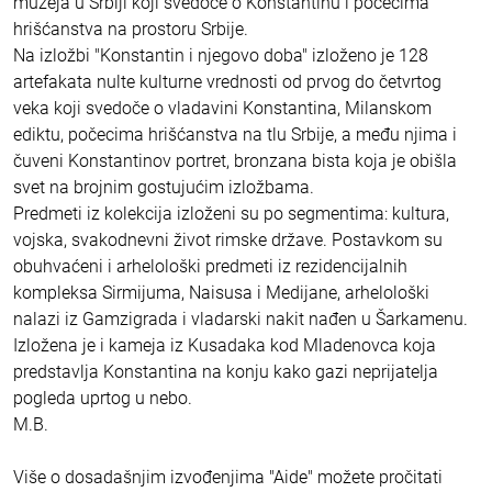
muzeja u Srbiji koji svedoče o Konstantinu i počecima
hrišćanstva na prostoru Srbije.
Na izložbi "Konstantin i njegovo doba" izloženo je 128
artefakata nulte kulturne vrednosti od prvog do četvrtog
veka koji svedoče o vladavini Konstantina, Milanskom
ediktu, počecima hrišćanstva na tlu Srbije, a među njima i
čuveni Konstantinov portret, bronzana bista koja je obišla
svet na brojnim gostujućim izložbama.
Predmeti iz kolekcija izloženi su po segmentima: kultura,
vojska, svakodnevni život rimske države. Postavkom su
obuhvaćeni i arhelološki predmeti iz rezidencijalnih
kompleksa Sirmijuma, Naisusa i Medijane, arhelološki
nalazi iz Gamzigrada i vladarski nakit nađen u Šarkamenu.
Izložena je i kameja iz Kusadaka kod Mladenovca koja
predstavlja Konstantina na konju kako gazi neprijatelja
pogleda uprtog u nebo.
M.B.
Više o dosadašnjim izvođenjima "Aide" možete pročitati