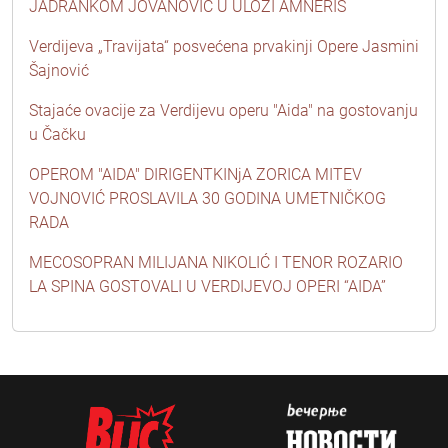
JADRANKOM JOVANOVIĆ U ULOZI AMNERIS
Verdijeva „Travijata“ posvećena prvakinji Opere Jasmini
Šajnović
Stajaće ovacije za Verdijevu operu "Aida" na gostovanju
u Čačku
OPEROM "AIDA" DIRIGENTKINjA ZORICA MITEV
VOJNOVIĆ PROSLAVILA 30 GODINA UMETNIČKOG
RADA
MECOSOPRAN MILIJANA NIKOLIĆ I TENOR ROZARIO
LA SPINA GOSTOVALI U VERDIJEVOJ OPERI “AIDA”