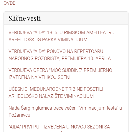
OVDE
Slične vesti
VERDIJEVA "AIDA" 18. 5. U RIMSKOM AMFITEATRU
AREHOLOŠKOG PARKA VIMINACIJUM
VERDIJEVA "AIDA" PONOVO NA REPERTOARU
NARODNOG POZORIŠTA, PREMIJERA 10. APRILA
VERDIJEVA OPERA "MOĆ SUDBINE" PREMIJERNO
IZVEDENA NA VELIKOJ SCENI
UČESNICI MEĐUNARODNE TRIBINE POSETILI
ARHEOLOŠKO NALAZIŠTE VIMINACIJUM
Nada Šargin glumica treće večeri "Viminacijum festa" u
Požarevcu
"AIDA" PRVI PUT IZVEDENA U NOVOJ SEZONI SA