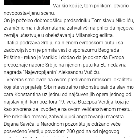
Varikio koji je, tom prilikom, otvorio
novopostavljenu scenu.
On je poželeo dobrodošlicu predsedniku Tomislavu Nikoliću,
zvaničnicima i diplomatama zahvalivši na prilici da njegova
zemlja učestvuje u obeležavanju Milanskog edikta.
- Italija podržava Srbiju na njenom evropskom putu i sa
zadovoljstvom je primila vest o sporazumu Beograda i
Prištine - rekao je Varikio i dodao da je dokaz da Evropa
prepoznaje napore Srbije na njenom putu ka EU nedavna
nagrada “Najevropljanin” Aleksandru Vučiću.
- Večeras smo ovde na ovom predivnom rimskom lokalitetu
koji ste vi prijatelji Srbi maestralno rekonstruisali da slavimo
cara Konstantina uz jednu od najčuvenijih opera jednog od
najslavnijih kompozitora 19. veka Đuzepea Verdija koja je
kao stvorena za izvođenje na ovom veličanstvenom mestu.
Pre nekoliko meseci, zahvaljujući angažovanju maestra
Dejana Savića, u Narodnom pozorištu je održano veče
posvećeno Verdiju povodom 200 godina od njegovog