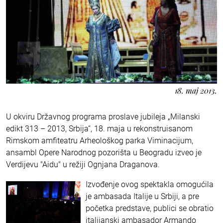
18. maj 2013.
U okviru Državnog programa proslave jubileja „Milanski
edikt 313 – 2013, Srbija“, 18. maja u rekonstruisanom
Rimskom amfiteatru Arheološkog parka Viminacijum,
ansambl Opere Narodnog pozorišta u Beogradu izveo je
Verdijevu "Aidu" u režiji Ognjana Draganova.
Izvođenje ovog spektakla omogućila
je ambasada Italije u Srbiji, a pre
početka predstave, publici se obratio
italijanski ambasador Armando