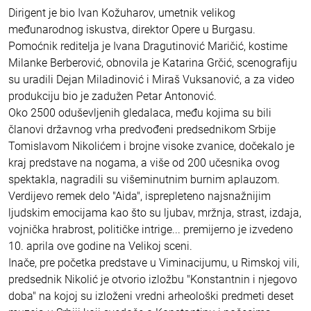
Dirigent je bio Ivan Kožuharov, umetnik velikog
međunarodnog iskustva, direktor Opere u Burgasu.
Pomoćnik reditelja je Ivana Dragutinović Maričić, kostime
Milanke Berberović, obnovila je Katarina Grčić, scenografiju
su uradili Dejan Miladinović i Miraš Vuksanović, a za video
produkciju bio je zadužen Petar Antonović.
Oko 2500 oduševljenih gledalaca, među kojima su bili
članovi državnog vrha predvođeni predsednikom Srbije
Tomislavom Nikolićem i brojne visoke zvanice, dočekalo je
kraj predstave na nogama, a više od 200 učesnika ovog
spektakla, nagradili su višeminutnim burnim aplauzom.
Verdijevo remek delo "Aida", isprepleteno najsnažnijim
ljudskim emocijama kao što su ljubav, mržnja, strast, izdaja,
vojnička hrabrost, političke intrige... premijerno je izvedeno
10. aprila ove godine na Velikoj sceni.
Inače, pre početka predstave u Viminacijumu, u Rimskoj vili,
predsednik Nikolić je otvorio izložbu "Konstantnin i njegovo
doba" na kojoj su izloženi vredni arheološki predmeti deset