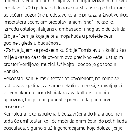
rođenja. Među brojnim inicijativama organizovanim u okviru
proslave 1700 godina od donošenja Milanskog edikta, rado
se sećam pozorišne predstave koja je prikazala život velikog
imperatora scenskim predstavljanjem "sna" - rekao je,
između ostalog, italijanski ambasador i naglasio da želi da
Srbija - "zemlja koja je bila moja kuća u protekle četiri
godine", gleda u budućnost.
- Zahvaljujem se predsedniku Srbije Tomislavu Nikoliću što
mi je ukazao čast da otvorim ovo predivno veče i ustupim
prostor Verdijevoj muzici. Uživajte - dodao je gospodin
Varikio.
Rekonstruisani Rimski teatar na otvorenom, na kome se
radilo šest godina, za samo nekoliko meseci, zahvaljujući
zajedničkom naporu Ministarstava kulture i brojnih
sponzora, bio je u potpunosti spreman da primi prve
posetioce.
Kompletna rekonstrukcija biće završena do kraja godine i
tada će amfiteatar, koji će moći da primi četiri do pet hiljada
posetilaca, sigurno služiti generacijama koje dolaze, jer je